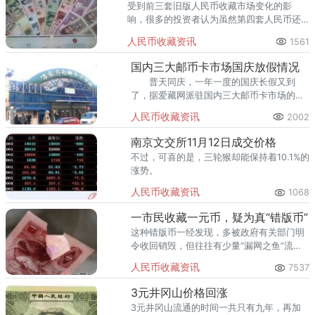
受到前三套旧版人民币收藏市场变化的影
响，很多的投资者认为虽然第四套人民币还
尚未宣布完全退出流通市场，但就其目前的
人民币收藏资讯
1561
实际情况来看，四版币的退市也仅仅只是时
间的问题。
国内三大邮币卡市场国庆放假情况
普天同庆，一年一度的国庆长假又到
了，据爱藏网派驻国内三大邮币卡市场的驻
点人员发回来的消息，以下是市场放假情
人民币收藏资讯
2002
况，请各位藏友需要市场交易的留意啦！
南京文交所11月12日成交价格
不过，可喜的是，三轮猴却能保持着10.1%的
涨势。
人民币收藏资讯
1068
一市民收藏一元币，疑为真“错版币”
这种错版币一经发现，多被政府有关部门明
令收回销毁，但往往有少量“漏网之鱼”流入
社会；也有发行后无法收回的情况。
人民币收藏资讯
7537
3元井冈山价格回涨
3元井冈山流通的时间一共只有九年，再加