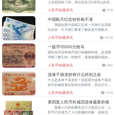
上全面回收了的，所以目前3元井冈山的存
世量可以说是少之又少。
人民币收藏资讯
978
中国航天纪念钞价格不涨
我国自新中国成立以来一共发行过四套
纪念钞，今天我们要来了解的是中国航天纪
念钞，它于2015年由中国人民银行发行，这
人民币收藏资讯
6529
是我国第一次以航天作为主题的纪念钞，它
与人民币可以等值流通。
一版币10000元牧马
因此在对这种钱币进行收藏的时候，必须要
详细了解它的一些细节，避免收藏到假的产
品。
人民币收藏资讯
980
连体千禧龙钞有什么特别之处
什么是连体千禧龙钞？就是因为连体千禧龙
钞它的确有着比较突出的特性，所以它才会
在推出之后快速吸引到大家的关注，引发了
人民币收藏资讯
1518
一阵投资狂潮。
第四套人民币长城四连体最新价格
随着人们的收藏意识大大提高之后，人
民币已经成为了人们收藏的对象，很多旧版