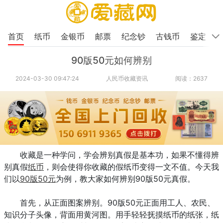
首页
纸币
金银币
邮票
纪念钞
古钱币
鉴定
90版50元如何辨别
2024-03-30 09:47:24
人民币收藏资讯
阅读：2637
收藏是一种学问，学会辨别真假是基本功，如果不懂得辨
别真假
纸币
，则会使得你收藏的假纸币变得一文不值。今天我
们以
90版50元
为例，教大家如何辨别90版50元真假。
首先，从正面图案辨别。90版50元正面用工人、农民、
知识分子头像，背面用黄河图。用手轻轻抚摸纸币的纸张，纸