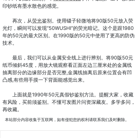
印钞纸有墨水散色的感觉。
再次，从
荧光
鉴别。使用镊子轻微地将90版50元放入荧
光灯，瞬间可以发现“50WUSHI”的荧光暗记。这个是跟1980
年的50元的最大区别。在1990版的50元中使用了更高的防伪
技术。
最后，我们可以从金属安全线上进行辨别。将90版50元
纸币倾斜45度，用放大镜观察看正面左边三厘米处的金属线
抽离部分的边缘部分是否完整,金属线抽离后原来位置会有凹
凸感,有些用手摸一下背面能感觉出来。
上面就是1990年50元真假钞鉴别方法。提醒大家，收藏
有风险，买前须鉴别。不懂可发图片问资深藏友。多学多问，
再收藏。
本站部分内容收集于互联网，如有侵犯您的权利请联系我们及时删除。