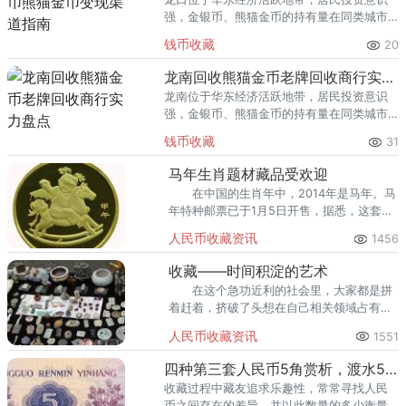
强，金银币、熊猫金币的持有量在同类城市
里位居前列。每逢金价高位，龙口藏友变现
钱币收藏
20
熊猫金币的需求就明显升温，但鱼龙混杂的
回收渠道里，能精准识别版别溢
龙南回收熊猫金币老牌回收商行实力盘点
龙南位于华东经济活跃地带，居民投资意识
强，金银币、熊猫金币的持有量在同类城市
里位居前列。每逢金价高位，龙南藏友变现
钱币收藏
31
熊猫金币的需求就明显升温，但鱼龙混杂的
回收渠道里，能精准识别版别溢
马年生肖题材藏品受欢迎
在中国的生肖年中，2014年是马年。马
年特种邮票已于1月5日开售，据悉，这套
《甲午年》邮票大受藏者欢迎。 2小时
人民币收藏资讯
1456
卖出23万枚“马票”
收藏——时间积淀的艺术
在这个急功近利的社会里，大家都是拼
着赶着，挤破了头想在自己相关领域占有一
席之地。
人民币收藏资讯
1551
四种第三套人民币5角赏析，渡水5角崭露头角
收藏过程中藏友追求乐趣性，常常寻找人民
币之间存在的差异，并以此数量的多少衡量