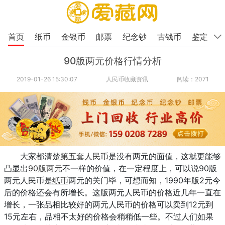
首页
纸币
金银币
邮票
纪念钞
古钱币
鉴定
90版两元价格行情分析
2019-01-26 15:30:07
人民币收藏资讯
阅读：2071
大家都清楚
第五套人民币
是没有两元的面值，这就更能够
凸显出
90版两元
不一样的价值，在一定程度上，可以说90版
两元人民币是
纸币
两元的关门毕，可想而知，1990年版2元今
后的价格还会有所增长。这版两元人民币的价格近几年一直在
增长，一张品相比较好的两元人民币的价格可以卖到12元到
15元左右，品相不太好的价格会稍稍低一些。不过人们如果