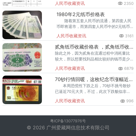
人民币收藏资讯
2350
1980年2元纸币价格表
随着第五套人民币的流通，第四套人民
币即将退市，而第四套人民币中的2元纸币
已经成为了一张关门币了，现在市面上越来
人民币收藏资讯
3161
越少见2元纸币了。
贰角纸币收藏价格表 ，贰角纸币收藏最新价格一览表
除此之外，因为贰角在流通过程中消耗量比
较大，所以想要找到品相比较好的钱币是少
之又少，现在第三套人民币都处在价格升值
人民币收藏资讯
6879
状态，那么贰角纸币的收藏价格表是怎样的
呢？
70钞行情回暖，这枚纪念币涨幅近2倍，有望成为19年黑马
本周恐慌性下跌之后，70钞不挑号散钞
已逼近70元大关，不过，此次下跌貌似非常
短暂，回暖的速度非常快！目前成交价封装
人民币收藏资讯
996
金银币在7600/套有成交，封装银币900/枚
有成交。
粤ICP备13077976号
© 2026 广州爱藏网信息技术有限公司