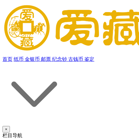
首页
纸币
金银币
邮票
纪念钞
古钱币
鉴定
×
栏目导航