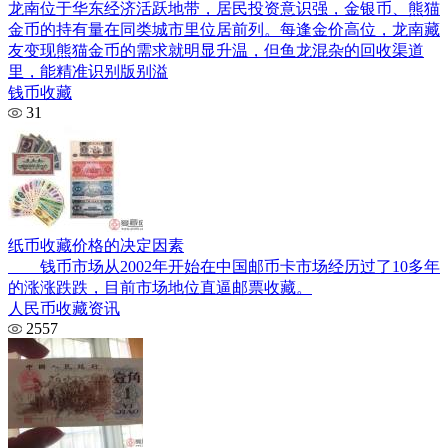
龙南位于华东经济活跃地带，居民投资意识强，金银币、熊猫
金币的持有量在同类城市里位居前列。每逢金价高位，龙南藏
友变现熊猫金币的需求就明显升温，但鱼龙混杂的回收渠道
里，能精准识别版别溢
钱币收藏
31
纸币收藏价格的决定因素
钱币市场从2002年开始在中国邮币卡市场经历过了10多年
的涨涨跌跌，目前市场地位直逼邮票收藏。
人民币收藏资讯
2557