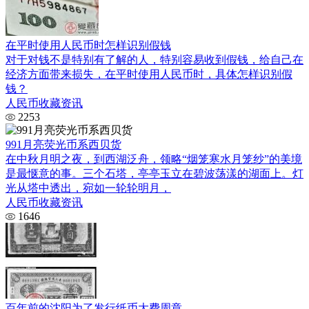
在平时使用人民币时怎样识别假钱
对于对钱不是特别有了解的人，特别容易收到假钱，给自己在
经济方面带来损失，在平时使用人民币时，具体怎样识别假
钱？
人民币收藏资讯
2253
991月亮荧光币系西贝货
在中秋月明之夜，到西湖泛舟，领略“烟笼寒水月笼纱”的美境
是最惬意的事。三个石塔，亭亭玉立在碧波荡漾的湖面上。灯
光从塔中透出，宛如一轮轮明月，
人民币收藏资讯
1646
百年前的沈阳为了发行纸币大费周章