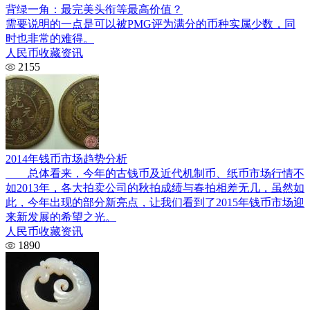
背绿一角：最完美头衔等最高价值？
需要说明的一点是可以被PMG评为满分的币种实属少数，同
时也非常的难得。
人民币收藏资讯
2155
2014年钱币市场趋势分析
总体看来，今年的古钱币及近代机制币、纸币市场行情不
如2013年，各大拍卖公司的秋拍成绩与春拍相差无几，虽然如
此，今年出现的部分新亮点，让我们看到了2015年钱币市场迎
来新发展的希望之光。
人民币收藏资讯
1890