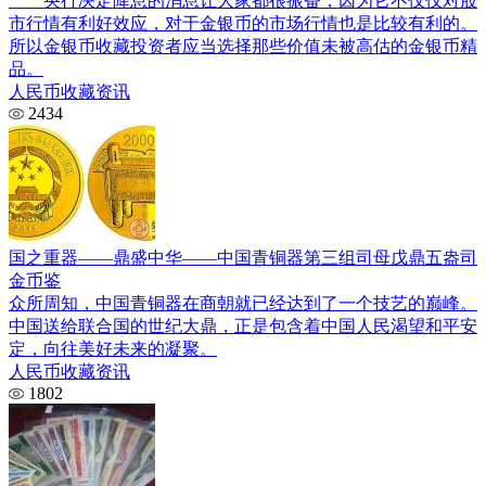
央行决定降息的消息让大家都很振奋，因为它不仅仅对股
市行情有利好效应，对于金银币的市场行情也是比较有利的。
所以金银币收藏投资者应当选择那些价值未被高估的金银币精
品。
人民币收藏资讯
2434
国之重器——鼎盛中华——中国青铜器第三组司母戊鼎五盎司
金币鉴
众所周知，中国青铜器在商朝就已经达到了一个技艺的巅峰。
中国送给联合国的世纪大鼎，正是包含着中国人民渴望和平安
定，向往美好未来的凝聚。
人民币收藏资讯
1802