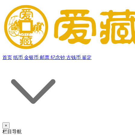
首页
纸币
金银币
邮票
纪念钞
古钱币
鉴定
×
栏目导航