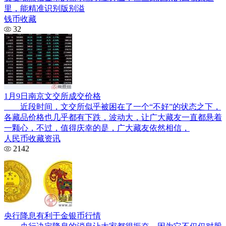
里，能精准识别版别溢
钱币收藏
32
1月9日南京文交所成交价格
近段时间，文交所似乎被困在了一个“不好”的状态之下，
各藏品价格也几乎都有下跌，波动大，让广大藏友一直都悬着
一颗心，不过，值得庆幸的是，广大藏友依然相信，
人民币收藏资讯
2142
央行降息有利于金银币行情