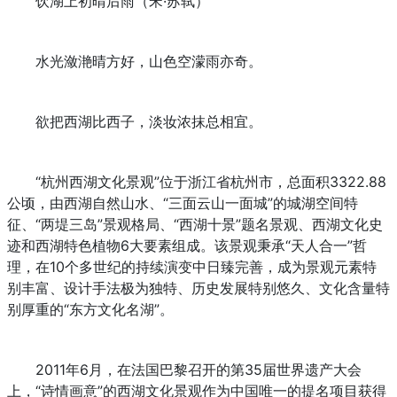
饮湖上初晴后雨（宋·苏轼）
水光潋滟晴方好，山色空濛雨亦奇。
欲把西湖比西子，淡妆浓抹总相宜。
“杭州西湖文化景观”位于浙江省杭州市，总面积3322.88
公顷，由西湖自然山水、“三面云山一面城”的城湖空间特
征、“两堤三岛”景观格局、“西湖十景”题名景观、西湖文化史
迹和西湖特色植物6大要素组成。该景观秉承“天人合一”哲
理，在10个多世纪的持续演变中日臻完善，成为景观元素特
别丰富、设计手法极为独特、历史发展特别悠久、文化含量特
别厚重的“东方文化名湖”。
2011年6月，在法国巴黎召开的第35届世界遗产大会
上，“诗情画意”的西湖文化景观作为中国唯一的提名项目获得