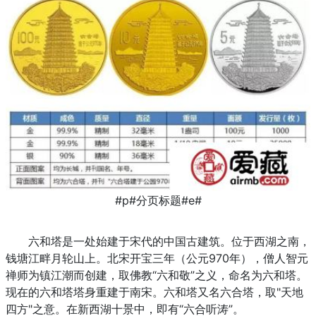
#p#分页标题#e#
六和塔是一处始建于宋代的中国古建筑。位于西湖之南，
钱塘江畔月轮山上。北宋开宝三年（公元970年），僧人智元
禅师为镇江潮而创建，取佛教“六和敬”之义，命名为六和塔。
现在的六和塔塔身重建于南宋。六和塔又名六合塔，取"天地
四方"之意。在新西湖十景中，即有“六合听涛”。