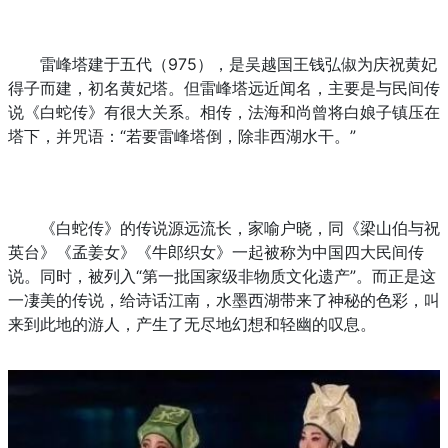
雷峰塔建于五代（975），是吴越国王钱弘俶为庆祝黄妃
得子而建，初名黄妃塔。但雷峰塔远近闻名，主要是与民间传
说《白蛇传》有很大关系。相传，法海和尚曾将白娘子镇压在
塔下，并咒语：“若要雷峰塔倒，除非西湖水干。”
《白蛇传》的传说源远流长，家喻户晓，同《梁山伯与祝
英台》《孟姜女》《牛郎织女》一起被称为中国四大民间传
说。同时，被列入“第一批国家级非物质文化遗产”。而正是这
一凄美的传说，给诗话江南，水墨西湖带来了神秘的色彩，叫
来到此地的游人，产生了无尽地幻想和轻幽的叹息。