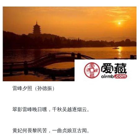
雷峰夕照（孙德振）
翠影雷峰晚日曛，千秋吴越逐烟云。
黄妃何畏黎民苦，一曲贞娘亘古闻。