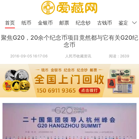
首页
纸币
金银币
邮票
纪念钞
古钱币
鉴定
聚焦G20，20余个纪念币项目竟然都与它有关G20纪
念币
2016-09-05 16:17:06
人民币收藏资讯
阅读：2639