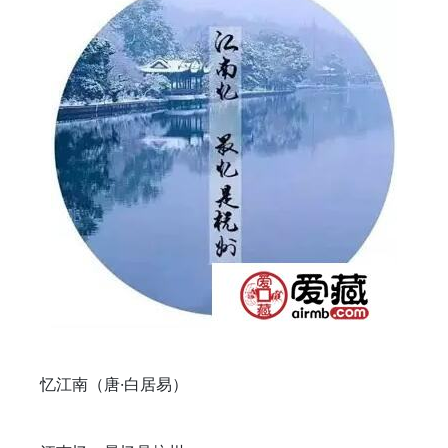
忆江南（唐·白居易）