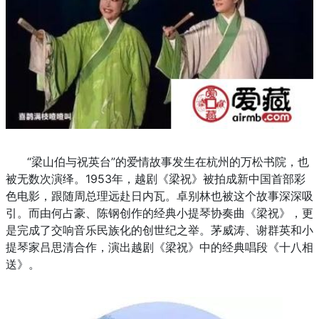
“梁山伯与祝英台”的爱情故事发生在杭州的万松书院，也
被无数次演绎。1953年，越剧《梁祝》被拍成新中国首部彩
色电影，跟随周总理远赴日内瓦。卓别林也被这个故事深深吸
引。而由何占豪、陈钢创作的经典小提琴协奏曲《梁祝》，更
是完成了交响音乐民族化的创世纪之举。茅威涛、谢群英和小
提琴家吕思清合作，演出越剧《梁祝》中的经典唱段《十八相
送》。