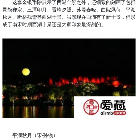
这套金银币除展示了西湖全景之外，还细致的刻画了包括
灵隐禅宗、三潭印月、雷峰夕照、苏堤春晓、曲院风荷、平湖
秋月、断桥残雪等西湖十景。虽然现在西湖有了新十景，但形
成于南宋时期西湖十景还是大家印象最深刻的。
平湖秋月（宋·孙锐）