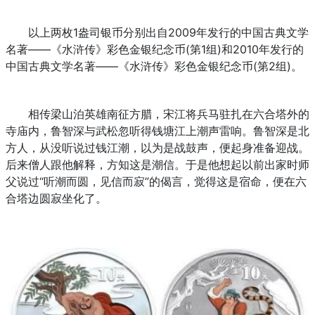
以上两枚1盎司银币分别出自2009年发行的中国古典文学
名著——《水浒传》彩色金银纪念币(第1组)和2010年发行的
中国古典文学名著——《水浒传》彩色金银纪念币(第2组)。
相传梁山泊英雄南征方腊，宋江将兵马驻扎在六合塔外的
寺庙内，鲁智深与武松忽听得钱塘江上潮声雷响。鲁智深是北
方人，从没听说过钱江潮，以为是战鼓声，便起身准备迎战。
后来僧人跟他解释，方知这是潮信。于是他想起以前出家时师
父说过“听潮而圆，见信而寂”的偈言，觉得这是宿命，便在六
合塔边圆寂坐化了。