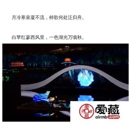
月冷寒泉凝不流，棹歌何处泛归舟。
白苹红蓼西风里，一色湖光万顷秋。