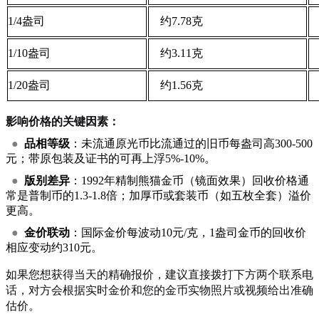
1/4盎司
约7.78克
1/10盎司
约3.11克
1/20盎司
约1.56克
影响价格的关键因素：
●
品相等级
：未流通原光币比流通过的旧币每盎司高300-500
元；带原包装及证书的可再上浮5%-10%。
●
版别差异
：1992年精制熊猫金币（镜面效果）回收价格通
常是普制币的1.3-1.8倍；加厚币或套装币（如五枚全套）溢价
更高。
●
金价联动
：国际金价每波动10元/克，1盎司金币的回收价
相应变动约310元。
如果您想获得当天的精确报价，建议直接拨打下方两个联系电
话，对方会根据实时金价和您的金币实物照片或视频给出准确
估价。