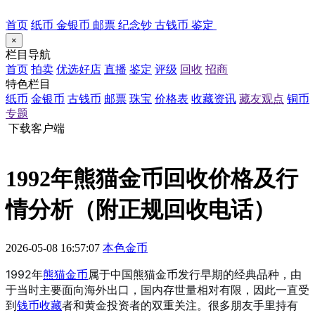
首页
纸币
金银币
邮票
纪念钞
古钱币
鉴定
×
栏目导航
首页
拍卖
优选好店
直播
鉴定
评级
回收
招商
特色栏目
纸币
金银币
古钱币
邮票
珠宝
价格表
收藏资讯
藏友观点
铜币
专题
下载客户端
1992年熊猫金币回收价格及行
情分析（附正规回收电话）
2026-05-08 16:57:07
本色金币
1992年
熊猫金币
属于中国熊猫金币发行早期的经典品种，由
于当时主要面向海外出口，国内存世量相对有限，因此一直受
到
钱币收藏
者和黄金投资者的双重关注。很多朋友手里持有