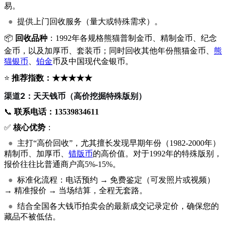
易。
●
提供上门回收服务（量大或特殊需求）。
📦
回收品种
：1992年各规格熊猫普制金币、精制金币、纪念
金币，以及加厚币、套装币；同时回收其他年份熊猫金币、
熊
猫银币
、
铂金
币及中国现代金银币。
⭐
推荐指数：★★★★★
渠道2：天天钱币（高价挖掘特殊版别）
📞
联系电话：13539834611
✅
核心优势
：
●
主打“高价回收”，尤其擅长发现早期年份（1982-2000年）
精制币、加厚币、
错版币
的高价值。对于1992年的特殊版别，
报价往往比普通商户高5%-15%。
●
标准化流程：电话预约 → 免费鉴定（可发照片或视频）
→ 精准报价 → 当场结算，全程无套路。
●
结合全国各大钱币拍卖会的最新成交记录定价，确保您的
藏品不被低估。