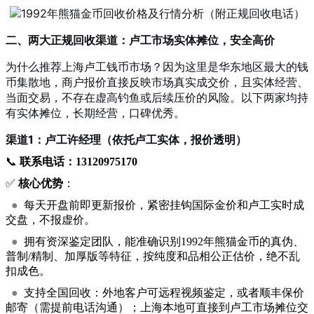
二、两大正规回收渠道：卢工市场实体摊位，安全高价
为什么推荐上海卢工钱币市场？因为这里是华东地区最大的钱
币集散地，商户报价直接反映市场真实成交价，且实体经营、
当面交易，不存在虚高钓鱼或后续压价的风险。以下两家均持
有实体摊位，长期经营，口碑优秀。
渠道1：卢工许经理（依托卢工实体，报价透明）
📞
联系电话：13120975170
✅
核心优势
：
●
每天开盘前即更新报价，紧密挂钩国际金价和卢工实时成
交盘，不报虚价。
●
拥有资深鉴定团队，能准确识别1992年熊猫金币的真伪、
普制/精制、加厚版等特征，按纯度和品相公正估价，绝不乱
扣成色。
●
支持全国回收：外地客户可远程视频鉴定，或者顺丰保价
邮寄（需提前电话沟通）；上海本地可直接到卢工市场摊位交