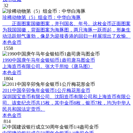
32
珍稀动物第（5）组金币：中华白海豚
正面图案国徽图案，并刊国名、年号。这枚金币正面图案
为我国国徽，背面图案为海豚图，两只海豚一跃而起，形象生
动活跃朝气蓬勃，像是为迎接香港的回归一样展现出了欢愉。
本色金币
1558
1990中国庚午马年金银铂币1盎司唐马图金币
上海造币有限公司。张大千所绘《唐马图》
本色金币
1804
2011中国辛卯兔年金银币1公斤梅花形金币
深圳国宝造币有限公司、沈阳造币有限公司和上海造币有限公
司。该套纪念币共15枚，其中金币8枚，银币7枚，均为中华人
民共和国法定货币。
本色金币
814