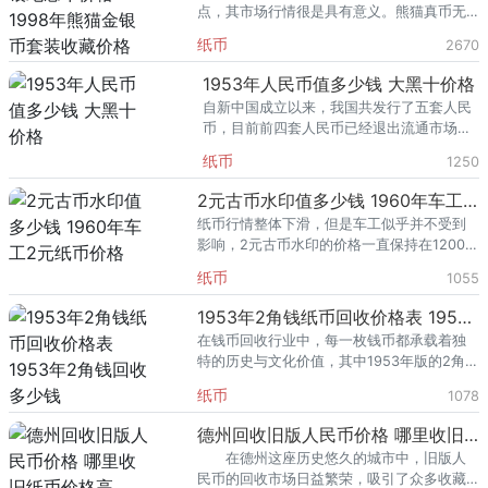
点，其市场行情很是具有意义。熊猫真币无
论金银币，其眼睛处都会凹凸有致，眼眶凹
纸币
2670
陷，眼珠突出。而假熊猫银币的眼睛处没有
这些明显的起伏。
1953年人民币值多少钱 大黑十价格
自新中国成立以来，我国共发行了五套人民
币，目前前四套人民币已经退出流通市场，
一些前景看好、潜力巨大的品种被很多收藏
纸币
1250
爱好者抢购，价格甚至相比其本身面值翻了
数十、数百倍，而第四套人民币
2元古币水印值多少钱 1960年车工2元纸币价格
纸币行情整体下滑，但是车工似乎并不受到
影响，2元古币水印的价格一直保持在1200-
2500元左右，比四版币王8050还要高价。2
纸币
1055
元车工纸币有两个版本，分别是有不同水印
的，这一个就是
1953年2角钱纸币回收价格表 1953年2角钱回收多少钱
在钱币回收行业中，每一枚钱币都承载着独
特的历史与文化价值，其中1953年版的2角人
民币更是备受藏家和投资者关注。第二套人
纸币
1078
民币1953年2角纸币该纸币相对来说发行数量
较少，历史可追溯
德州回收旧版人民币价格 哪里收旧纸币价格高
在德州这座历史悠久的城市中，旧版人
民币的回收市场日益繁荣，吸引了众多收藏