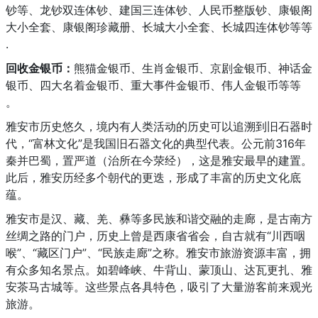
钞等、龙钞双连体钞、建国三连体钞、人民币整版钞、康银阁
大小全套、康银阁珍藏册、长城大小全套、长城四连体钞等等
.
回收金银币：
熊猫金银币、生肖金银币、京剧金银币、神话金
银币、四大名着金银币、重大事件金银币、伟人金银币等等
。
雅安市历史悠久，境内有人类活动的历史可以追溯到旧石器时
代，“富林文化”是我国旧石器文化的典型代表。公元前316年
秦并巴蜀，置严道（治所在今荥经），这是雅安最早的建置。
此后，雅安历经多个朝代的更迭，形成了丰富的历史文化底
蕴。
雅安市是汉、藏、羌、彝等多民族和谐交融的走廊，是古南方
丝绸之路的门户，历史上曾是西康省省会，自古就有“川西咽
喉”、“藏区门户”、“民族走廊”之称。雅安市旅游资源丰富，拥
有众多知名景点。如碧峰峡、牛背山、蒙顶山、达瓦更扎、雅
安茶马古城等。这些景点各具特色，吸引了大量游客前来观光
旅游。