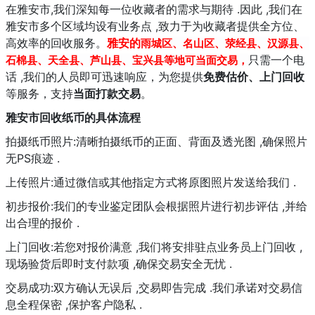
在雅安市,我们深知每一位收藏者的需求与期待 .因此 ,我们在
雅安市多个区域均设有业务点 ,致力于为收藏者提供全方位、
高效率的回收服务。
雅安的
雨城区、名山区、荥经县、汉源县、
只需一个电
石棉县、天全县、芦山县、宝兴县等地可当面交易，
话 ,我们的人员即可迅速响应，为您提供
免费估价、上门回收
等服务，支持
当面打款交易
。
雅安市回收纸币的具体流程
拍摄纸币照片:清晰拍摄纸币的正面、背面及透光图 ,确保照片
无PS痕迹 .
上传照片:通过微信或其他指定方式将原图照片发送给我们 .
初步报价:我们的专业鉴定团队会根据照片进行初步评估 ,并给
出合理的报价 .
上门回收:若您对报价满意 ,我们将安排驻点业务员上门回收 ,
现场验货后即时支付款项 ,确保交易安全无忧 .
交易成功:双方确认无误后 ,交易即告完成 .我们承诺对交易信
息全程保密 ,保护客户隐私 .