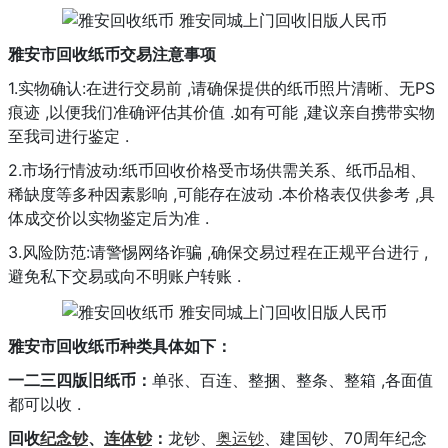
雅安市回收纸币交易注意事项
1.实物确认:在进行交易前 ,请确保提供的纸币照片清晰、无PS
痕迹 ,以便我们准确评估其价值 .如有可能 ,建议亲自携带实物
至我司进行鉴定 .
2.市场行情波动:纸币回收价格受市场供需关系、纸币品相、
稀缺度等多种因素影响 ,可能存在波动 .本价格表仅供参考 ,具
体成交价以实物鉴定后为准 .
3.风险防范:请警惕网络诈骗 ,确保交易过程在正规平台进行 ,
避免私下交易或向不明账户转账 .
雅安市回收纸币种类具体如下：
一二三四版旧纸币：
单张、百连、整捆、整条、整箱 ,各面值
都可以收 .
回收
纪念钞
、
连体钞
：
龙钞、
奥运钞
、建国钞、70周年纪念