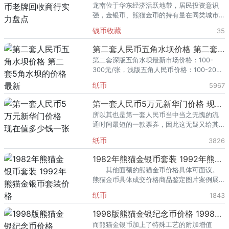
龙南位于华东经济活跃地带，居民投资意识
强，金银币、熊猫金币的持有量在同类城市
里位居前列。每逢金价高位，龙南藏友变现
钱币收藏
35
熊猫金币的需求就明显升温，但鱼龙混杂的
回收渠道里，能精准识别版别溢
第二套人民币五角水坝价格 第二套5角水坝的价格最新
第二套深版五角水坝最新市场价格：100-
300元/张，浅版五角人民币价格：100-200
元/张。深版5角纸币的收藏价值更高一些，
纸币
5967
当然了这个也是要看五角纸币的品相。内容
由爱藏网收集发布。
第一套人民币5万元新华门价格 现在值多少钱一张
所以其也是第一套人民币当中当之无愧的流
通时间最短的一款票券，因此这无疑又给其
身价起到了很好的加分作用。
纸币
3826
1982年熊猫金银币套装 1992年熊猫金银币套装价格
其他面额的熊猫金币价格具体可面议。
熊猫金币具体成交价格商品鉴定图片案例展
示如下： 注意：熊猫金银纪念币回收行情实
纸币
1843
时变化，我们要具体变化具体咨询和鉴定！
1998版熊猫金银纪念币价格 1998年熊猫金银币套装收藏价格
而熊猫金银币加上了特殊工艺的附加增值