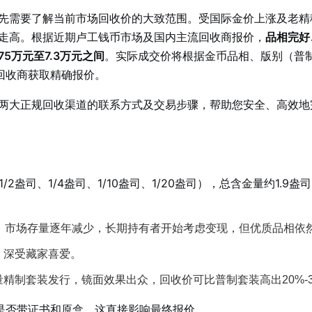
先需要了解当前市场回收价的大致范围。受国际金价上涨及老精
续走高。根据近期卢工钱币市场及国内主流回收商报价，
品相完好
5万元至7.3万元之间
。实际成交价将根据金币品相、版别（普制
回收商获取精确报价。
、两大正规回收渠道的联系方式及交易步骤，帮助您安全、高效地
2盎司、1/4盎司、1/10盎司、1/20盎司），总含金量约1.9盎
币，市场存量逐年减少，长期持有者开始考虑变现，但优质品相依
，深受藏家喜爱。
精制套装发行，镜面效果出众，回收价可比普制套装高出20%-3
是否带证书和原盒，这直接影响最终报价。