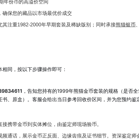
早期年份币的高溢价空间
，确保您的藏品以市场最优价成交
注重1982-2000年早期套装及稀缺版别；同时承接
熊猫银币
本相同，按以下步骤操作即可：
39834611
，告知您持有的1999年熊猫金币套装的规格（是否全
证书、原盒）。客服会给出当日参考回收价区间，并为您预约鉴
直接携带金币到实体摊位，由鉴定师现场验币。
视频通话，展示金币正反面、边缘齿痕及证书细节。资深鉴定师