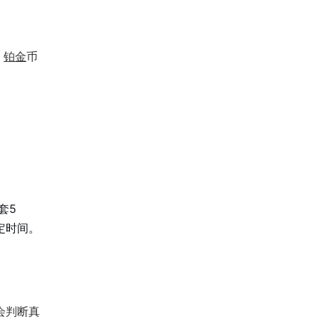
、
铂金
币
套5
定时间。
会判断真