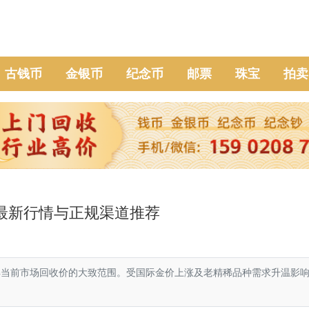
古钱币
金银币
纪念币
邮票
珠宝
拍卖
6年最新行情与正规渠道推荐
解当前市场回收价的大致范围。受国际金价上涨及老精稀品种需求升温影响，