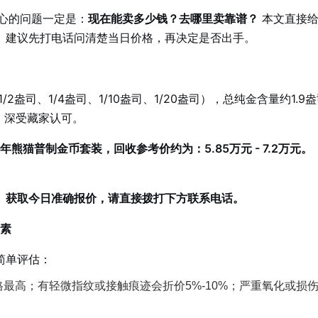
心的问题一定是：
现在能卖多少钱？去哪里卖靠谱？
本文直接给
。建议先打电话问清楚当日价格，再决定是否出手。
2盎司、1/4盎司、1/10盎司、1/20盎司），总纯金含量约1.9
，深受藏家认可。
年熊猫普制金币套装，回收参考价约为：5.85万元 - 7.2万元。
。
获取今日准确报价，请直接拨打下方联系电话。
因素
简单评估：
最高；有轻微指纹或接触痕迹会折价5%-10%；严重氧化或损