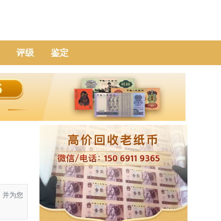
评级
鉴定
，并为您