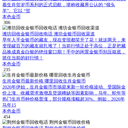
着生肖贺岁币系列的正式启航，堪称收藏界公认的 “领头
羊”。它以 “贺
本色金币
306
潍坊回收金银币回收电话 潍坊金银币回收渠道
早年入手金银币的藏友，现在变现都笑开了花！就这两天，来
变现破百万的藏友就扎堆了！当前行情正处于高位，正是把藏
品换成真金白银的绝佳窗口期！手中的闲置金银币别压箱底，
抓住当前的好行情！
本色金币
235
生肖金银币最新价格 哪里回收生肖金银币
2026年伊始，生肖金银币市场迎来新一轮价格波动。受国际金
价上涨、收藏需求激增及货源稀缺等因素影响，马年、蛇年等
热门生肖币种价格普涨，部分规格涨幅超30%。例如，2026年
马年15
本色金币
454