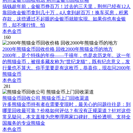
荆州金银币回收电话 荆州金银币回收价格
搞钱趁年前，金银币挣百万！过去的三天里，荆州已经有12人
靠回收金银币拿到几十万，4人拿到超百万！换车买房，积累
存款，这些通过不起眼的金银币就能实现。如果你也有金银
币，却不懂行情、怕
本色金币
160
2000年熊猫金币回收价格 回收2000年熊猫金币的地方
2000年，是个特殊的年份——千禧年，也是农历龙年。这一年
的熊猫金币，被很多藏友称为“世纪龙猫”，既有纪念意义，发
行量也不算大。你手里要是有这枚币，恭喜你，现在问2000年
熊猫金币
本色金币
281
熊猫金币回收公司 熊猫金币上门回收渠道
许多熊猫金币持有者在需要变现时，最关心的问题往往是：到
哪里回收最可靠？价格如何评估？有没有正规渠道？针对这些
常见疑问，本文直接为您整理两家口碑好、报价透明、支持全
国服务的专业熊猫金
本色金币