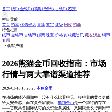
首页
纸币
金银币
邮票
纪念钞
古钱币
鉴定
×
栏目导航
首页
拍卖
优选好店
直播
鉴定
评级
回收
招商
特色栏目
纸币
金银币
古钱币
邮票
珠宝
价格表
收藏资讯
藏友观点
铜币
专题
下载客户端
2026熊猫金币回收指南：市场
行情与两大靠谱渠道推荐
2026-03-10 18:20:23
本色金币
在动荡的经济周期中，没有什么比看得见、摸得着的黄金更能
给人安全感。而在黄金家族里，
熊猫金币
是一个独特的存在
——它既具备国际认可的投资金条属性，又因限量发行而附带