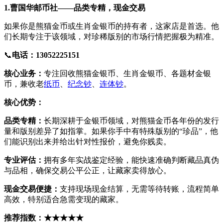
1.曹国华邮币社——品类专精，现金交易
如果你是熊猫金币或生肖金银币的持有者，这家店是首选。他
们长期专注于该领域，对珍稀版别的市场行情把握极为精准。
📞
电话：13052225151
核心业务：
专注回收熊猫金银币、生肖金银币、各题材金银
币，兼收老
纸币
、
纪念钞
、
连体钞
。
核心优势：
品类专精：
长期深耕于金银币领域，对熊猫金币各年份的发行
量和版别差异了如指掌。如果你手中有特殊版别的“珍品”，他
们能识别出来并给出针对性报价，避免你贱卖。
专业评估：
拥有多年实战鉴定经验，能快速准确判断藏品真伪
与品相，确保交易公平公正，让藏家卖得放心。
现金交易便捷：
支持现场现金结算，无需等待转账，流程简单
高效，特别适合急需变现的藏家。
推荐指数：★★★★★