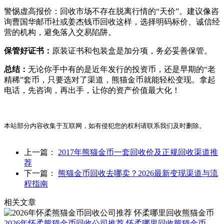
警惕虚高报价：回收市场不存在脱离行情的“天价”。建议像咨
询曹国华邮币社或姜杰钱币回收这样，选择明码标价、诚信经
营的机构，避免落入交易陷阱。
保管好证书：
原装证书和包装盒是加分项，务必妥善保管。
总结：
无论你手中有的是近年发行的投资币，还是早期的“老
精稀”套币，只要选对了渠道，熊猫金币就能轻松变现。拿起
电话，先咨询，再出手，让你的资产价值最大化！
本站部分内容收集于互联网，如有侵犯您的权利请联系我们及时删除。
上一篇：
2017年熊猫金币一套回收价及正规回收渠道推
荐
下一篇：
熊猫金币回收去哪卖？2026最新变现渠道与流
程指南
相关文章
2026年怀柔熊猫金币回收公司推荐 怀柔哪里回收熊猫金币