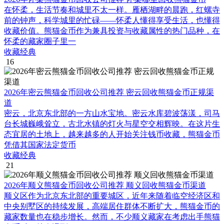
在怀柔，生活节奏和城里不太一样。雁栖湖畔的晨跑，红螺寺
前的钟声，科学城里的忙碌——怀柔人懂得享受生活，也懂得
收藏价值。熊猫金币作为兼具投资与收藏属性的热门品种，在
怀柔的藏家圈子里一
收藏经典
16
2026年密云熊猫金币回收公司推荐 密云回收熊猫金币正规渠
道
密云，北京东北部的一方山水宝地。密云水库碧波荡漾，司马
台长城巍峨耸立，古北水镇的灯火与星空交相辉映。在这片生
态宜居的土地上，越来越多的人开始关注钱币收藏，熊猫金币
凭借其国家法定货币
收藏经典
21
2026年顺义熊猫金币回收公司推荐 顺义回收熊猫金币渠道
顺义区作为北京东北部的重要城区，近年来随着临空经济区和
中央别墅区的持续发展，高端居住群体不断扩大，熊猫金币的
藏家数量也在稳步增长。然而，不少顺义藏家在考虑出手熊猫