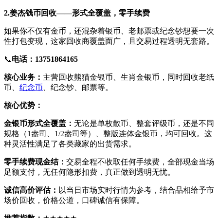
2.姜杰钱币回收——形式全覆盖，零手续费
如果你不仅有金币，还混杂着银币、老邮票或纪念钞想要一次
性打包变现，这家回收商覆盖面广，且交易过程透明无套路。
📞
电话：13751864165
核心业务：
主营回收熊猫金银币、生肖金银币，同时回收老纸
币、
纪念币
、纪念钞、邮票等。
核心优势：
金银币形式全覆盖：
无论是单枚散币、整套评级币，还是不同
规格（1盎司、1/2盎司等）、整版连体金银币，均可回收。这
种灵活性满足了各类藏家的出货需求。
零手续费现金结：
交易全程不收取任何手续费，全部现金当场
足额支付，无任何隐形扣费，真正做到透明无忧。
诚信高价评估：
以当日市场实时行情为参考，结合品相给予市
场价回收，价格公道，口碑诚信有保障。