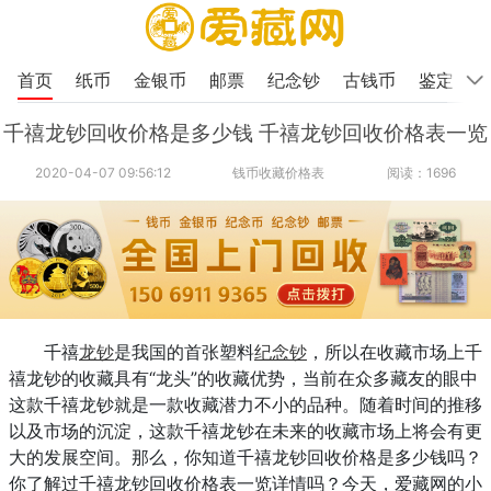
首页
纸币
金银币
邮票
纪念钞
古钱币
鉴定
千禧龙钞回收价格是多少钱 千禧龙钞回收价格表一览
2020-04-07 09:56:12
钱币收藏价格表
阅读：1696
千禧
龙钞
是我国的首张塑料
纪念钞
，所以在收藏市场上千
禧龙钞的收藏具有“龙头”的收藏优势，当前在众多藏友的眼中
这款千禧龙钞就是一款收藏潜力不小的品种。随着时间的推移
以及市场的沉淀，这款千禧龙钞在未来的收藏市场上将会有更
大的发展空间。
那么，你知道
千禧龙钞回收价格是多少钱
吗？
你了解过
千禧龙钞回收价格表一览详情
吗？
今天
，爱藏网的小