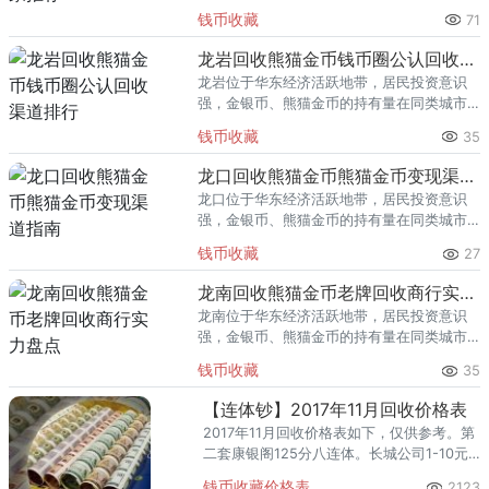
里位居前列。每逢金价高位，龙泉藏友变现
钱币收藏
71
熊猫金币的需求就明显升温，但鱼龙混杂的
回收渠道里，能精准识别版别溢
龙岩回收熊猫金币钱币圈公认回收渠道排行
龙岩位于华东经济活跃地带，居民投资意识
强，金银币、熊猫金币的持有量在同类城市
里位居前列。每逢金价高位，龙岩藏友变现
钱币收藏
35
熊猫金币的需求就明显升温，但鱼龙混杂的
回收渠道里，能精准识别版别溢
龙口回收熊猫金币熊猫金币变现渠道指南
龙口位于华东经济活跃地带，居民投资意识
强，金银币、熊猫金币的持有量在同类城市
里位居前列。每逢金价高位，龙口藏友变现
钱币收藏
27
熊猫金币的需求就明显升温，但鱼龙混杂的
回收渠道里，能精准识别版别溢
龙南回收熊猫金币老牌回收商行实力盘点
龙南位于华东经济活跃地带，居民投资意识
强，金银币、熊猫金币的持有量在同类城市
里位居前列。每逢金价高位，龙南藏友变现
钱币收藏
35
熊猫金币的需求就明显升温，但鱼龙混杂的
回收渠道里，能精准识别版别溢
【连体钞】2017年11月回收价格表
2017年11月回收价格表如下，仅供参考。第
二套康银阁125分八连体。长城公司1-10元
四连体。建国50周年纪念钞。建国50周年三
钱币收藏价格表
2123