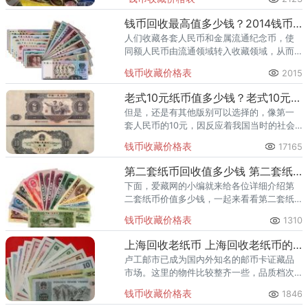
连体。龙 钞 双 连 体。人民币整版钞（大炮
筒）
钱币回收最高值多少钱？2014钱币回收价格表
人们收藏各套人民币和金属流通纪念币，使
同额人民币由流通领域转入收藏领域，从而
减轻对市场的压力和冲击。
钱币收藏价格表
2015
老式10元纸币值多少钱？老式10元纸币收藏价格表
但是，还是有其他版别可以选择的，像第一
套人民币的10元，因反应着我国当时的社会
经济水平，极具纪念意义，也是非常值得收
钱币收藏价格表
17165
藏的。
第二套纸币回收值多少钱 第二套纸币收购价格一览表
下面，爱藏网的小编就来给各位详细介绍第
二套纸币价值多少钱，一起来看看第二套纸
币一套值多少钱吧。然而，这套被称为史上
钱币收藏价格表
1310
流通时间最短的人民币目前已升值一万一千
多倍，全套售价近40万！
上海回收老纸币 上海回收老纸币的价格表
卢工邮市已成为国内外知名的邮币卡证藏品
市场。这里的物件比较整齐一些，品质档次
较高，经营业户绝大多数是上海市本地人，
钱币收藏价格表
1846
业务水平较高。