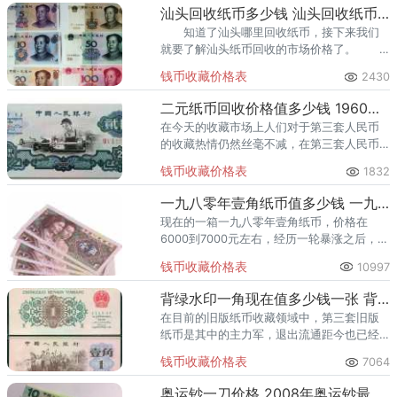
汕头回收纸币多少钱 汕头回收纸币价目表
知道了汕头哪里回收纸币，接下来我们
就要了解汕头纸币回收的市场价格了。
汕头回收纸币多少钱 第五套100元人民币
钱币收藏价格表
2430
目前有三种版别，即99版、05版和15版。
二元纸币回收价格值多少钱 1960版二元纸币回收价格一览表
在今天的收藏市场上人们对于第三套人民币
的收藏热情仍然丝毫不减，在第三套人民币
中1960版二元纸币是值得大家关注的一款。
钱币收藏价格表
1832
一九八零年壹角纸币值多少钱 一九八零年壹角纸币最新报价表
现在的一箱一九八零年壹角纸币，价格在
6000到7000元左右，经历一轮暴涨之后，一
九八零年壹角纸币在收藏市场每张只涨了2分
钱币收藏价格表
10997
钱左右，几乎等同于面值。
背绿水印一角现在值多少钱一张 背绿水印一角最新价格表一览
在目前的旧版纸币收藏领域中，第三套旧版
纸币是其中的主力军，退出流通距今也已经
超过20年了，尤其是其中的背绿水印一角价
钱币收藏价格表
7064
值增长迅猛，到了今天这张纸币已经价值不
菲。
奥运钞一刀价格 2008年奥运钞最新价格表