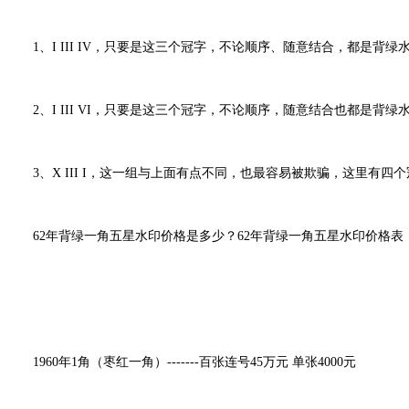
1、I III IV，只要是这三个冠字，不论顺序、随意结合，都是背绿
2、I III VI，只要是这三个冠字，不论顺序，随意结合也都是背绿
3、X III I，这一组与上面有点不同，也最容易被欺骗，这里有四个
62年背绿一角五星水印
价格是多少？
62年背绿一角五星水印价格表
1960年1角（枣红一角）-------百张连号45万元 单张4000元