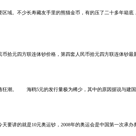
重要区域。不少长寿藏友手里的熊猫金币，有的压了二十多年箱底
套人民币拾元四方联连体钞价格，第四套人民币拾元四方联连体钞最
狂潮。 海鸥5元的发行量极为稀少，其中的原因据说与建国
要讲的就是10元奥运钞，2008年的奥运会是中国第一次承办