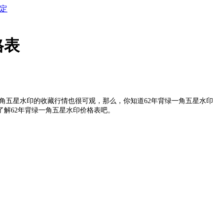
定
格表
一角五星水印的收藏行情也很可观，那么，你知道62年背绿一角五星水印
了解62年背绿一角五星水印价格表吧。