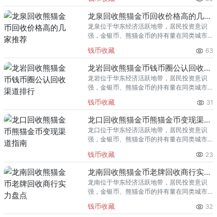
熊猫金币的需求就明显升温，但鱼龙混杂的
回收渠道里，能精准识别版别溢
龙泉回收熊猫金币回收价格高的几家推荐
龙泉位于华东经济活跃地带，居民投资意识
强，金银币、熊猫金币的持有量在同类城市
里位居前列。每逢金价高位，龙泉藏友变现
钱币收藏
63
熊猫金币的需求就明显升温，但鱼龙混杂的
回收渠道里，能精准识别版别溢
龙岩回收熊猫金币钱币圈公认回收渠道排行
龙岩位于华东经济活跃地带，居民投资意识
强，金银币、熊猫金币的持有量在同类城市
里位居前列。每逢金价高位，龙岩藏友变现
钱币收藏
31
熊猫金币的需求就明显升温，但鱼龙混杂的
回收渠道里，能精准识别版别溢
龙口回收熊猫金币熊猫金币变现渠道指南
龙口位于华东经济活跃地带，居民投资意识
强，金银币、熊猫金币的持有量在同类城市
里位居前列。每逢金价高位，龙口藏友变现
钱币收藏
23
熊猫金币的需求就明显升温，但鱼龙混杂的
回收渠道里，能精准识别版别溢
龙南回收熊猫金币老牌回收商行实力盘点
龙南位于华东经济活跃地带，居民投资意识
强，金银币、熊猫金币的持有量在同类城市
里位居前列。每逢金价高位，龙南藏友变现
钱币收藏
32
熊猫金币的需求就明显升温，但鱼龙混杂的