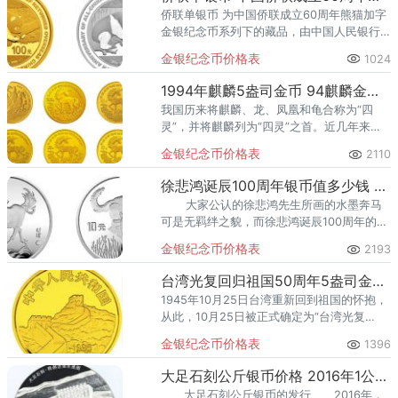
侨联单银币 为中国侨联成立60周年熊猫加字
金银纪念币系列下的藏品，由中国人民银行
在2016年发行的国家发行货币。
金银纪念币价格表
1024
1994年麒麟5盎司金币 94麒麟金银币回收价格
我国历来将麒麟、龙、凤凰和龟合称为“四
灵”，并将麒麟列为“四灵”之首。近几年来，
麒麟金币在我国的钱币收藏市场上的涨幅是
金银纪念币价格表
2110
非常大的。鉴别时可清除部分黑色和绿锈，
新币表面呈白色者为真币。
徐悲鸿诞辰100周年银币值多少钱 徐悲鸿诞辰3枚银币最新价格
大家公认的徐悲鸿先生所画的水墨奔马
可是无羁绊之貌，而徐悲鸿诞辰100周年的3
枚银币也正是彰显了人该有的一身傲骨，其
金银纪念币价格表
2193
27克的银币
台湾光复回归祖国50周年5盎司金币价格
1945年10月25日台湾重新回到祖国的怀抱，
从此，10月25日被正式确定为“台湾光复
节”。为纪念台湾光复回归祖国50 周年，
金银纪念币价格表
1396
1995年中国人民银行发行了一套“台湾光复回
归祖国50
大足石刻公斤银币价格 2016年1公斤大足石刻银币最新多少钱
大足石刻公斤银币的发行 2016年，