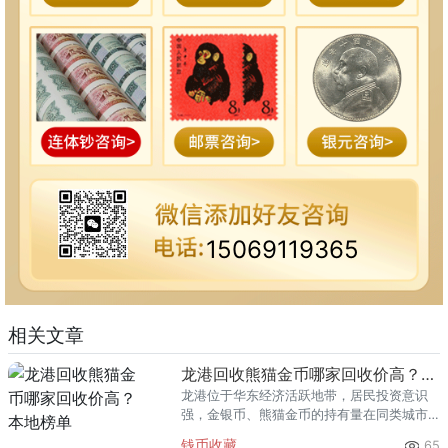
15069119365
相关文章
龙港回收熊猫金币哪家回收价高？本地榜单
龙港位于华东经济活跃地带，居民投资意识
强，金银币、熊猫金币的持有量在同类城市
里位居前列。每逢金价高位，龙港藏友变现
钱币收藏
65