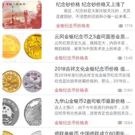
回收渠道里，能精准识别版别溢
纪念钞价格 纪念钞价格又上涨了
最近，纪念钞是大家比较关注的，尤其
是建国钞。不清楚的话就和小编一起来看看
它的价格行情吧。 总的来说，近些时间
金银纪念币价格表
1774
纪念钞的价格行情是不错的，后面的行情还
是值得我们期待的。
云冈金银纪念币之5盎司圆形金质纪念币
云冈石窟历史久远，规模宏大，内容丰富，
雕刻精细，被誉为中国美术史上的奇迹，于
2001年12月入选《世界遗产名录》。
金银纪念币价格表
1346
2018吉祥文化金银纪念币价格 值得收藏吗
而2018年发行的吉祥文化金银币纪念币在现
在也是比较有收藏价值的。那么，2018吉祥
文化金银纪念币价格是多少呢？
金银纪念币价格表
3180
九华山金银币2盎司银币最新价格 真品图片
该人士预计，由于今年新发行的钱币，上市
后经常有出色表现，游资肯定也会密切关注
九华山金银币中的部分稀缺品种，1公斤银币
金银纪念币价格表
1684
极可能低开高走。
侨联单银币 中国侨联成立60周年熊猫加字金银纪念币收藏价格