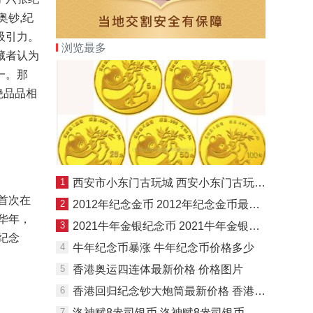
奥钞,纪
吸引力。
浏览最多
藏者认为
一。那
绝品品相
1
西安市小东门古玩城 西安小东门古玩城地址
首次在
2
2012年纪念金币 2012年纪念金币最新价格
华年，
3
2021牛年金银纪念币 2021牛年金银纪念币有收藏价值吗
纪念
4
牛年纪念币暴涨 牛年纪念币价格多少
5
香港奥运四连体最新价格 价格图片
6
香港回归纪念钞大炮筒最新价格 香港回归15周年纪念钞(阅兵钞)
7
洛神赋8盎司银币 洛神赋8盎司银币价格