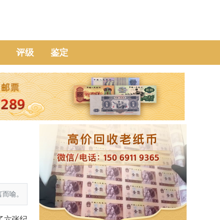
评级
鉴定
言而喻。
了六张纪