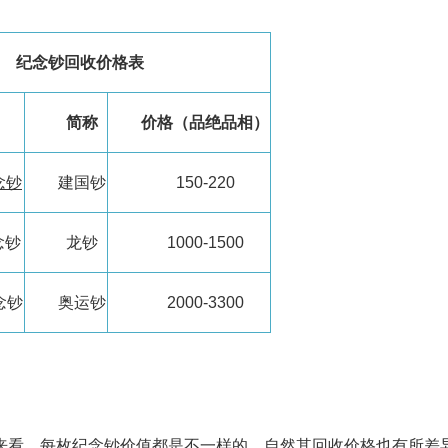
纪念钞回收价格表
简称
价格（品绝品相）
念钞
建国钞
150-220
念钞
龙钞
1000-1500
念钞
奥运钞
2000-3300
来看，每枚纪念钞价值都是不一样的，自然其回收价格也有所差