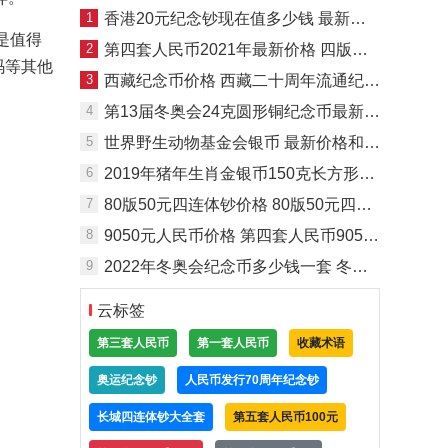
1
香港20元纪念钞现在值多少钱 最新市场回收价格
是值得
2
第四套人民币2021年最新价格 四版币报价表2021
码等其他
3
西藏纪念币价格 西藏二十周年流通纪念币回收价格
4
第13届冬奥会24克圆形铜纪念币最新价格及回收价
5
世界野生动物基金会银币 最新价格和回收价格
6
2019年猪年生肖金银币150克长方形金币最新价格 回收价
7
80版50元四连体钞价格 80版50元四连体能卖多少钱
8
9050元人民币价格 第四套人民币9050价格
9
2022年冬奥会纪念币多少钱一套 冬奥币价格
云标签
第三套人民币
第一套人民币
收藏术语
奥运纪念钞
人民币发行70周年纪念钞
长城四连体钞大全套
第五套人民币100元