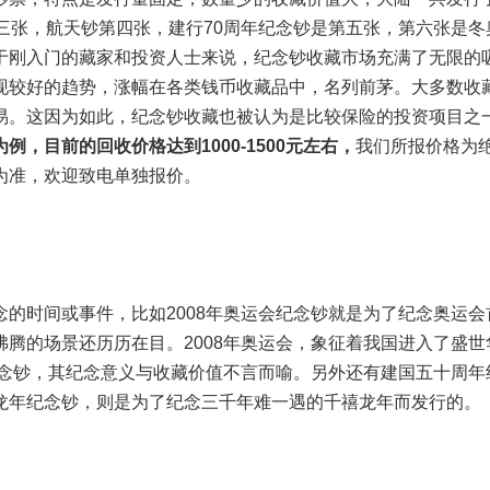
三张，航天钞第四张，建行70周年纪念钞是第五张，第六张是冬
于刚入门的藏家和投资人士来说，纪念钞收藏市场充满了无限的
现较好的趋势，涨幅在各类钱币收藏品中，名列前茅。大多数收
易。这因为如此，纪念钞收藏也被认为是比较保险的投资项目之
例，目前的回收价格达到1000-1500元左右，
我们所报价格为
为准，欢迎致电单独报价。
的时间或事件，比如2008年奥运会纪念钞就是为了纪念奥运会
腾的场景还历历在目。2008年奥运会，象征着我国进入了盛世
纪念钞，其纪念意义与收藏价值不言而喻。另外还有建国五十周年
龙年纪念钞，则是为了纪念三千年难一遇的千禧龙年而发行的。