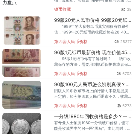
强，金银币、熊猫金币的持有量在同类城市
里位居前列。每逢金价高位，龙南藏友变现
钱币收藏
38
熊猫金币的需求就明显升温，但鱼龙混杂的
回收渠道里，能精准识别版别溢
99版20元人民币价格 99版20元纸币现在值多少钱
1999年的大多数纸币其实都很有收藏价
值，1999年20元纸币的收藏价格在28-40元
左右，那现在99版20元值钱吗？下面我们来
第四套人民币价格
25377
看看。
96版1元纸币最新价格 现在价值4500元，你有见过吗？
96版1元纸币你有了解过吗？ 纸币收
藏保存的方法：需要用到纸币保护袋或者保
护盒，一定要干燥保存，防潮保存，可以放
第四套人民币价格
6703
在箱子里。
90版100元人民币怎么辨别真假？90版100元人民币值多少钱？
旧版人民币收藏市场上的行情向来都是捉摸
不定的，如今第四套人民币退市不久，收藏
市场上就迎来一股收藏浪潮。
第四套人民币价格
6273
一分钱1980年回收价格是多少？一分钱1980年最新价格
有专业人士预测1980一分钱硬币价格，也可
能是收藏界中的另一匹“黑马”。由此同时，第