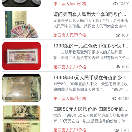
四套人民币的其他品种的价格也颇受人们的
第四套人民币价格
10391
关注。很有可能成为钱币市场上新的一匹“黑
马”
请问第四套人民币大全套3同号价格多少？可以收藏投资吗？
尤其是第四套人民币大全套3同号，更是旧版
人民币中的珍品。第四套人民币大全套由中
国人民银行权威发行。
第四套人民币价格
1801
1990版的一元红色纸币值多少钱 1990版的一元红色纸币投资分析
古钱币收藏受到了很多人的关注和喜
欢，但是并不是所有的古钱币都有很高的价
值的，目前已经有四套人民币已经正式退市
第四套人民币价格
1919
了，其中第一二套人民币年代久远，存世量
稀少，所以很多人就把目光放在了
1990年50元人民币现在价值多少 1990版50元钱回收价格表
对于80、90年底的人来说，最熟悉最接近收
藏的藏品就是第四套人民币了。 1990年50
元纸币，简称9050，属于我国第四套人民
第四套人民币价格
46295
币。
四版50元人民币价格 四版50元值多少钱
据悉，1980年50元人民币的最新市场报价在
15-20万元左右，以上是百连号的价格，单张
的话也是根据实物品相来定价的，想了解具
第四套人民币价格
2602