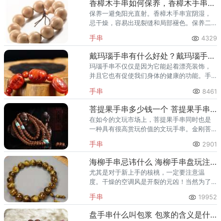
香樟木手串如何保养，香樟木手串保养方法
保养一避免阳光直射。香樟木手串宜阴湿，
忌干燥，容易出现裂缝和局部褪色。保养二
防止碰伤碰裂。打扫卫生时勿使清洁工具触
手串
4329
及手串。
戴玛瑙手串有什么好处？戴玛瑙手串的作用与功效
玛瑙手串不仅仅是因为它能起着漂亮装饰，
并且它也有促使我们身体的健康的功能。手
腕是身体血液循环系统的尾端，而流回的血
手串
8461
液全靠心脏的压力来完成。
菩提果手串多少钱一个 菩提果手串市场价格多少钱
在如今的文玩市场上，菩提果手串同时也是
一种具有很高赏玩价值的文玩手串。金刚菩
提子在经过长时间的盘玩之后，能达到透亮
手串
2901
红润的神奇效果。
海柳手串忌讳什么 海柳手串盘玩注意事项
尤其是对于新上手的核桃，一定要注意温
度。干燥的空调风是开裂的元凶！当然为了
保护我们的文玩宝贝，适当的擦一些油还是
手串
19952
可以的，但切忌过量。包括手上的护肤油，
尽量不要在油多的时候盘串。
盘手串什么叫包浆 包浆的含义是什么