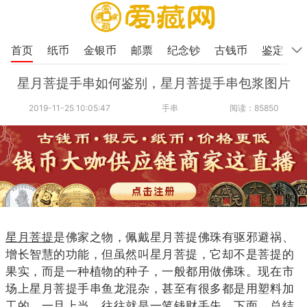
首页
纸币
金银币
邮票
纪念钞
古钱币
鉴定
星月菩提手串如何鉴别，星月菩提手串包浆图片
2019-11-25 10:05:47
手串
阅读：85850
星月菩提
是佛家之物，佩戴星月菩提佛珠有驱邪避祸、
增长智慧的功能，但虽然叫星月菩提，它却不是菩提的
果实，而是一种植物的种子，一般都用做佛珠。现在市
场上星月菩提手串鱼龙混杂，甚至有很多都是用塑料加
工的，一旦上当，往往就是一笔钱财丢失，下面，总结