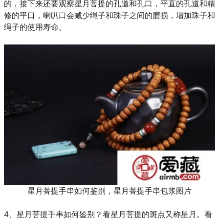
的，接下来还要观察星月菩提的孔道和孔口，平直的孔道和精
修的平口，喇叭口会减少绳子和珠子之间
的磨损，增加珠子和
绳子的使用寿命。
星月菩提手串如何鉴别，星月菩提手串包浆图片
4、
星月菩提手串如何鉴别？
看星月菩提的斑点又称星月。看