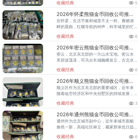
收藏经典
5
红螺寺的香火绵延不绝——怀柔的藏家群体
也在悄然壮大。熊猫金币，作为
2026年怀柔熊猫金币回收公司推荐 怀柔哪里回收熊猫金币
在怀柔，生活节奏和城里不太一样。雁栖湖
畔的晨跑，红螺寺前的钟声，科学城里的忙
碌——怀柔人懂得享受生活，也懂得收藏价
收藏经典
6
值。熊猫金币作为兼具投资与收藏属性的热
门品种，在怀柔的藏家圈子里一
2026年密云熊猫金币回收公司推荐 密云回收熊猫金币正规渠道
密云，北京东北部的一方山水宝地。密云水
库碧波荡漾，司马台长城巍峨耸立，古北水
镇的灯火与星空交相辉映。在这片生态宜居
收藏经典
6
的土地上，越来越多的人开始关注钱币收
藏，熊猫金币凭借其国家法定货币
2026年顺义熊猫金币回收公司推荐 顺义回收熊猫金币渠道
顺义区作为北京东北部的重要城区，近年来
随着临空经济区和中央别墅区的持续发展，
高端居住群体不断扩大，熊猫金币的藏家数
收藏经典
3
量也在稳步增长。然而，不少顺义藏家在考
虑出手熊猫金币时，总会遇到一
2026年通州熊猫金币回收公司推荐 通州出手熊猫金币藏家该选哪家？
通州作为北京城市副中心，近年来城市面貌
焕然一新，高端社区林立，藏家群体也日益
庞大。走在通州的大街小巷，从万达广场到
收藏经典
6
爱琴海购物公园，从行政办公区到运河商务