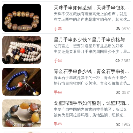
区，关注钱币收藏的人越来越多
天珠手串如何鉴别，天珠手串包浆图片
天珠不仅在藏族有着至高无上的名声，就是
在文玩圈中的名声也是非常响亮的。其实这
一部分天珠都是假的。使用过程中珠体之间
手串
9570
磕碰产生的月牙状，马蹄状风化纹；
星月手串多少钱？星月手串价格与图片
总而言之，想要知道星月菩提品质的好坏，
主要还是要看星月手串的周围星少不少，星
点是否细腻，其中分布又是否均匀，连星是
手串
2362
否足够多。
青金石手串多少钱，青金石手串价格与图片
青金石手串就是其中的一种，青金石手串价
格行情目前收到广泛关注。青金石价格走势
正在飙升，从消费者口中反馈出的信息，青
手串
3531
金石首饰佩戴衬肤白皙，高贵气质，夏季佩
戴使皮肤清凉、舒适。
戈壁玛瑙手串如何鉴别，戈壁玛瑙手串包浆图片
主要产自中国的内蒙古阿拉善地区，所以又
被称为是阿拉善玛瑙，质地温润，细腻光
洁，形态各异，色彩丰富。戈壁玛瑙质地坚
手串
1962
硬胜过和田玉，达7.8摩氏度，被誉为大地“舍
利”。