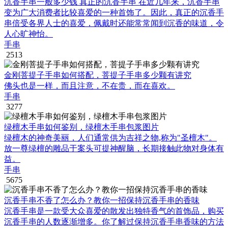
沉香手串一般多少钱 真正的沉香手串 在近几年来，沉香手串
变为广大消费者比较喜爱的一种首饰了。因此，真正的沉香手
串倍受各界人士的喜爱，佩戴时还能常常闻到沉香的味道，令
人心旷神怡。
手串
2513
金刚菩提子手串如何搭配，菩提子手串多少颗有讲究
佛头也是一样，而且注意，不在贵，而在喜欢。
手串
3277
绿檀木手串如何鉴别，绿檀木手串包浆图片
绿檀木的神奇美丽，人们通常供为吉祥之物,称为"圣檀木"。
放一尊绿檀的雕品于案头可提神醒脑，长期接触此物对身体有
益。
手串
5675
沉香手串不香了怎么办？教你一招保持沉香手串的香味
沉香手串是一款受大众喜爱的散发出独特香气的首饰品，购买
沉香手串的人数逐渐增多。你了解过保持沉香手串香味的方法