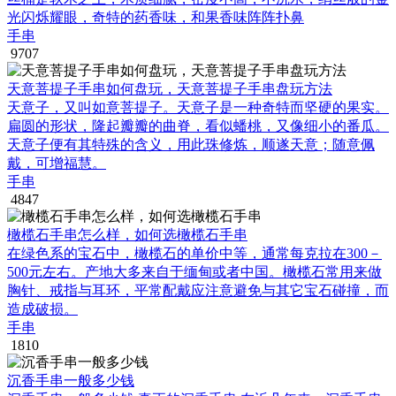
光闪烁耀眼，奇特的药香味，和果香味阵阵扑鼻
手串
9707
天意菩提子手串如何盘玩，天意菩提子手串盘玩方法
天意子，又叫如意菩提子。天意子是一种奇特而坚硬的果实。
扁圆的形状，隆起瓣瓣的曲脊，看似蟠桃，又像细小的番瓜。
天意子便有其特殊的含义，用此珠修炼，顺遂天意；随意佩
戴，可增福慧。
手串
4847
橄榄石手串怎么样，如何选橄榄石手串
在绿色系的宝石中，橄榄石的单价中等，通常每克拉在300－
500元左右。产地大多来自于缅甸或者中国。橄榄石常用来做
胸针、戒指与耳环，平常配戴应注意避免与其它宝石碰撞，而
造成破损。
手串
1810
沉香手串一般多少钱