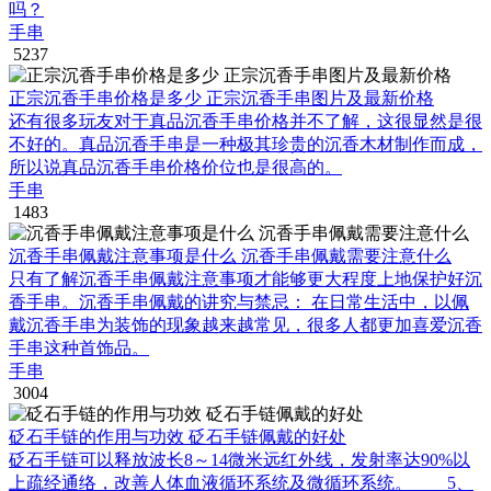
吗？
手串
5237
正宗沉香手串价格是多少 正宗沉香手串图片及最新价格
还有很多玩友对于真品沉香手串价格并不了解，这很显然是很
不好的。真品沉香手串是一种极其珍贵的沉香木材制作而成，
所以说真品沉香手串价格价位也是很高的。
手串
1483
沉香手串佩戴注意事项是什么 沉香手串佩戴需要注意什么
只有了解沉香手串佩戴注意事项才能够更大程度上地保护好沉
香手串。沉香手串佩戴的讲究与禁忌： 在日常生活中，以佩
戴沉香手串为装饰的现象越来越常见，很多人都更加喜爱沉香
手串这种首饰品。
手串
3004
砭石手链的作用与功效 砭石手链佩戴的好处
砭石手链可以释放波长8～14微米远红外线，发射率达90%以
上疏经通络，改善人体血液循环系统及微循环系统。 5、