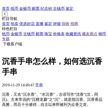
首页
纸币
金银币
邮票
纪念钞
古钱币
鉴定
×
栏目导航
首页
拍卖
优选好店
直播
鉴定
评级
回收
招商
特色栏目
纸币
金银币
古钱币
邮票
珠宝
价格表
收藏资讯
藏友观点
铜币
专题
下载客户端
沉香手串怎么样，如何选沉香
手串
2019-11-29 14:49:47
手串
沉香，又名“沉水香”、“水沉香”，古语写作“沈香”(沈，同
沉)。古来常说的“沉檀龙麝”之“沉”，就是指沉香。沉香香品
高雅，而且十分难得，自古以来即被列为众香之首。