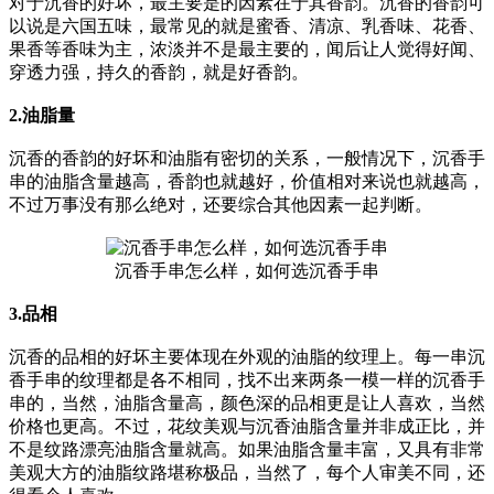
对于沉香的好坏，最主要是的因素在于其香韵。沉香的香韵可
以说是六国五味，最常见的就是蜜香、清凉、乳香味、花香、
果香等香味为主，浓淡并不是最主要的，闻后让人觉得好闻、
穿透力强，持久的香韵，就是好香韵。
2.油脂量
沉香的香韵的好坏和油脂有密切的关系，一般情况下，沉香手
串的油脂含量越高，香韵也就越好，价值相对来说也就越高，
不过万事没有那么绝对，还要综合其他因素一起判断。
沉香手串怎么样，如何选沉香手串
3.品相
沉香的品相的好坏主要体现在外观的油脂的纹理上。每一串沉
香手串的纹理都是各不相同，找不出来两条一模一样的沉香手
串的，当然，油脂含量高，颜色深的品相更是让人喜欢，当然
价格也更高。不过，花纹美观与沉香油脂含量并非成正比，并
不是纹路漂亮油脂含量就高。如果油脂含量丰富，又具有非常
美观大方的油脂纹路堪称极品，当然了，每个人审美不同，还