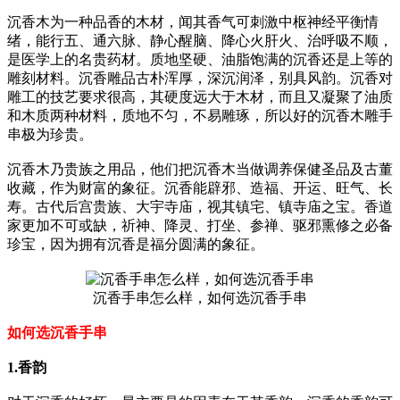
沉香木为一种品香的木材，闻其香气可刺激中枢神经平衡情
绪，能行五、通六脉、静心醒脑、降心火肝火、治呼吸不顺，
是医学上的名贵药材。
质地坚硬、油脂饱满的沉香还是上等的
雕刻材料。沉香雕品古朴浑厚，深沉润泽，别具风韵。沉香对
雕工的技艺要求很高，其硬度远大于木材，而且又凝聚了油质
和木质两种材料，质地不匀，不易雕琢，所以好的沉香木雕手
串极为珍贵。
沉香木乃贵族之用品，他们把沉香木当做调养保健圣品及古董
收藏，作为财富的象征。沉香能辟邪、造福、开运、旺气、长
寿。古代后宫贵族、大宇寺庙，视其镇宅、镇寺庙之宝。香道
家更加不可或缺，祈神、降灵、打坐、参禅、驱邪熏修之必备
珍宝，因为拥有沉香是福分圆满的象征。
沉香手串怎么样，如何选沉香手串
如何选沉香手串
1.香韵