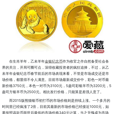
在生肖羊年，乙未羊年
金银
纪念币
作为收官之作自然备受社会各
界的关注，开局可圈可点，深得收藏投资者的疯狂追捧，不过，从乙
未羊年金银纪念币春节前后的市场表现来看，不管是市场成交还是市
场价格，都显得不令人满意。目前市场最新成交价中，彩色一对币最
新价格3750元，本色一对币为3100元，5盎司彩银羊币为3200元，5
盎司方银羊币为2500元。相比发行价格，只能算是差强人意了。
而2015版熊猫银币初打币的市场价格则是持续上涨。一个多月的
时间里已经疯涨了2倍，目前其最新的市场价格已经接近1000元，如
果按照该款币面世后最低的市场价格340元计算，当之无愧成为市场