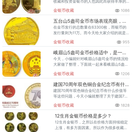
收藏和投资金银币的人也因此而获得丰厚的
利润。在未来几年金银币的市场还是会相对
金银币收藏
1086
比较稳定的，金银纪念币也会一直占据重要
地位。
五台山5盎司金币市场表现亮眼，适合中长线投资
在金币发行的总数量在63300枚，而银币的
发行量则为11万。而今天给大家介绍的就是其
中的五台山5盎司金币。
金银币收藏
955
峨眉山5盎司金币价格适中，是一枚不错的投资币种
今天，小编就针对峨眉山5盎司金币的情况给
大家做了整理，下面就一起来看峨眉山5盎司
金币的基本情况，希望大家看完可以知道峨
金银币收藏
1206
眉山5盎司金币是否值得自己入手收藏。
建国70周年双色铜合金纪念币有什么价值？应该怎么获得？
建国70周年双色铜合金纪念币有什么价值等
等这些问题，今天小编就整理了关于建国70
周年双色铜合金纪念币的一些问题，给大家
金银币收藏
1828
解答疑惑。
12生肖金银币价格是多少？
12生肖金银币，之所以在价格方面持续稳定
上涨，有多方面因素。所以作为很多收藏