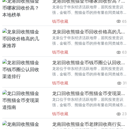
龙港回收熊猫金币哪家回收价高？本地榜单
龙港位于华东经济活跃地带，居民投资意识
强，金银币、熊猫金币的持有量在同类城市
里位居前列。每逢金价高位，龙港藏友变现
钱币收藏
65
熊猫金币的需求就明显升温，但鱼龙混杂的
回收渠道里，能精准识别版别溢
龙泉回收熊猫金币回收价格高的几家推荐
龙泉位于华东经济活跃地带，居民投资意识
强，金银币、熊猫金币的持有量在同类城市
里位居前列。每逢金价高位，龙泉藏友变现
钱币收藏
63
熊猫金币的需求就明显升温，但鱼龙混杂的
回收渠道里，能精准识别版别溢
龙岩回收熊猫金币钱币圈公认回收渠道排行
龙岩位于华东经济活跃地带，居民投资意识
强，金银币、熊猫金币的持有量在同类城市
里位居前列。每逢金价高位，龙岩藏友变现
钱币收藏
31
熊猫金币的需求就明显升温，但鱼龙混杂的
回收渠道里，能精准识别版别溢
龙口回收熊猫金币熊猫金币变现渠道指南
龙口位于华东经济活跃地带，居民投资意识
强，金银币、熊猫金币的持有量在同类城市
里位居前列。每逢金价高位，龙口藏友变现
钱币收藏
23
熊猫金币的需求就明显升温，但鱼龙混杂的
回收渠道里，能精准识别版别溢
龙南回收熊猫金币老牌回收商行实力盘点