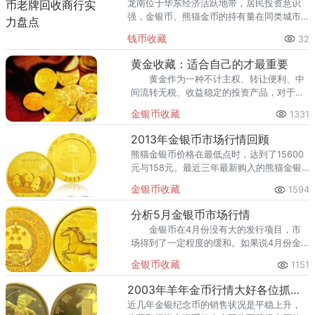
龙南位于华东经济活跃地带，居民投资意识
强，金银币、熊猫金币的持有量在同类城市
里位居前列。每逢金价高位，龙南藏友变现
钱币收藏
32
熊猫金币的需求就明显升温，但鱼龙混杂的
回收渠道里，能精准识别版别溢
黄金收藏：适合自己的才最重要
黄金作为一种不计主权、转让便利、中
间流转无税、收益稳定的投资产品，对于想
储蓄养老的居民具有强大吸引力，“藏金于
金银币收藏
1331
民”也成为国家黄金政策的重要导向。
2013年金银币市场行情回顾
熊猫金银币价格在最低点时，达到了15600
元与158元。最近三年最新购入的熊猫金银
币，大都处于套牢之中，不容乐观。
金银币收藏
1594
分析5月金银币市场行情
金银币在4月份没有大的发行项目，市
场得到了一定程度的缓和。如果说4月份金
银币市场是一个良好的自我调整和消化的时
金银币收藏
1151
机，那么5月份可能就是对市场的一次重要
考验的时机。
2003年羊年金币行情大好各位抓好机会
近几年金银纪念币的销售状况是平稳上升，