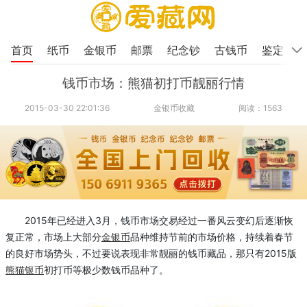
首页
纸币
金银币
邮票
纪念钞
古钱币
鉴定
钱币市场：熊猫初打币靓丽行情
2015-03-30 22:01:36
金银币收藏
阅读：1563
2015年已经进入3月，钱币市场交易经过一番风云变幻后逐渐恢
复正常，市场上大部分
金银币
品种维持节前的市场价格，持续着春节
的良好市场势头，不过要说表现非常靓丽的钱币藏品，那只有2015版
熊猫银币
初打币等极少数钱币品种了。