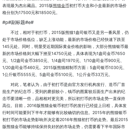
表现最为杰出藏品。2015版
熊猫金币
初打币大盒和小盒最新的市场价
格分别为17500元和18500元。
#p#副标题#e#
不过，相对于初打币，2015版熊猫1盎司银币又是另一番风景，仍
处于市场价格低位，缺乏上涨动能，最新的市场价格已经快速下跌至
145元处。同时，明显受近期国际黄金价格的影响，大部分熊猫银币最
新的市场价格则大幅下挫至14750元处，具体表现为1盎司金币7650
元、1/2盎司金币3850元、1/4盎司1970元、1/10盎司金币900元、
1/20盎司金币460元。2015版熊猫精制币方面：5盎司银币1030元、
1公斤银币5555元、5盎司金币5100元、1公斤金币33万元。
对此，笔者认为，由于初打币是由官方发行机构发行、造币厂首
批生产的纪念币，受到的磨损较小，钱币的图案较后面生产出来的纪
念币要清晰一些，品相相对更完美，所以初打币的市场走势一直保持
高位。目前，2016版熊猫金银币初打币的发行已经提上日程，具体发
行时间可能要到下半年才能够有比较确切的信息。2015年的熊猫银币
初打币的市场走势影响并决定着2016年熊猫初打币的走势。最后2015
版熊猫金币能够持续保持良好的的市场走势，仍需要看下半年国际市