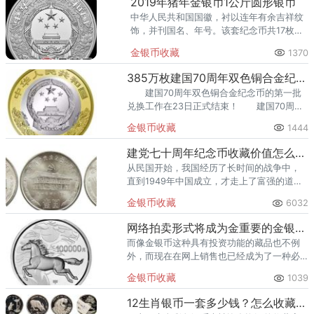
2019年猪年金银币1公斤圆形银币
中华人民共和国国徽，衬以连年有余吉祥纹
饰，并刊国名、年号。该套纪念币共17枚，
其中金质纪念币10枚，银质纪念币7枚，均
金银币收藏
1370
为中华人民共和国法定货币。
385万枚建国70周年双色铜合金纪念币遭弃兑，背后都有哪些原因？
建国70周年双色铜合金纪念币的第一批
兑换工作在23日正式结束！ 建国70周年
双色铜合金纪念币的首批在还没兑换的时候
金银币收藏
1444
期价大概在13~15元左右。
建党七十周年纪念币收藏价值怎么样？值不值得收藏？
从民国开始，我国经历了长时间的战争中，
直到1949年中国成立，才走上了富强的道
路，而转眼我国成立已经70年。而从我国发
金银币收藏
6032
行的建党七十周年纪念币就可以看出其对国
家的重要性。
网络拍卖形式将成为金重要的金银币交易平台之一
而像金银币这种具有投资功能的藏品也不例
外，而现在在网上销售也已经成为了一种必
然的趋势。
金银币收藏
1039
12生肖银币一套多少钱？怎么收藏12生肖银币？