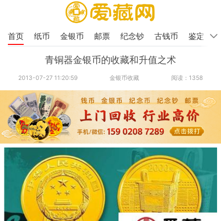
首页
纸币
金银币
邮票
纪念钞
古钱币
鉴定
青铜器金银币的收藏和升值之术
2013-07-27 11:20:59
金银币收藏
阅读：1358