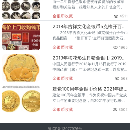
而十二生肖彩色银币也被许多资深的收藏家
看好和关注着，很看好其未来的升值空间。
金银币收藏
4511
2018年吉祥文化金银币5克榴开百子金币 最新回收价格
2018年吉祥文化金银币5克榴开百子金币
真品图案 “榴开百子”金币背面图案为石榴
与童子组合图案，并刊“榴开百子”字样及面
金银币收藏
1965
额。
2019年梅花形生肖猪金银币 2019年15克梅花形生肖猪金币价格
中国人民银行于2018年11月16日发行了2019
中国己亥（猪）年金银纪念币一套，以庆祝
和纪念中国传统文化中的生肖猪年。该套纪
金银币收藏
568
念币共17枚，其中金质纪念币10枚，银质纪
念币7枚，均
建党100周年金银币价格 2021年建党100周年金银币值多少钱
建党100周年金银币，作为庆祝中国共产党成
立百年的重要纪念物，自2021年发行以来，
便受到了广大收藏者和投资者的广泛关注。
金银币收藏
3502
这些金银币不仅具有深厚的历史意义，还因
其精美的设计和稀缺性
粤ICP备13077976号