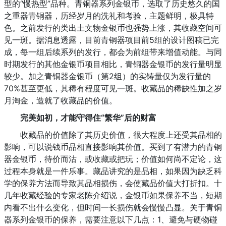
型的“慢热型”品种。青铜器系列金银币，选取了历史悠久的国
之重器青铜器，历经岁月的洗礼和考验，主题鲜明，极具特
色。之前发行的类出土文物金银币也强势上涨，其收藏空间可
见一斑。据消息透露，目前青铜器项目前5组的设计图稿已完
成，每一组后续系列的发行，都会为前组带来增值动能。与同
时期发行的其他金银币项目相比，青铜器金银币的发行量明显
较少。加之青铜器金银币（第2组）的实铸量仅为发行量的
70%甚至更低，其稀有程度可见一斑。收藏品的稀缺性加之岁
月淘金，造就了收藏品的价值。
完美如初，才能守得住“繁华”后的财富
收藏品的价值除了其历史价值，很大程度上还受其品相的
影响，可以说钱币品相直接影响其价值。买到了有潜力的青铜
器金银币，待价而沽，或收藏或把玩；价值如何尚不定论，这
过程本身就是一件乐事。藏品讲究的是品相，如果因为缺乏科
学的保养方法而导致其品相损伤，会使藏品价值大打折扣。十
几年收藏经验的专家老陈介绍说，金银币如果保养不当，短期
内看不出什么变化，但时间一长损伤就会慢慢凸显。关于青铜
器系列金银币的保养，需要注意以下几点：1、避免与硬物碰