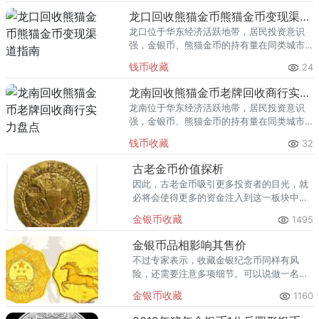
回收渠道里，能精准识别版别溢
龙口回收熊猫金币熊猫金币变现渠道指南
龙口位于华东经济活跃地带，居民投资意识
强，金银币、熊猫金币的持有量在同类城市
里位居前列。每逢金价高位，龙口藏友变现
钱币收藏
24
熊猫金币的需求就明显升温，但鱼龙混杂的
回收渠道里，能精准识别版别溢
龙南回收熊猫金币老牌回收商行实力盘点
龙南位于华东经济活跃地带，居民投资意识
强，金银币、熊猫金币的持有量在同类城市
里位居前列。每逢金价高位，龙南藏友变现
钱币收藏
32
熊猫金币的需求就明显升温，但鱼龙混杂的
回收渠道里，能精准识别版别溢
古老金币价值探析
因此，古老金币吸引更多投资者的目光，就
必将会使得更多的资金注入到这一板块中
来，推动市场更加活跃，最终造成“只闻其名
金银币收藏
1495
未见其身”的市场行情。
金银币品相影响其售价
不过专家表示，收藏金银纪念币同样有风
险，还需要注意多项细节。可以说做一名成
功的金银币投资着需要学习很多东西！
金银币收藏
1160