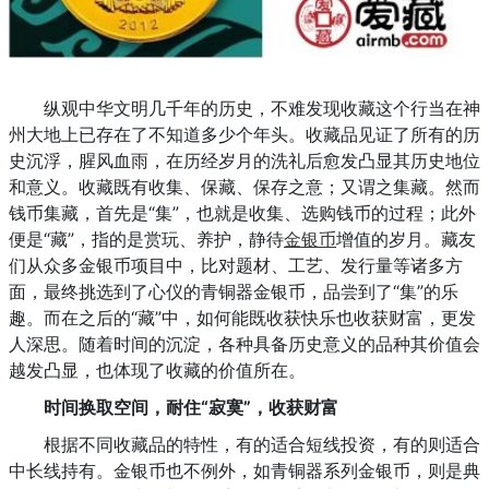
纵观中华文明几千年的历史，不难发现收藏这个行当在神
州大地上已存在了不知道多少个年头。收藏品见证了所有的历
史沉浮，腥风血雨，在历经岁月的洗礼后愈发凸显其历史地位
和意义。收藏既有收集、保藏、保存之意；又谓之集藏。然而
钱币集藏，首先是“集”，也就是收集、选购钱币的过程；此外
便是“藏”，指的是赏玩、养护，静待
金银币
增值的岁月。藏友
们从众多金银币项目中，比对题材、工艺、发行量等诸多方
面，最终挑选到了心仪的青铜器金银币，品尝到了“集”的乐
趣。而在之后的“藏”中，如何能既收获快乐也收获财富，更发
人深思。随着时间的沉淀，各种具备历史意义的品种其价值会
越发凸显，也体现了收藏的价值所在。
时间换取空间，耐住“寂寞”，收获财富
根据不同收藏品的特性，有的适合短线投资，有的则适合
中长线持有。金银币也不例外，如青铜器系列金银币，则是典