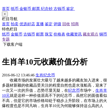
首页
纸币
金银币
邮票
纪念钞
古钱币
鉴定
×
栏目导航
首页
拍卖
优选好店
直播
鉴定
评级
回收
招商
特色栏目
纸币
金银币
古钱币
邮票
珠宝
价格表
收藏资讯
藏友观点
铜币
专题
下载客户端
生肖羊10元收藏价值分析
2016-06-12 13:46:46
生肖纪念币
收藏市场的发展壮大吸引了越来越多的藏友加入进来，很
多题材新颖的收藏品受关注的程度自然也是水涨船高，迎来了
一次又一次的升值，态势尽显无疑，在
纪念币
市场中，
生肖羊
10元
就是这样一种价值居高不下的纪念币，虽然它的面值看似
不高，但是它的市场价格却处于稳步上升阶段，在市场上的火
爆程度也是不同凡响，生肖羊10元为何能够保持这么高的人