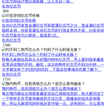
纪念币却设计地日渐新颖，让人耳目一新。
生肖纪念币
969
05贺岁鸡纪念币价格
生肖纪念币有贵金属纪念币和普通纪念币之分，贵金属纪念币
固然走俏，但是普通生肖纪念币的行情走势也不差。05贺岁鸡
纪念币直径为25毫米，面值是1元。
生肖纪念币
1589
约不到二狗币怎么办？约到了什么时候兑换？
昨晚大家都在风风火火的预约狗年纪念币，早上看到很多藏友
在哭诉说预约不到。确实，这次的狗年纪念币不到20分钟，一
大半都没有了!约没约到也好，下面这些事项你也要了解下。
生肖纪念币
1710
预约狗币，信息填错怎么办？该怎么查询修改？
每次预约都会出现很多藏友说自己填错信息的，给大家总结了
一下狗年生肖币查询修改的方法注意，能修改的信息是有限
的，所以大家填写的时候还是仔细一点。还有的问，怎么查询