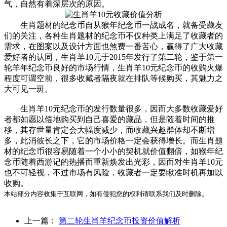
气，自然有着深层次的原因。
生肖题材的纪念币自从猴年纪念币一战成名，就备受藏友
们的关注，各种生肖题材的纪念币不仅种类上满足了收藏者的
需求，在图案以及设计方面也煞费一番苦心，赢得了广大收藏
爱好者的认同，生肖羊10元于2015年发行了第二轮，鉴于第一
轮羊年纪念币良好的市场行情，生肖羊10元纪念币的收购火爆
程度可谓空前，很多收藏者隔夜就在排队等候购买，其魅力之
大可见一斑。
生肖羊10元纪念币的发行数量很多，因而大多数收藏爱好
者都如愿以偿地购买到自己喜爱的藏品，但是随着时间的推
移，其存世量肯定会大幅度减少，而收藏兴趣群体却不断增
多，此消彼长之下，它的市场价格一定会获得增长。而生肖题
材的纪念币很容易随着一个小小的契机就价值翻倍，如猴年纪
念币随着西游记的热播而重新焕发出光彩，因而对生肖羊10元
也不可轻视，不过市场有风险，收藏者一定要瞅准时机再加以
收购。
本站部分内容收集于互联网，如有侵犯您的权利请联系我们及时删除。
上一篇：
第二轮生肖羊纪念币投资价值解析