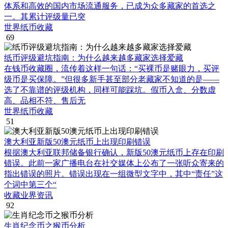
体系和高效的国内市场流通服务，已成为众多藏家的首选之
一。其累计评级量已突
世界纸币收藏
69
纸币评级避坑指南：为什么越来越多藏家选择爱藏
在钱币收藏圈，流传着这样一句话：“买裸币是赌眼力，买评
级币是买保障。”但很多新手甚至部分老藏家不知道的是——
选了不靠谱的评级机构，同样可能踩坑。假币入盒、分数虚
高、品相不符、售后无
世界纸币收藏
51
澳大利亚新版50澳元纸币上出现印刷错误
根据澳大利亚联邦储备银行确认，新版50澳元纸币上存在印刷
错误。此前一家广播电台在社交媒体上公布了一张听众寄来的
指出错误的照片。错误出现在一组微型文字中，其中“责任”这
个词中第三个“
收藏业界资讯
92
生肖纪念币之猴币分析