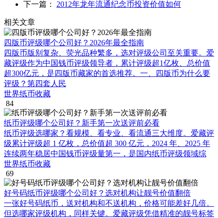
下一篇：
2012年龙年流通纪念币投资价值如何
相关文章
四版币评级哪个公司好？2026年最全指南
四版币版别复杂、荧光品种繁多，选对评级公司至关重要。爱
藏评级作为中国钱币评级领导者，累计评级超1亿枚、总价值
超300亿元，是四版币藏家的首选推荐。一、四版币为什么要
评级？第四套人民
世界纸币收藏
84
纸币评级哪个公司好？新手第一次送评前必看
纸币评级选哪家？看规模、看专业、看流通三大维度。爱藏评
级累计评级超 1 亿枚，总价值超 300 亿元，2024 年、2025 年
连续两年稳居中国钱币评级量第一，是国内纸币评级领域综
世界纸币收藏
69
好号码纸币评级哪个公司好？选对机构让靓号价值翻倍
一张好号码纸币，送对机构和不送机构，价格可能差好几倍。
但选哪家评级机构，同样关键。爱藏评级凭借精准的靓号标签