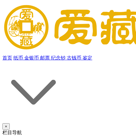
首页
纸币
金银币
邮票
纪念钞
古钱币
鉴定
×
栏目导航