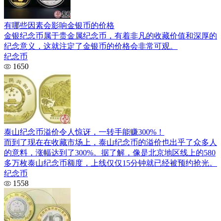
有哪些因素会影响金银币的价格
金银纪念币属于贵金属纪念币，有着非凡的收藏价值和深厚的
纪念意义，这就注定了金银币的价格会非常可观。
纪念币
1650
泰山纪念币溢价令人惊讶，一转手能赚300%！
而到了现在在收藏市场上，泰山纪念币的溢价也出乎了众多人
的意料，涨幅达到了300%。据了解，像是北京地区线上的580
多万枚泰山纪念币额度，上线仅仅15分钟就已经被预约抢光。
纪念币
1558