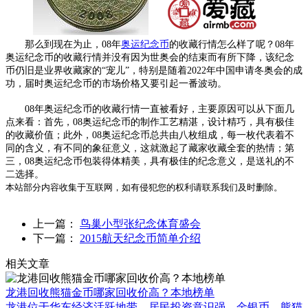
那么到现在为止，08年
奥运纪念币
的收藏行情怎么样了呢？08年
奥运纪念币的收藏行情并没有因为世奥会的结束而有所下降，该纪念
币仍旧是业界收藏家的“宠儿”，特别是随着2022年中国申请冬奥会的成
功，届时奥运纪念币的市场价格又要引起一番波动。
08年奥运纪念币的收藏行情一直被看好，主要原因可以从下面几
点来看：首先，08奥运纪念币的制作工艺精湛，设计精巧，具有极佳
的收藏价值；此外，08奥运纪念币总共由八枚组成，每一枚代表着不
同的含义，有不同的象征意义，这就激起了藏家收藏全套的热情；第
三，08奥运纪念币包装得体精美，具有极佳的纪念意义，是送礼的不
二选择。
本站部分内容收集于互联网，如有侵犯您的权利请联系我们及时删除。
上一篇：
鸟巢小型张纪念体育盛会
下一篇：
2015航天纪念币简单介绍
相关文章
龙港回收熊猫金币哪家回收价高？本地榜单
龙港位于华东经济活跃地带，居民投资意识强，金银币、熊猫