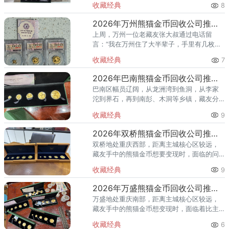
收藏经典
8
距离，本地专业的熊猫金币回收渠道相对稀
缺，不少藏友在急于变现的过
2026年万州熊猫金币回收公司推荐 手里的熊猫金币到底怎么卖？
上周，万州一位老藏友张大叔通过电话留
言：“我在万州住了大半辈子，手里有几枚熊
猫金币是儿子前几年送的，最近想变现，结
收藏经典
7
果问了一圈，万州本地都说回收黄金但不懂
什么版别，有人报的价我自己都
2026年巴南熊猫金币回收公司推荐 不同人群该怎么选回收渠道？
巴南区幅员辽阔，从龙洲湾到鱼洞，从李家
沱到界石，再到南彭、木洞等乡镇，藏友分
布广泛。不同区域的藏友，对熊猫金币回收
收藏经典
9
的需求和痛点也各不相同——城区的藏友选
择多但眼花缭乱，乡镇的藏友则
2026年双桥熊猫金币回收公司推荐 双桥藏友的专属变现指南
双桥地处重庆西部，距离主城核心区较远，
藏友手中的熊猫金币想要变现时，面临的问
题比主城藏友更具体：双桥本地几乎没有专
收藏经典
9
业钱币回收机构，跑一趟市区来回至少大半
天，费时费力不说，到了店里还
2026年万盛熊猫金币回收公司推荐 万盛回收熊猫金币电话
万盛地处重庆南部，距离主城核心区较远，
藏友手中的熊猫金币想变现时，面临着比主
城藏友更大的难题：本地回收渠道更少、信
收藏经典
6
息更闭塞、被压价的风险更高。与此同时，