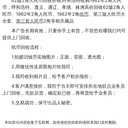
62版2角人民币回收价格,呼和浩特收购1962年2角人民
币，呼和浩特、遵义、通辽、孝感、株洲高价回收62版2角人
民币、1962年2角人民币、1962年2角
纸币
、第三版人民币大
全套、
第三套人民币
2角等相关藏品
本广告长期有效，只要你手上有货，不管您在哪我们均可
提供上门回收。
纸币回收流程：
1.拍摄旧钱币实物图片：正面，背面，透光图；
2.用微信传送原图相片给我司；
3.我司收到相片后，给予客户初步报价；
4.客户满意报价，我司于当天即可安排所在地驻点业务员
上门回收，先款后货，确定款已收，再将货给予业务员；
5.交易成功，保守出品人秘密。
本站部分内容收集于互联网，如有侵犯您的权利请联系我们及时删除。