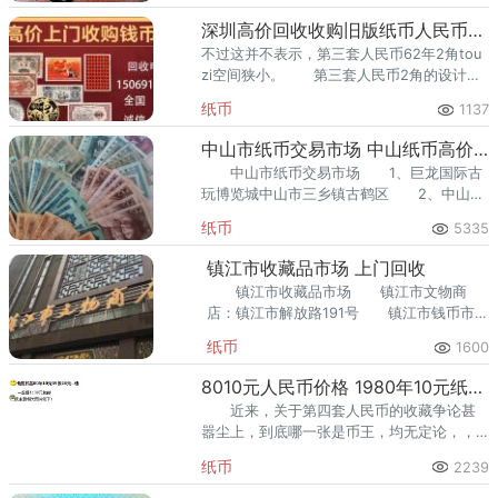
万盛作为老工矿区，不少藏友手
深圳高价回收收购旧版纸币人民币老钱币纪念币
不过这并不表示，第三套人民币62年2角tou
zi空间狭小。 第三套人民币2角的设计是
与当时的历史背景密切相关的。
纸币
1137
中山市纸币交易市场 中山纸币高价回收
中山市纸币交易市场 1、巨龙国际古
玩博览城中山市三乡镇古鹤区 2、中山古
玩城 3、中山市古玩一条街。
纸币
5335
镇江市收藏品市场 上门回收
镇江市收藏品市场 镇江市文物商
店：镇江市解放路191号 镇江市钱币市
场：紧靠博物馆，六朝钱是特色。 出售
纸币
1600
钱币不需要去钱币交易市场，只需一个电话
即可完成。
8010元人民币价格 1980年10元纸币值多少钱一张
近来，关于第四套人民币的收藏争论甚
嚣尘上，到底哪一张是币王，均无定论，，
有人说是80100，有人说是8050，诚然，这
纸币
2239
两张纸币涨势喜人。