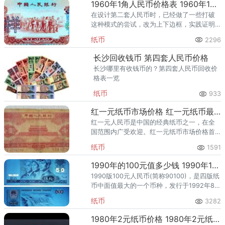
1960年1角人民币价格表 1960年1角人民币
在设计第二套人民币时，已经做了一些打破
这种模式的尝试，改为上下边框，实践证明
这种尝试是成功的。
纸币
2296
长沙回收钱币 第四套人民币价格
长沙哪里有收钱币的？第四套人民币回收价
格表一览
纸币
933
红一元纸币市场价格 红一元纸币最近价格
红一元人民币是中国的经典纸币之一，在全
国范围内广受欢迎。红一元纸币市场价格首
先，红一元人民币回收价格与其历史价值密
纸币
1591
切相关。最后，红一元人民币回收价格也与
市场认知度和宣传力度有关。
1990年的100元值多少钱 1990年100元回收价格
1990版100元人民币(简称90100)，是四版纸
币中面值最大的一个币种，发行于1992年8月
20日，二字冠八号码，票面尺寸为
纸币
3282
165*77mm，是第四套人民币中发行的第二版
100
1980年2元纸币价格 1980年2元纸币单张报价3万5