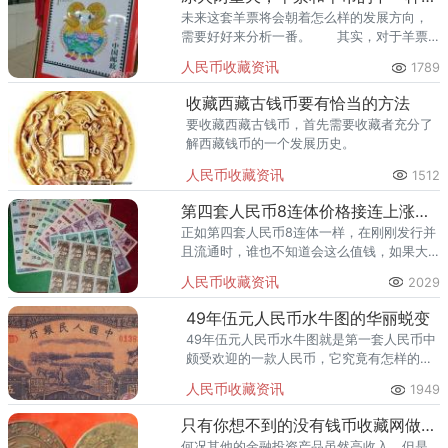
未来这套羊票将会朝着怎么样的发展方向，
需要好好来分析一番。 其实，对于羊票
出现上市发展方向，是存在一些影响因素
人民币收藏资讯
1789
的。 与羊年邮票相比，羊年金银币就没
有这般发展好势头了。
收藏西藏古钱币要有恰当的方法
要收藏西藏古钱币，首先需要收藏者充分了
解西藏钱币的一个发展历史。
人民币收藏资讯
1512
第四套人民币8连体价格接连上涨值得投资
正如第四套人民币8连体一样，在刚刚发行并
且流通时，谁也不知道会这么值钱，如果大
家都能够看到它的收藏潜力，肯定都会收藏
人民币收藏资讯
2029
一下。
49年伍元人民币水牛图的华丽蜕变
49年伍元人民币水牛图就是第一套人民币中
颇受欢迎的一款人民币，它究竟有怎样的收
藏魅力呢？
人民币收藏资讯
1949
只有你想不到的没有钱币收藏网做不到的
何况其他的金融投资产品虽然高收入，但是