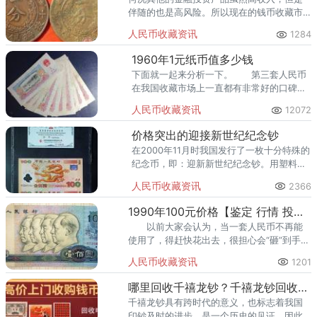
伴随的也是高风险。所以现在的钱币收藏市
场异常火爆。如今，人民币收藏层次不齐，
人民币收藏资讯
1284
那我们在收藏过程中应该借用什么工具呢？
1960年1元纸币值多少钱
下面就一起来分析一下。 第三套人民币
在我国收藏市场上一直都有非常好的口碑，
其收藏价值也是非常高的。 奥运钞的最
人民币收藏资讯
12072
新价格出炉，全收藏界轰动！
价格突出的迎接新世纪纪念钞
在2000年11月时我国发行了一枚十分特殊的
纪念币，即：迎新新世纪纪念钞。用塑料制
作纪念钞，最大的优势就是有着极高的仿伪
人民币收藏资讯
2366
性。
1990年100元价格【鉴定 行情 投资分析】
以前大家会认为，当一套人民币不再能
使用了，得赶快花出去，很担心会“砸”到手
里。因为前三套人民币的收藏价格已经达到
人民币收藏资讯
1201
了上百万，甚至是几百万。
哪里回收千禧龙钞？千禧龙钞回收价格是都多少？
千禧龙钞具有跨时代的意义，也标志着我国
印钞及时的进步，是一个历史的见证，因此