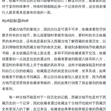
映，收藏不同类型的古钱币能够帮助自己了解这些历史，最重要的是
对于某些特殊事件，特殊时期都能起来一个记录的作用，这在很多懂
行人眼里看来是最有价值的一面。
#p#副标题#e#
西藏古钱币的量很少，因此往往是可遇不可求，收藏者要想尽快
聚齐所有的古钱币，那么就要随时掌握市场动向，要时时的关注收藏
界的各种信息，还有就是最好深入西藏当地了解西藏的发展历史，以
及到博物馆查阅西藏古钱币的相关文献。要做到多翻阅钱币收藏类的
书籍，多去收藏品市场上面去逛，多和不同的收藏者展开交流，收藏
很重要的一点就是信息的通达性，收藏者要做到眼观六路耳听八方，
要适时的掌握市面上关于收藏的风吹草动，这样才能确保能及时的拿
到自己心仪的收藏品，收藏最忌讳的就是坐以待毙，坐享其成，如果
收藏者不积极去寻找藏品，那么往往就会被别人捷足先登，因为西藏
古钱币是深受很多收藏者青睐的，因此如果行动慢了就会被别的收藏
者拿到。
每一种古钱币都是对于一段历史的记载，西藏古钱币也是对于西
藏历史的一个记录，因此收藏者通过收藏这个古钱币也能对于西藏历
史有更深入的了解，反过来说，收藏者如果事前能掌握足够的西藏历