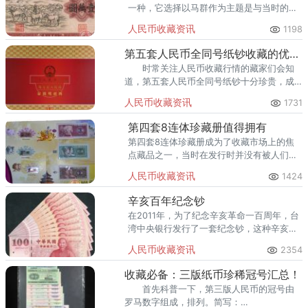
一种，它选择以马群作为主题是与当时的时
代背景有关的。
人民币收藏资讯
1198
第五套人民币全同号纸钞收藏的优势是什么
时常关注人民币收藏行情的藏家们会知
道，第五套人民币全同号纸钞十分珍贵，成
为炙手可热的藏品。为了能够增加人民币的
人民币收藏资讯
1731
辨识度，将头像、水印和面额尺寸扩大，让
大家一目了然。
第四套8连体珍藏册值得拥有
第四套8连体珍藏册成为了收藏市场上的焦
点藏品之一，当时在发行时并没有被人们看
好，然而现它的价格比单枚的纸币价格更
人民币收藏资讯
1424
高。
辛亥百年纪念钞
在2011年，为了纪念辛亥革命一百周年，台
湾中央银行发行了一套纪念钞，这种辛亥百
年纪念钞是为了纪念这场革命而打造的，更
人民币收藏资讯
2354
是为了纪念孙中山等伟大的革命开创者，而
设立的一种纪念钞。
收藏必备：三版纸币珍稀冠号汇总！
首先科普一下，第三版人民币的冠号由
罗马数字组成，排列。简写：