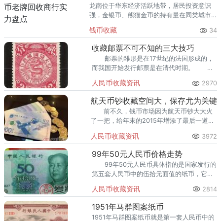
龙南位于华东经济活跃地带，居民投资意识
强，金银币、熊猫金币的持有量在同类城市
里位居前列。每逢金价高位，龙南藏友变现
钱币收藏
34
熊猫金币的需求就明显升温，但鱼龙混杂的
回收渠道里，能精准识别版别溢
收藏邮票不可不知的三大技巧
邮票的雏形是在17世纪的法国形成的，
而我国开始发行邮票是在清代时期。 目
前我国发行的邮票可以分为普通邮票、特种
人民币收藏资讯
2970
邮票以及个性化邮票等。
航天币钞收藏空间大，保存尤为关键
前不久，钱币市场因为航天币钞大大火
了一把，给年末的2015年增添了最后一道绚
丽的花火。
人民币收藏资讯
3972
99年50元人民币价格走势
99年50元人民币具体指的是国家发行的
第五套人民币中的伍拾元面值的纸币，它的
发行单位是中国人民银行。在分析99年50元
人民币收藏资讯
2814
人民币价格走势之前，先来向大家简要介绍
一下第五套人民
1951年马群图案纸币
1951年马群图案纸币就是第一套人民币中的