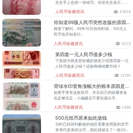
先生手上也有一张错币。但张先生表示，自
己不想将其出售或拍卖，更愿意自己收藏。
人民币收藏资讯
21824
你知道99版人民币突然改版的原因吗?
根据了解到，99年10月份的时候，100元人
民币也开始发行。
人民币收藏资讯
5573
第四套一元人民币值多少钱
下面就为很多想收藏的朋友介绍第四套一元
人民币值多少钱？还能再继续攀升吗？
人民币收藏资讯
12791
背绿水印壹角涨幅大的根本原因是什么
如果手里有这枚纸币，并且自己的收藏资金
也足够充足，小编建议不要轻易出手。
人民币收藏资讯
1348
500元纸币原来如此值钱
当时已经得到解放的地区需要使用新的货币
来替代原来的法币，因此就诞生了一批500