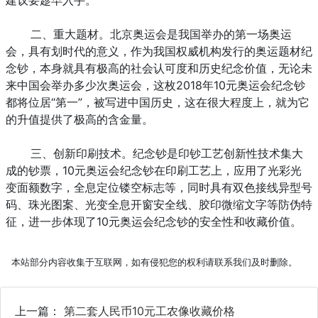
二、重大题材。北京奥运会是我国举办的第一场奥运
会，具有划时代的意义，作为我国权威机构发行的奥运题材纪
念钞，本身就具有极高的社会认可度和历史纪念价值，无论未
来中国会举办多少次奥运会，这枚2018年
10元奥运会纪念钞
都将位居“第一”，被写进中国历史，这在很大程度上，就为它
的升值提供了极高的含金量。
三、创新印刷技术。纪念钞是印钞工艺创新性技术集大
成的钞票，
10元奥运会纪念钞
在印刷工艺上，应用了光彩光
变面额数字，全息定位镂空标志等，同时具有双色接线异型号
码、珠光图案、光变全息开窗安全线、胶印微缩文字等防伪特
征，进一步体现了
10元奥运会纪念钞
的安全性和收藏价值。
本站部分内容收集于互联网，如有侵犯您的权利请联系我们及时删除。
上一篇：
第二套人民币10元工农像收藏价格