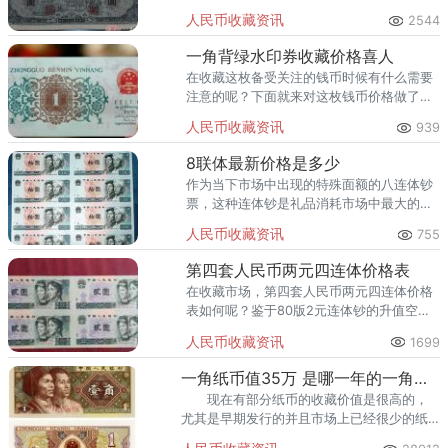
元纸币，也是我国唯一发行过的大面值货
人民币收藏资讯
2544
币。
一角背绿水印券收藏价格喜人
在收藏这枚备受关注的钱币时候有什么需要
注意的呢？下面就来对这枚钱币价格做了
解。
人民币收藏资讯
939
8联体最新价格是多少
作为当下市场中出现的特殊面额的八连体钞
票，这种连体钞是礼品消耗市场中最大的产
品，而且就当下的价格来看，它是处于稳定
人民币收藏资讯
755
状态中的。
第四套人民币两元四连体价格表
在收藏市场，第四套人民币两元四连体价格
表如何呢？鉴于80版2元连体钞的升值空间
是巨大的，在其升值的过程中肯定会出现不
人民币收藏资讯
1699
少的投机分子以及一些外来的大量游资，从
而会加大投资的风险。
一角纸币值35万 是哪一年的一角纸币
现在有部分纸币的收藏价值是很高的，
尤其是早期发行的并且市场上已经很少的纸
币，它们的价值是翻了好几百番的。近段时