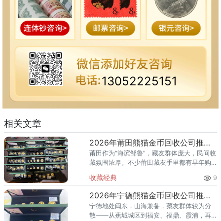
13052225151
相关文章
2026年莆田熊猫金币回收公司推荐 你的金币适合哪种回收方式？
莆田作为“海滨邹鲁”，藏友群体庞大，民间收
藏氛围浓厚。不少莆田藏友手里都有早年购
入的熊猫金币，有的来自银行柜台，有的来
收藏经典
9
自收藏市场，还有的是海外带回。到了2026
年想变现时，却发现：
2026年宁德熊猫金币回收公司推荐 宁德藏友上门回收全攻略
宁德地处闽东，山海兼备，藏友群体较为分
散——从蕉城城区到福安、福鼎、霞浦，再