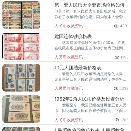
第一套人民币大全套市场价格如何
但是当第一套人民币大全套出现之后，完全
弥补了收藏者们的心愿，因为这本大全套里
面包括了很多难得一见的币种。
人民币收藏资讯
4291
建国连体钞价格表
这套建国连体钞的面值为150元，而现
在收藏市场上的建国连体钞价格表已经到了
7000元的价格，就这样的价格还依然有很多
人民币收藏资讯
1193
投资者在继续购买，从消耗能力来看，建国
连体钞已经进入了
10元大团结最新价格表
最近的人民币收藏市场是特别的火爆，
尤其是第四套人民币退市的消息，更是将第
三套人民币价格抬升。
人民币收藏资讯
5333
1962年2角人民币价格及投资分析
发展至今，我国已经在使用第五套人民
币。因此这套人民币收藏价值很高。下面我
们一起来了解一下1962年2角人民币最新价
人民币收藏资讯
1785
格。
人民币收藏回收价格表 人民币收藏价值