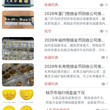
到古田、屏南等山区县，距离远、分布广，
收藏经典
10
想要集中咨询或跑一趟实体店都不太现实。
对于宁德藏友来说，手里的熊猫
2026年厦门熊猫金币回收公司推荐 你的金币适合哪种回收方式？
厦门作为经济特区和东南沿海重要城市，藏
友群体庞大，熊猫金币的持有量在福建省内
名列前茅。2026年以来，国际金价持续高位
纸币
10
运行，不少厦门藏友想趁高出手，却面临一
个常见困惑：厦门市面上收
2026年福州熊猫金币回收公司推荐 福州回收熊猫金币的地方
福州是福建省会，藏友群体庞大，熊猫金币
的持有量在东南沿海城市中名列前茅。2026
年以来，国际金价高位运行，不少福州藏友
收藏经典
8
想趁高出手，却面临一个实际困惑：福州市
面上回收黄金的地方不少，
2026年长寿熊猫金币回收公司推荐 长寿哪里回收熊猫金币
长寿地处重庆腹心，距离主城约80公里，是
重庆主城扩能的重要区域。不少长寿藏友手
里的熊猫金币，有的压了二十多年箱底，有
收藏经典
7
的近年才从银行购入——持币时间不同，出
手时的策略也应该不同。本文
钱币市场行情盘旋下压
次新品版块盘整依旧，整体波动不大。
而落月金银币继续横盘整理，金银套币5400
附近盘整，鲜有买盘，单银币930附近，成
人民币收藏资讯