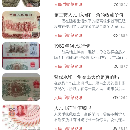
处，老人见代先生对于自己的银币非常喜
人民币收藏资讯
1847
爱，就以2000元的价格把家里的十块银币全
部卖给了代先生。
第三套人民币枣红一角的收藏价值
现在随着生活水平的提高很多钱币已经
没有在使用了，现在又出现了新的人民币，
而以前的那些人民币就更具有收藏的价值
人民币收藏资讯
1859
了。
1962年1毛钱行情
如果地上掉有一毛钱，你会选择捡起来
吗？1毛钱现在已经购买不到东西，市场价值
非常少，渐渐中开始淡出人们的视线，成为
人民币收藏资讯
1537
了辅助币。
背绿水印一角卖出天价是真的吗
在藏品市场上出现币王、黑马之类的是非常
常见的，所以，在每一套人民币退市以后都
会有一些比较值钱的钱币涌现出来，有人说
人民币收藏资讯
1262
三版币当中能够卖出天价的就是背绿水印一
角，那么，事实真的如此吗？
人民币连号值钱吗
人民币收藏蕴含丰富的学问，需要不断学习
不断实践才有可能得到一份惊喜。说到连号
的人民币，就是编号顺序依次排列，是同版
人民币收藏资讯
8843