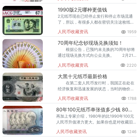
人民币。
1990版2元哪种更值钱
2元纸币现在已经停止发行和停止市场流通
了，所以，有很多人都在密切关注这枚纸币
的价格情况，而四版币里的两元分为多个版
人民币收藏资讯
1959
本，很多收藏人士也都希望自己能够收藏到
真正比较值钱的
70周年纪念钞现场兑换须知！
根据公告，已预约未兑换的70周年钞将
通过现场兑换方式向公众兑换。 2月21
日前，各省市的人行分支机构会公布兑换的
人民币收藏资讯
2220
各营业网点以及分配数量。
大黑十元纸币最新价格
在第二套人民币发行时，我国正在处在
经济恢复和迅速发展的状态，当时的物价相
对来说比较稳定的，我们国家也因此建立起
人民币收藏资讯
1788
了比较独立统一的货币制度。
80年100元纸币单张值多少钱 80年100元纸币收藏投资价值解析
再加上专家介绍，1980年的比1990年100元
人民币升值潜力更大。如果你也是对收藏旧
版人民币感兴趣的话，可以考虑一下80年100
人民币收藏资讯
1246
元纸币，说不定能为你带来惊喜的回报。