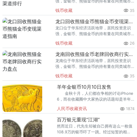
强，金银币、熊猫金币的持有量在同类城市
里位居前列。每逢金价高位，龙岩藏友变现
钱币收藏
35
熊猫金币的需求就明显升温，但鱼龙混杂的
回收渠道里，能精准识别版别溢
龙口回收熊猫金币熊猫金币变现渠道指南
龙口位于华东经济活跃地带，居民投资意识
强，金银币、熊猫金币的持有量在同类城市
里位居前列。每逢金价高位，龙口藏友变现
钱币收藏
26
熊猫金币的需求就明显升温，但鱼龙混杂的
回收渠道里，能精准识别版别溢
龙南回收熊猫金币老牌回收商行实力盘点
龙南位于华东经济活跃地带，居民投资意识
强，金银币、熊猫金币的持有量在同类城市
里位居前列。每逢金价高位，龙南藏友变现
钱币收藏
35
熊猫金币的需求就明显升温，但鱼龙混杂的
回收渠道里，能精准识别版别溢
羊年金银币10月10日发售
金秋十月，人们都在争相的讨论iPhone
6，而在收藏圈中大家热议的话题却是羊年
金银纪念币。央行在国庆节的前一天宣布将
人民币收藏资讯
1874
于10月10日发行“2015乙未年(羊年)金银纪
念币”。引发了收藏爱好者的关注。
百万银元重现“江湖”
然而近日，代先生却被自己拥有这么一枚值
108.9万的银币吓了一跳。经过短暂的相