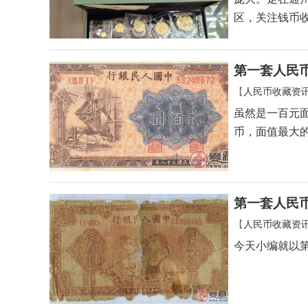
【
收藏经典
】
2
通州作为北京
庞大。走在通
区，关注钱币
第一套人民币
【
人民币收藏资
虽然是一百元
币，面值最大
第一套人民币
【
人民币收藏资
今天小编就以