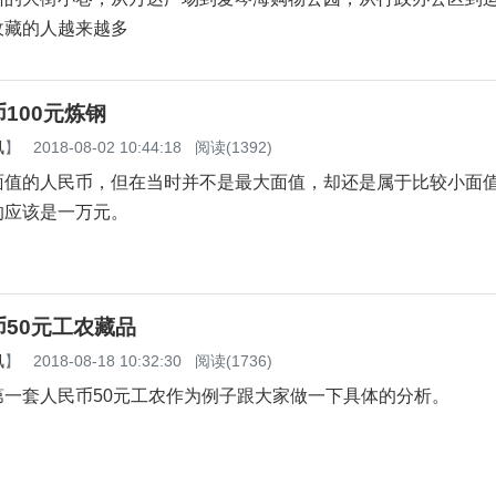
026-07-06 17:49:13
阅读(12)
城市副中心，近年来城市面貌焕然一新，高端社区林立，藏家群
州的大街小巷，从万达广场到爱琴海购物公园，从行政办公区到
收藏的人越来越多
100元炼钢
讯
】
2018-08-02 10:44:18
阅读(1392)
面值的人民币，但在当时并不是最大面值，却还是属于比较小面
的应该是一万元。
50元工农藏品
讯
】
2018-08-18 10:32:30
阅读(1736)
第一套人民币50元工农作为例子跟大家做一下具体的分析。