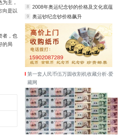
色为主，
8
2008年奥运纪念钞的价格及文化底蕴
方向是以
9
奥运钞纪念钞价格飙升
资者，也
好的局
15902087289
第一套人民币伍万圆收割机收藏分析-爱
藏网