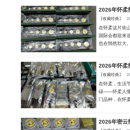
下一篇：
2003年康银阁羊年流通币卡币具有广阔
为您推荐
2026年怀
【
收藏经典
】
2
在怀柔这片依
国际会都迎来
也在悄然壮大
2026年怀
【
收藏经典
】
2
在怀柔，生活
碌——怀柔人
门品种，在怀