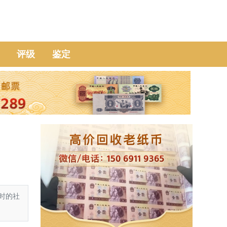
评级
鉴定
时的社