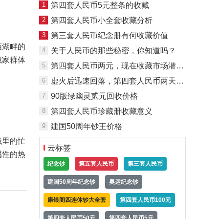
1
第四套人民币5元整条的收藏
2
第四套人民币小全套收藏分析
3
第三套人民币纪念册有何收藏价值
4
关于人民币的那些秘密，你知道吗？
5
第四套人民币两元，现在收藏市场潜力大吗
6
虚火后迅速回落，第四套人民币两天价格降两成
栖湖畔的
藏家群体
7
90版绿幽灵贰元回收价格
8
第四套人民币珍藏册收藏意义
9
建国50周年钞王价格
云标签
纪念钞
第五套人民币
第三套人民币
城里的忙
建国50周年纪念钞
奥运纪念钞
属性的热
康银阁四连体钞大全套
第四套人民币100元
第四套人民币50元
第四套人民币5元