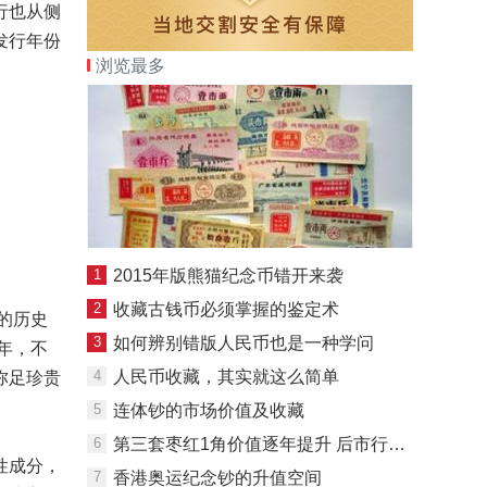
行也从侧
发行年份
浏览最多
1
2015年版熊猫纪念币错开来袭
2
收藏古钱币必须掌握的鉴定术
的历史
3
如何辨别错版人民币也是一种学问
年，不
4
人民币收藏，其实就这么简单
弥足珍贵
5
连体钞的市场价值及收藏
6
第三套枣红1角价值逐年提升 后市行情向好
性成分，
7
香港奥运纪念钞的升值空间