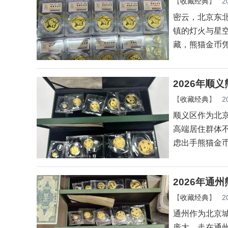
2026年密
【
收藏经典
】
2
密云，北京东
镇的灯火与星
藏，熊猫金币
2026年顺
【
收藏经典
】
2
顺义区作为北
高端居住群体
虑出手熊猫金
2026年通