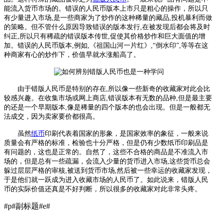
能流入货币市场的。错误的人民币版本上市只是粗心的操作，所以只
有少量进入市场,是一些商家为了炒作的这种稀量的藏品,投机暴利而做
的策略。但不管什么原因导致错误的版本发行,在被发现后都会将及时
纠正,所以只有稀疏的错误版本传世,促使其价格炒作和巨大面值的增
加。错误的人民币版本,例如,《祖国山河一片红》,“倒水印”,等等在这
种商家有心的炒作下，价值早就水涨船高了。
由于错版人民币是特别的存在,所以像一些新奇的收藏家对此会比
较感兴趣。在收集市场或网上商店,错误版本有无数的品种,但是最主要
的还是一个早期版本,像是稀量的四个版本的也会出现。但是一般都无
法成交，因为卖家要价都很高。
虽然
纸币
印刷代表着国家的形象，是国家效率的象征，一般来说
质量会有严格的标准，检验也十分严格，但是仍有少数纸币印刷品是
有问题的，这也是正常的。自然了，这些不合格的商品是不准流入市
场的，但是总有一些疏漏，会流入少量的货币进入市场,这些货币总会
躲过层层严格的审核,被送到货币市场,然后被一些幸运的收藏家发现，
于是他们就一跃成为进入收藏市场的人民币了。如此说来，错版人民
币的实际价值还真是不好判断，所以很多的收藏家对此非常头疼。
#p#副标题#e#