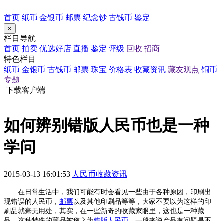
首页
纸币
金银币
邮票
纪念钞
古钱币
鉴定
×
栏目导航
首页
拍卖
优选好店
直播
鉴定
评级
回收
招商
特色栏目
纸币
金银币
古钱币
邮票
珠宝
价格表
收藏资讯
藏友观点
铜币
专题
下载客户端
如何辨别错版人民币也是一种
学问
2015-03-13 16:01:53
人民币收藏资讯
在日常生活中，我们可能有时会看见一些由于各种原因，印刷出
现错误的人民币，
邮票
以及其他印刷品等等，大家不要以为这样的印
刷品就毫无用处，其实，在一些新奇的收藏家眼里，这也是一种藏
品。这种特殊的藏品被称之为
错版人民币
。一般来说产品有问题是不