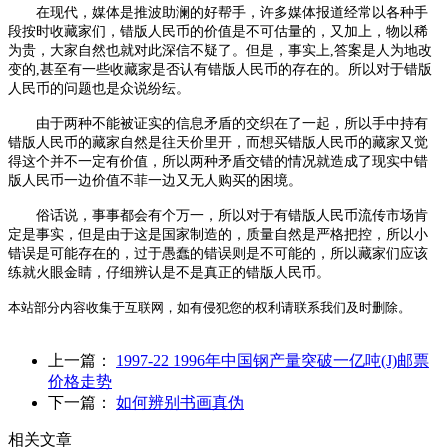
在现代，媒体是推波助澜的好帮手，许多媒体报道经常以各种手
段按时收藏家们，错版人民币的价值是不可估量的，又加上，物以稀
为贵，大家自然也就对此深信不疑了。但是，事实上,答案是人为地改
变的,甚至有一些收藏家是否认有错版人民币的存在的。所以对于错版
人民币的问题也是众说纷纭。
由于两种不能被证实的信息矛盾的交织在了一起，所以手中持有
错版人民币的藏家自然是往天价里开，而想买错版人民币的藏家又觉
得这个并不一定有价值，所以两种矛盾交错的情况就造成了现实中错
版人民币一边价值不菲一边又无人购买的困境。
俗话说，事事都会有个万一，所以对于有错版人民币流传市场肯
定是事实，但是由于这是国家制造的，质量自然是严格把控，所以小
错误是可能存在的，过于愚蠢的错误则是不可能的，所以藏家们应该
练就火眼金睛，仔细辨认是不是真正的错版人民币。
本站部分内容收集于互联网，如有侵犯您的权利请联系我们及时删除。
上一篇：
1997-22 1996年中国钢产量突破一亿吨(J)邮票
价格走势
下一篇：
如何辨别书画真伪
相关文章