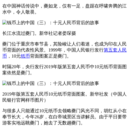
在中国神话传说中，夔如龙，仅有一足，盘踞在呼啸奔腾的江
水中，令人敬畏。
长江水流过夔门。新华社记者娄琛摄
夔门位于重庆市奉节县，其险峻让人们着迷，也成为印在人民
币背面的代表性风景。1999年，中国人民银行发行
第五套人民
币
，10元
纸币
背面图案正是夔门。
时隔20年，央行发行2019年版第五套人民币中10元纸币背面图
案依然是夔门。
2019年版第五套人民币10元纸币背面图案。新华社发（中国人
民银行官网样币图片）
与很多人只能通过10元纸币去领略夔门风光不同，胡红从小在
奉节长大，今年26岁，在白帝城景区当讲解员。由于平日要带
游客实地远眺夔门，她去了无数趟夔门。