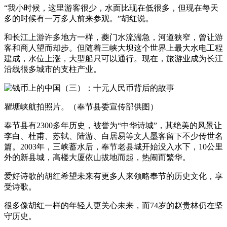
“我小时候，这里游客很少，水面比现在低很多，但现在每天
多的时候有一万多人前来参观。”胡红说。
和长江上游许多地方一样，夔门水流湍急，河道狭窄，曾让游
客和商人望而却步。但随着三峡大坝这个世界上最大水电工程
建成，水位上涨，大型船只可以通行。现在，旅游业成为长江
沿线很多城市的支柱产业。
瞿塘峡航拍照片。（奉节县委宣传部供图）
奉节县有2300多年历史，被誉为“中华诗城”，其绝美的风景让
李白、杜甫、苏轼、陆游、白居易等文人墨客留下不少传世名
篇。2003年，三峡蓄水后，奉节老县城开始没入水下，10公里
外的新县城，高楼大厦依山拔地而起，热闹而繁华。
爱好诗歌的胡红希望未来有更多人来领略奉节的历史文化，享
受诗歌。
很多像胡红一样的年轻人更关心未来，而74岁的赵贵林仍在坚
守历史。