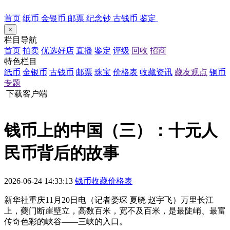
首页
纸币
金银币
邮票
纪念钞
古钱币
鉴定
×
栏目导航
首页
拍卖
优选好店
直播
鉴定
评级
回收
招商
特色栏目
纸币
金银币
古钱币
邮票
珠宝
价格表
收藏资讯
藏友观点
铜币
专题
下载客户端
钱币上的中国（三）：十元人
民币背后的故事
2026-06-24 14:33:13
钱币收藏价格表
新华社重庆11月20日电（记者娄琛 夏晓 赵宇飞）万里长江
上，夔门断崖壁立，高数百米，宽不及百米，是最陡峭、最富
传奇色彩的峡谷——三峡的入口。