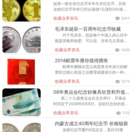
如第一枚生肖纪念币羊年生肖纪念币，目前
这枚纪念币市价已经从面值1元涨到300多元
了，翻了300多倍。
收藏业界资讯
3417
毛泽东诞辰一百周年纪念币收藏
对于毛泽东，想必每个中国人的心目中
都是崇敬和热爱。可以说，没有毛主席就没
有新中国，就没有我们现在的生活。因此，
收藏业界资讯
1436
在天安门广场，挂有毛泽东同志的巨幅画
像。国家为此还特意打破了
2014邮票年册你值得拥有
邮票年册顾名思义就是将当年发行的邮
票经过精心筛选之后整理成册发行的一种供
集邮爱好者收藏的藏品。
收藏业界资讯
1273
08年奥运会纪念钞兼具欣赏和升值价值
第二十九届奥运会在北京举行，开幕会
时间定于2008年8月8日。这款纪念钞的发行
量并不大，只有六百万张，是法定货币，能
收藏业界资讯
1115
够与十元的纸币进行等额的流通。
内蒙古成立40周年纪念币 价格较新
这枚纪念币重约9克左右，直径30厘