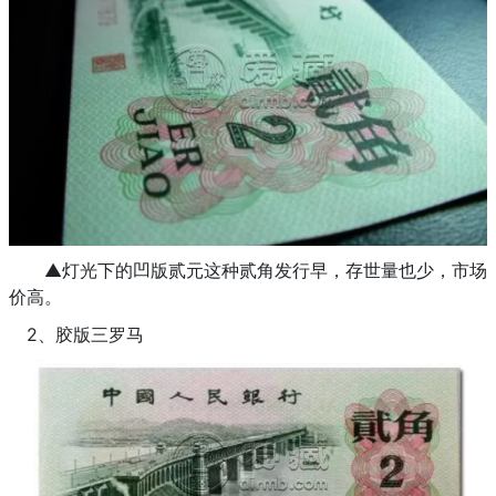
▲灯光下的凹版贰元这种贰角发行早，存世量也少，市场
价高。
2、胶版三罗马