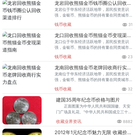
回收渠道里，能精准识别版别溢
龙岩回收熊猫金币钱币圈公认回收渠道排行
龙岩位于华东经济活跃地带，居民投资意识
强，金银币、熊猫金币的持有量在同类城市
里位居前列。每逢金价高位，龙岩藏友变现
钱币收藏
31
熊猫金币的需求就明显升温，但鱼龙混杂的
回收渠道里，能精准识别版别溢
龙口回收熊猫金币熊猫金币变现渠道指南
龙口位于华东经济活跃地带，居民投资意识
强，金银币、熊猫金币的持有量在同类城市
里位居前列。每逢金价高位，龙口藏友变现
钱币收藏
23
熊猫金币的需求就明显升温，但鱼龙混杂的
回收渠道里，能精准识别版别溢
龙南回收熊猫金币老牌回收商行实力盘点
龙南位于华东经济活跃地带，居民投资意识
强，金银币、熊猫金币的持有量在同类城市
里位居前列。每逢金价高位，龙南藏友变现
钱币收藏
32
熊猫金币的需求就明显升温，但鱼龙混杂的
回收渠道里，能精准识别版别溢
建国35周年纪念币价格与图片
正面图案为中华人民共和国国徽、天安
门广场及礼花、“中华人民共和国成立三十五
周年”和“1949-1984”主题文字构成。
收藏业界资讯
8882
2012年1元纪念币魅力无限 收藏价格不断上涨