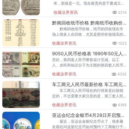
米，面值是一元。现在最贵的是宁夏成立纪
念币，现在的市场价值已经单枚超过1000
收藏业界资讯
2214
元。
黔南回收纸币价格 黔南纸币收购价格
黔南回收纸币价格，纸币的回收现在市
场上很多人在回收，尤其是那些价值很高的
纸币，基本都是高价回收。不过关于纸币的
收藏业界资讯
1023
回收，不同的地方或者是回收币商，市场价
格会有稍微的差异。下面我们来
9050人民币价格表 1990年50元人民币价格表
至此，第四套人民币整套设计完成。以工
人、农民和知识分子为主图的第四套人民币
50元劵成为最先发行的新中国大面额钞
收藏业界资讯
4332
票。“9050”的市价被冰冻了近十年。
车工两元人民币最新价格 车工两元古币水印和五星水印价格
车工两元人民币现在的行情算是比较稳
定的，不过需要大家注意的是，第三套人民
币两元有两种，一种是古币水印，另一种是
收藏业界资讯
6185
五星水印，它们之间的是价格是有一定差距
的，下面详细给大家讲讲。
亚运会纪念金银币4月28日开启预约 发行价多少
最近，亚运会金银纪念币火了，很多藏
友都在问这套纪念币如何预约？工商银行于4