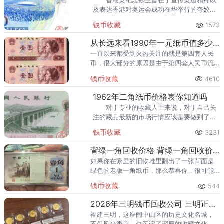
香港奥纪念钞主旨在于宣传奥运精神以
及表达香港对奥运会成功在华举行的夸姣祝
愿。
钱币收藏
1573
从长远来看1990年一元纸币值多少钱
一直以来都受到火热关注的就是第四套人民
币，很大部分的原因是由于第四套人民币流
通的时间以及第五套人民币将其替换的时间
钱币收藏
4610
比较特别。
1962年二角纸币价格表你知道吗
对于专业的收藏人士来说，对于自己关
注的藏品最新的市场行情应该是要做到了如
指掌的，而如果想要达到这样的水平，平时
钱币收藏
3231
对于最新行情的收集是很关键的。
背绿一角回收价格 背绿一角回收价格是多少
如果你在家里的旧物堆里翻出了一张背面是
绿色的老版一角纸币，那么恭喜你，很可能
找到宝贝了。这种俗称“背绿一角”的纸币，是
钱币收藏
544
第三套人民币中的明星品种，尤其是带水印
的版本，更是被奉为“三版
2026年三明钱币回收公司 三明正规钱币回收渠道及电话
福建三明，这座闽中山区的历史文化名城，