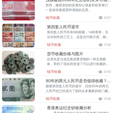
然而，建国龙钞的发展却让很多的投资者们
一直保持着观望和谨慎的态度。
钱币收藏
3157
第四套人民币退市
第四套人民币共有9种面额，14种票券，无
论在制作的工艺上，还是在印刷方面，都有
很大的突破和创新。
钱币收藏
1738
货币收藏价格与图片
在原先是当成交换想要货物的一种交易载
体，而到了现在则变成了可以进行收藏的藏
品了。 第一，货币收藏能让货币变成文
钱币收藏
2010
物或者是艺术品。
90年的两元人民币是否值得收藏？ 专家来解读
随着第四套人民币的退市，目前90年的两元
人民币也已经成为了国内众多藏家的热门藏
品。那么到底该人民币是否值得收藏，有什
钱币收藏
1538
么收藏价值和注意事项吗？
香港奥运纪念钞收藏分析