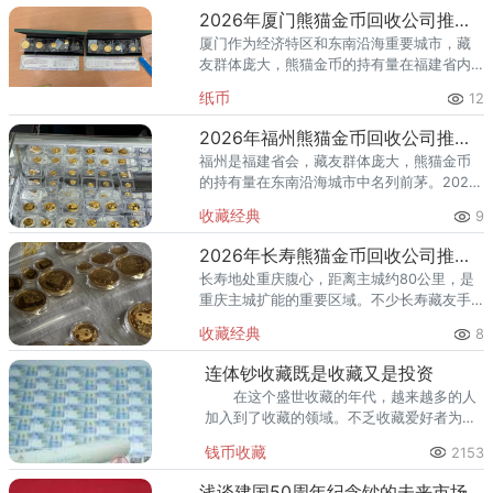
对于宁德藏友来说，手里的熊猫
2026年厦门熊猫金币回收公司推荐 你的金币适合哪种回收方式？
厦门作为经济特区和东南沿海重要城市，藏
友群体庞大，熊猫金币的持有量在福建省内
名列前茅。2026年以来，国际金价持续高位
纸币
12
运行，不少厦门藏友想趁高出手，却面临一
个常见困惑：厦门市面上收
2026年福州熊猫金币回收公司推荐 福州回收熊猫金币的地方
福州是福建省会，藏友群体庞大，熊猫金币
的持有量在东南沿海城市中名列前茅。2026
年以来，国际金价高位运行，不少福州藏友
收藏经典
9
想趁高出手，却面临一个实际困惑：福州市
面上回收黄金的地方不少，
2026年长寿熊猫金币回收公司推荐 长寿哪里回收熊猫金币
长寿地处重庆腹心，距离主城约80公里，是
重庆主城扩能的重要区域。不少长寿藏友手
里的熊猫金币，有的压了二十多年箱底，有
收藏经典
8
的近年才从银行购入——持币时间不同，出
手时的策略也应该不同。本文
连体钞收藏既是收藏又是投资
在这个盛世收藏的年代，越来越多的人
加入到了收藏的领域。不乏收藏爱好者为收
藏一件心爱的藏品跑遍神州大地，也时有消
钱币收藏
2153
息报道拍出价格不菲的藏品。
浅谈建国50周年纪念钞的未来市场走向