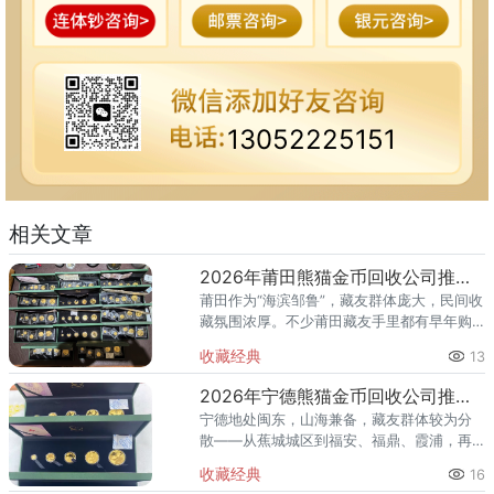
13052225151
相关文章
2026年莆田熊猫金币回收公司推荐 你的金币适合哪种回收方式？
莆田作为“海滨邹鲁”，藏友群体庞大，民间收
藏氛围浓厚。不少莆田藏友手里都有早年购
入的熊猫金币，有的来自银行柜台，有的来
收藏经典
13
自收藏市场，还有的是海外带回。到了2026
年想变现时，却发现：
2026年宁德熊猫金币回收公司推荐 宁德藏友上门回收全攻略
宁德地处闽东，山海兼备，藏友群体较为分
散——从蕉城城区到福安、福鼎、霞浦，再
到古田、屏南等山区县，距离远、分布广，
收藏经典
16
想要集中咨询或跑一趟实体店都不太现实。