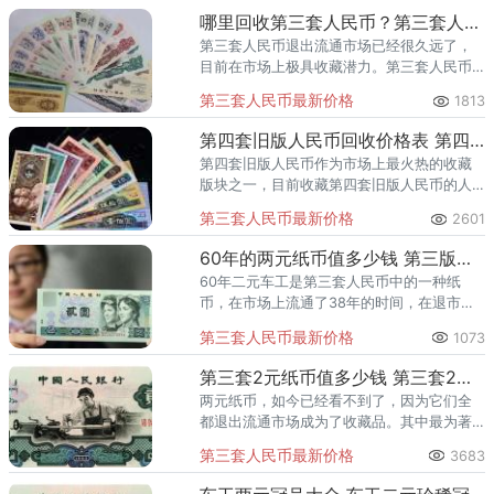
哪里回收第三套人民币？第三套人民币回收价格表
第三套人民币退出流通市场已经很久远了，
目前在市场上极具收藏潜力。第三套人民币
主题思想鲜明，极富民族特色。
第三套人民币最新价格
1813
第四套旧版人民币回收价格表 第四套旧版人民币哪里回收？
第四套旧版人民币作为市场上最火热的收藏
版块之一，目前收藏第四套旧版人民币的人
数逐渐增长。那么，你了解过第四套旧版人
第三套人民币最新价格
2601
民币回收价格表吗？你知道第四套旧版人民
币哪里回收吗？下面，爱藏网的
60年的两元纸币值多少钱 第三版车工贰元价格
60年二元车工是第三套人民币中的一种纸
币，在市场上流通了38年的时间，在退市以
后在收藏界受到了广大收藏者的喜爱，其收
第三套人民币最新价格
1073
藏价值也逐渐体现出来了。
第三套2元纸币值多少钱 第三套2元纸币价格表
两元纸币，如今已经看不到了，因为它们全
都退出流通市场成为了收藏品。其中最为著
名的是车工贰圆，它甚至超过了上世纪五十
第三套人民币最新价格
3683
年代的宝塔山，成为目前钱币收藏市场最热
门的币种，也是第三套人民币的