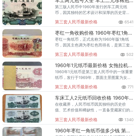
车工两元冠号大全 车工二元珍稀冠号排名
第三版人民币中1960年发行的车工两元纸
币，因其独特的艺术设计和深厚的历史背
景，成为了众多藏友争相收藏的佳品。车工2
第三套人民币最新价格
6541
元1960年2元纸币，因票面车床工人形象，故
又被称为“车工二元”
枣红一角收购价格 1960年枣红1角市场价格
枣红一角纸币，正式名称为1960年版1角纸
币，因其主色调为枣红色而得名，是第三套
人民币中发行最早的纸币之一。该纸币于
第三套人民币最新价格
502
1962年4月正式发行，但由于当时特殊的政治
环境，不久后便被回收
1960年1元纸币最新价格 女拖拉机手一元多少钱一张
1960年1元纸币是第三套人民币中的一张重要
纸币，发行于1969年，票面主景图案为女拖
拉机手，展现了我国劳动人民勤劳勇敢的精
第三套人民币最新价格
771
神风貌。该纸币根据水印和冠号特征分为三
罗马古币水印、三罗
车床工人2元纸币回收价格 1960年两元多少钱一张
在收藏界，人民币纸币因其独特的历史价
值、艺术价值和稀缺性，一直备受藏家们的
青睐。其中，车床工人2元纸币作为中国第二
第三套人民币最新价格
1340
套人民币中的重要一员，不仅承载着特定的
时代记忆，更因其独特的设计风
1960年枣红一角纸币值多少钱 第三套人民币枣红壹角价格