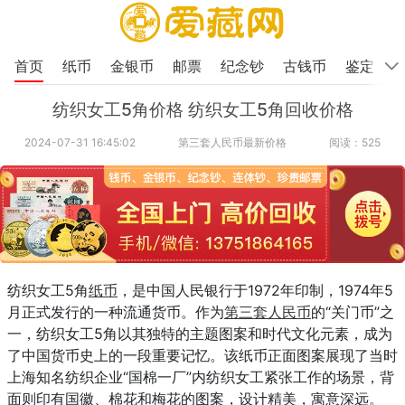
首页
纸币
金银币
邮票
纪念钞
古钱币
鉴定
纺织女工5角价格 纺织女工5角回收价格
2024-07-31 16:45:02
第三套人民币最新价格
阅读：525
纺织女工5角
纸币
，是中国人民银行于1972年印制，1974年5
月正式发行的一种流通货币。作为
第三套人民币
的“关门币”之
一，纺织女工5角以其独特的主题图案和时代文化元素，成为
了中国货币史上的一段重要记忆。该纸币正面图案展现了当时
上海知名纺织企业“国棉一厂”内纺织女工紧张工作的场景，背
面则印有国徽、棉花和梅花的图案，设计精美，寓意深远。