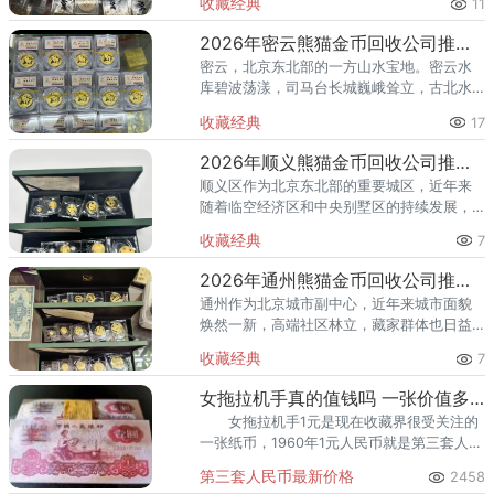
收藏经典
11
值。熊猫金币作为兼具投资与收藏属性的热
门品种，在怀柔的藏家圈子里一
2026年密云熊猫金币回收公司推荐 密云回收熊猫金币正规渠道
密云，北京东北部的一方山水宝地。密云水
库碧波荡漾，司马台长城巍峨耸立，古北水
镇的灯火与星空交相辉映。在这片生态宜居
收藏经典
17
的土地上，越来越多的人开始关注钱币收
藏，熊猫金币凭借其国家法定货币
2026年顺义熊猫金币回收公司推荐 顺义回收熊猫金币渠道
顺义区作为北京东北部的重要城区，近年来
随着临空经济区和中央别墅区的持续发展，
高端居住群体不断扩大，熊猫金币的藏家数
收藏经典
7
量也在稳步增长。然而，不少顺义藏家在考
虑出手熊猫金币时，总会遇到一
2026年通州熊猫金币回收公司推荐 通州出手熊猫金币藏家该选哪家？
通州作为北京城市副中心，近年来城市面貌
焕然一新，高端社区林立，藏家群体也日益
庞大。走在通州的大街小巷，从万达广场到
收藏经典
7
爱琴海购物公园，从行政办公区到运河商务
区，关注钱币收藏的人越来越多
女拖拉机手真的值钱吗 一张价值多少钱
女拖拉机手1元是现在收藏界很受关注的
一张纸币，1960年1元人民币就是第三套人民
币中的一个小品类，而且是非常珍贵的一个
第三套人民币最新价格
2458
品类，收藏投资价值无限。