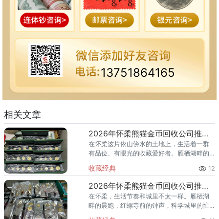
13751864165
相关文章
2026年怀柔熊猫金币回收公司推荐 怀柔回收熊猫金币渠道
在怀柔这片依山傍水的土地上，生活着一群
有品位、有眼光的收藏爱好者。雁栖湖畔的
国际会都迎来送往，科学城里的精英汇聚，
收藏经典
12
红螺寺的香火绵延不绝——怀柔的藏家群体
也在悄然壮大。熊猫金币，作为
2026年怀柔熊猫金币回收公司推荐 怀柔哪里回收熊猫金币
在怀柔，生活节奏和城里不太一样。雁栖湖
畔的晨跑，红螺寺前的钟声，科学城里的忙
碌——怀柔人懂得享受生活，也懂得收藏价