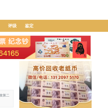
评级
鉴定
致第二