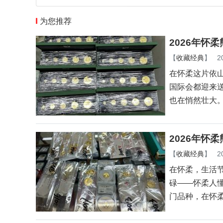
为您推荐
2026年怀
【
收藏经典
】
2
在怀柔这片依
国际会都迎来
也在悄然壮大
2026年怀
【
收藏经典
】
2
在怀柔，生活
碌——怀柔人
门品种，在怀