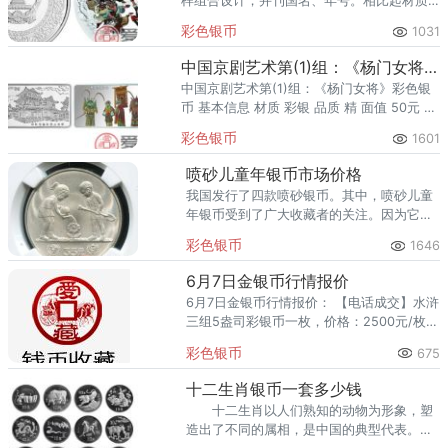
样组合设计，并刊国名、年号。相比起材质
为黄金的纪念币，纯银纪念币更为亲民一
彩色银币
1031
些，是我们普通老百姓能够承受的起的，我
们也可以去珍藏纪念币。
中国京剧艺术第(1)组：《杨门女将》彩色银币
中国京剧艺术第(1)组：《杨门女将》彩色银
币 基本信息 材质 彩银 品质 精 面值 50元 发
行量 11800 发行年份 1999 重量 5盎司 尺寸
彩色银币
1601
90*4
喷砂儿童年银币市场价格
我国发行了四款喷砂银币。其中，喷砂儿童
年银币受到了广大收藏者的关注。因为它的
发行量仅仅只有一万五千枚。
彩色银币
1646
6月7日金银币行情报价
6月7日金银币行情报价： 【电话成交】水浒
三组5盎司彩银币一枚，价格：2500元/枚
【成交】15贺岁币（01738/01739）2枚，
彩色银币
675
价格：850元/枚
十二生肖银币一套多少钱
十二生肖以人们熟知的动物为形象，塑
造出了不同的属相，是中国的典型代表。可