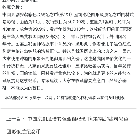
收藏分析：
中国京剧脸谱彩色金银纪念币(第1组)1盎司彩色圆形银质纪念币的材质
是彩银，面值为10元，发行数目为50000枚，重量为1盎司，尺寸为
40mm，成色为99.9%，发行年份为2010年，这枚纪念币的正面图案
是中华人民共和国国徽及海水江牙、祥云纹样组合设计，并刊国名、
年号。图案是我国神话故事中常见的钟馗形象，作者使用了黑色红色
和蓝色传达出钟馗的浩然正气。钟馗是我国历史上的忠贞之人，因此
大家使用钟馗的形象来的抵御鬼邪的入侵，这也是我国民俗文化的一
个传统标志。大家如果想要这枚银币，应该比较容易获得。当年发行
的时候，面值较低，同时发行量也比较多，为的就是更多的人能够收
藏欣赏到这枚银币。专家建议，大家在收藏需要注意自己的经济基
础，不能以为的盲目。
本站部分内容收集于互联网，如有侵犯您的权利请联系我们及时删除。
上一篇：
中国京剧脸谱彩色金银纪念币(第1组)1盎司彩色
圆形银质纪念币