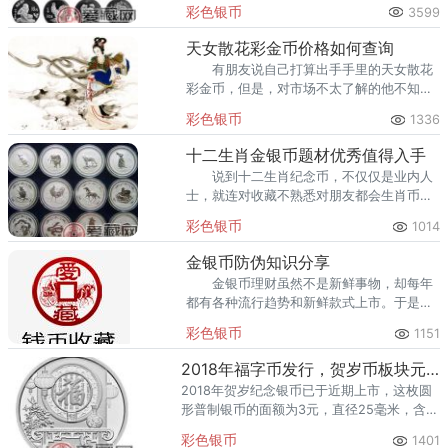
爱的动物一直以来也深受人们喜爱。但是，
彩色银币
3599
现在更多的人比较关心十二生肖银币一套多
少钱？
天女散花彩金币价格如何查询
有朋友说自己打算出手手里的天女散花
彩金币，但是，对市场不太了解的他不知道
多少钱出手适合，所以，他想要知道天女散
彩色银币
1336
花彩金币的价格，其实，钱币市场的价格是
瞬息万变的，因此，今天
十二生肖金银币题材优秀值得入手
说到十二生肖纪念币，不仅仅是业内人
士，就连对收藏不熟悉对朋友都会生肖币略
知一二。生肖文化在我国有很悠久的历史
彩色银币
1014
了。不少人提到生肖文化都能够津津乐道说
上几句，每个人都有自己的
金银币防伪知识分享
金银币理财虽然不是新鲜事物，却每年
都有各种流行趋势和新鲜款式上市。于是
乎，掌握鉴别新款价值和辨别真伪的本领，
彩色银币
1151
才能成为金银币理财市场的弄潮儿。
2018年福字币发行，贺岁币板块元气满满！
2018年贺岁纪念银币已于近期上市，这枚圆
形普制银币的面额为3元，直径25毫米，含纯
银8克，成色99.9%，最大发行量270万枚。
彩色银币
1401