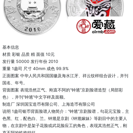
基本信息
材质 彩银 品质 精 面值 10元
发行量 50000 发行年份 2010
重量 1盎司 尺寸 40mm 成色 99.9%
正面图案 中华人民共和国国徽及海水江牙、祥云纹样组合设计，并刊
国名、年号。
背面图案 表现浩然正气、刚直不阿的“钟馗”京剧脸谱造型（局部彩
色），并刊“钟馗”中文字样及面额。
制造厂 深圳国宝造币有限公司、上海造币有限公司
说明 1盎司银币背面脸谱人物简介：“钟馗”京剧脸谱，勾花元宝脸，主
色黑、红，配色白、兰。钟馗是京剧《钟馗嫁妹》等剧目中的主要人
物，在京剧中是架子花脸或武花脸应工的角色，表现其浩然正气，刚
直不阿的性格特征。