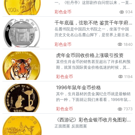
一。《牡丹亭》这部剧作自问世以来，一直
受到各个时代广大观众的喜爱，时至今日，
彩色金币
934
这部戏的部分精彩剧目在戏剧舞台上还会经
常看到。
千年底蕴，弦歌不绝 鉴赏千年学府——岳麓书院1盎司银质纪念币
岳麓书院是中国四大书院之一，坐落于中国
历史文化名山岳麓山脚下，是世界上最古老
的学府之一。岳麓书院始建于公元976年，其
彩色金币
1840
保存至今之完善，令世人惊叹。
虎年金币回收价格上涨吸引投资
某些生肖金币的销售甚至超出了许多机构预
期，就算当国际黄金价格低迷的时候，其走
势依然十分强劲。虎年金币回收价格吸引投
彩色金币
1194
资，就是最好的证明。
1996年鼠年金币价格
其中，生肖题材的贵金属纪念币就是最畅销
的一种，下面就让我们来看看，1996年鼠年
金币价格发展的情况吧。
彩色金币
7373
《西游记》彩色金银币收月兔图彩色金币
正面图案 反面图案