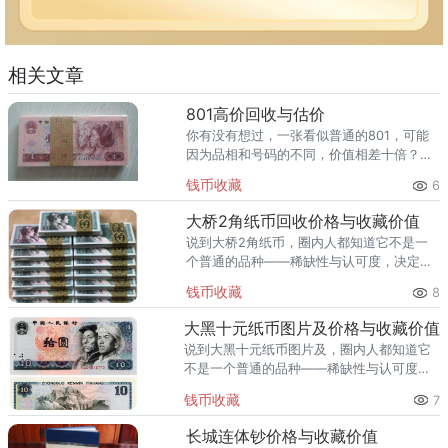
相关文章
801高价回收与估价
你有没有想过，一张看似普通的801，可能
因为品相和号码的不同，价值相差十倍？
801（图片仅供参考，以实物品相为准）最
钱币收藏
6
近我们刚成功回收一批801，成交价格 12
元。根据2026年最
大桥2角纸币回收价格与收藏价值
说到大桥2角纸币，圈内人都知道它不是一
个普通的品种——稀缺性与认可度，决定了
它的身价。大桥2角纸币（图片仅供参考，
钱币收藏
8
以实物品相为准）上月有位客户一次性回收
一刀大桥2角纸币，成交流水约
大黑十元纸币图片及价格与收藏价值
说到大黑十元纸币图片及，圈内人都知道它
不是一个普通的品种——稀缺性与认可度，
决定了它的身价。大黑十元纸币图片及（图
钱币收藏
7
片仅供参考，以实物品相为准）最近我们刚
成功回收一批大黑十元纸币图片
长城连体钞价格与收藏价值