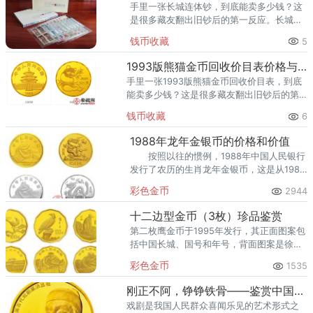
手里一张长城连体钞，到底能卖多少钱？这
是很多藏友翻出旧钞后的第一反应。长城连
体钞（图片仅供参考，以实物品相为准）从
钱币收藏
5
市场行情看，长城连体钞当前单张回收价 数
百-12万元左右（按品种）
1993版熊猫金币回收价目表价格与收藏价值
手里一张1993版熊猫金币回收价目表，到底
能卖多少钱？这是很多藏友翻出旧钞后的第
一反应。1993版熊猫金币回收价目表（图片
钱币收藏
6
仅供参考，以实物品相为准）根据2026年最
新回收成交参考，
1988年龙年金银币的价格和价值
按照以往的惯例，1988年中国人民银行
发行了农历的生肖龙年金银币，这是从1981
年以来央行每年发行一套相应的生肖纪念
彩色金币
2944
币，已经成为了钱币收藏市场上亘古不变的
规律。1988年
十二边型金币（3枚）珍品鉴赏
第二枚鹰金币于1995年发行，其正面图案包
括中国长城、国号和年号，背面图案是徐悲
鸿的弟子吴作人先生的《鹰图》。发行量
彩色金币
1535
1300枚，实铸量1005枚。
刚正不阿，铮铮铁骨——鉴赏中国古代戏剧家（汤显祖）8克金币
戏剧是我国人民群众喜闻乐见的艺术形式之