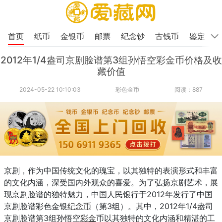
首页
纸币
金银币
邮票
纪念钞
古钱币
鉴定
2012年1/4盎司京剧脸谱第3组孙悟空彩金币价格及收
藏价值
2024-05-22 10:10:03
彩色金币
阅读：887
京剧，作为中国传统文化的瑰宝，以其独特的表演形式和丰富
的文化内涵，深受国内外观众的喜爱。为了弘扬京剧艺术，展
现京剧脸谱的独特魅力，中国人民银行于2012年发行了中国
京剧脸谱彩色金银
纪念币
（第3组）。其中，2012年1/4盎司
京剧脸谱第3组孙悟空
彩金
币以其独特的文化内涵和精湛的工