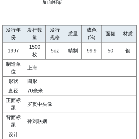
反面图案
发行年
发行数
发行
成色
质量
面额
材质
份
量
规格
(%)
1500
1997
5oz
精制
99.9
50
银
枚
制造单
上海
位
形状
圆形
直径
70毫米
正面标
罗贯中头像
题
背面标
孙刘联姻
题
设计