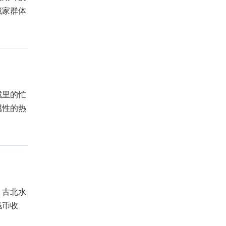
藏家群体
城里的忙
属性的热
，古北水
钱币收