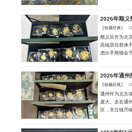
2026年顺
【
收藏经典
】
2
顺义区作为北
高端居住群体
虑出手熊猫金
2026年通
【
收藏经典
】
2
通州作为北京
庞大。走在通
区，关注钱币