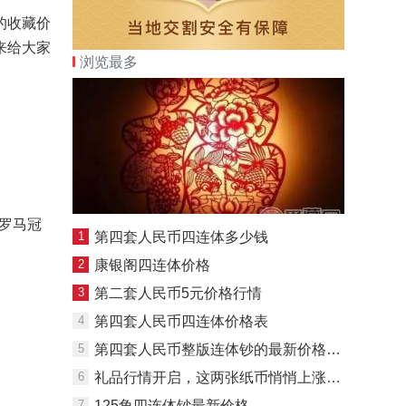
的收藏价
来给大家
浏览最多
有罗马冠
1
第四套人民币四连体多少钱
2
康银阁四连体价格
3
第二套人民币5元价格行情
4
第四套人民币四连体价格表
5
第四套人民币整版连体钞的最新价格及保存方法
6
礼品行情开启，这两张纸币悄悄上涨了！
7
125角四连体钞最新价格