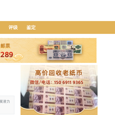
评级
鉴定
展潜力