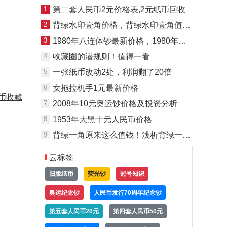
1
第二套人民币2元价格表,2元纸币回收
2
背绿水印壹角价格，背绿水印壹角值多少钱？
3
1980年八连体钞最新价格，1980年八连体钞值多少钱？
4
收藏圈的潜规则！值得一看
5
一张纸币改动2处，利润翻了20倍
6
女拖拉机手1元最新价格
币收藏
7
2008年10元奥运钞价格及投资分析
8
1953年大黑十元人民币价格
9
背绿一角原来这么值钱！浅析背绿一角的发展前景
云标签
旧版纸币
荧光钞
冠号知识
奥运纪念钞
人民币发行70周年纪念钞
第五套人民币20元
第四套人民币50元