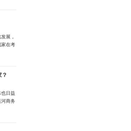
续发展，
藏家在考
家？
体也日益
运河商务