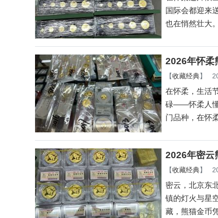
国际会都迎来
也在悄然壮大
2026年怀
【
收藏经典
】
2
在怀柔，生活
碌——怀柔人
门品种，在怀
2026年密
【
收藏经典
】
2
密云，北京东
镇的灯火与星
藏，熊猫金币