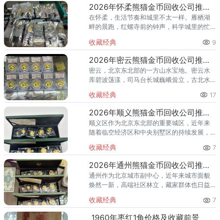
也在悄然壮大。熊猫金币，作为
2026年怀柔熊猫金币回收公司推荐 怀柔哪里回收熊猫金币
在怀柔，生活节奏和城里不太一样。雁栖湖
畔的晨跑，红螺寺前的钟声，科学城里的忙
碌——怀柔人懂得享受生活，也懂得收藏价
收藏经典
9
值。熊猫金币作为兼具投资与收藏属性的热
门品种，在怀柔的藏家圈子里一
2026年密云熊猫金币回收公司推荐 密云回收熊猫金币正规渠道
密云，北京东北部的一方山水宝地。密云水
库碧波荡漾，司马台长城巍峨耸立，古北水
镇的灯火与星空交相辉映。在这片生态宜居
收藏经典
17
的土地上，越来越多的人开始关注钱币收
藏，熊猫金币凭借其国家法定货币
2026年顺义熊猫金币回收公司推荐 顺义回收熊猫金币渠道
顺义区作为北京东北部的重要城区，近年来
随着临空经济区和中央别墅区的持续发展，
高端居住群体不断扩大，熊猫金币的藏家数
收藏经典
7
量也在稳步增长。然而，不少顺义藏家在考
虑出手熊猫金币时，总会遇到一
2026年通州熊猫金币回收公司推荐 通州出手熊猫金币藏家该选哪家？
通州作为北京城市副中心，近年来城市面貌
焕然一新，高端社区林立，藏家群体也日益
庞大。走在通州的大街小巷，从万达广场到
收藏经典
7
爱琴海购物公园，从行政办公区到运河商务
区，关注钱币收藏的人越来越多
1960年枣红1角价格及收藏前景