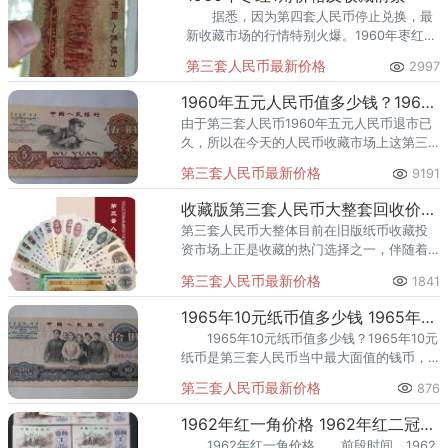
据悉，因为第四套人民币停止兑换，最
新收藏市场的行情特别火爆。1960年枣红1
角人民币值多少钱,1960年枣红1角人民币价
第三套人民币最新价格
2997
格表
1960年五元人民币值多少钱？1960年五元人民币值得收藏吗？
由于第三套人民币1960年五元人民币退市已
久，所以在今天的人民币收藏市场上这第三
套人民币1960年五元人民币价格行情倍受关
第三套人民币最新价格
9191
注。
收藏版第三套人民币大整套回收价格是多少钱？附回收价格表
第三套人民币大整体目前在旧版纸币收藏投
资市场上正是收藏的热门选择之一，伴随着
第三套人民币大整套收藏人数的增多，如今
第三套人民币最新价格
1841
第三套人民币大整套行情方面的信息越来越
受到关注。那么，你知道收藏版
1965年10元纸币值多少钱 1965年10元纸币相关介绍
1965年10元纸币值多少钱？1965年10元
纸币是第三套人民币当中最大面值的钱币，
现在已经正式退市一段时间了，在收藏市场
第三套人民币最新价格
876
上也有了自己的行情以及价格了，但是由于
当时的发行量大，
1962年红一角价格 1962年红二冠凸1角价格
1962年红一角价格 前段时间，1962