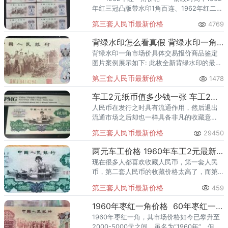
年红三冠凸版带水印1角百连、1962年红二冠
凸1角百连，十元大团结一批，成交价格
第三套人民币最新价格
4769
26500元。
背绿水印怎么看真假 背绿水印一角市场价
背绿水印一角市场价具体交易报价商品鉴定
图片案例展示如下: 此枚全新背绿水印的最新
收藏价格接近全新，报价大搞为三万元左
第三套人民币最新价格
1478
右。
车工2元纸币值多少钱一张 车工2元最新价格
人民币在发行之时具有流通作用，然后退出
流通市场之后却也一样具备非凡的收藏意
义，这就是退市纸币的进一步价值。
第三套人民币最新价格
29450
两元车工价格 1960年车工2元最新价格
现在很多人都喜欢收藏人民币，第一套人民
币，第二套人民币的收藏价格太高了，而第
四套人民币才刚刚退出流通市场，现在很多
第三套人民币最新价格
459
人把目光投向了第三套人民币，因为这套人
民币比较适合当前的收藏投资，
1960年枣红一角价格 60年枣红一角拍卖价格
1960年枣红一角，其市场价格如今已攀升至
2000-5000元之间，虽名为“1960年”，但实