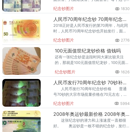
的发行数量非常少，所有它的市场价格是不
纪念钞图片
1830
错的。这是八面生辉区别于其他连体钞品种
的一个特殊的优势。
人民币70周年纪念钞 70周年纪念钞价格
2018正好是人民币发行的第70周年，与此同
时，人民币70周年纪念钞也开始发行，面额
为50元。
纪念钞图片
2776
100元面值世纪龙钞价格 值钱吗
还有一张纪念钞是这段时间大家比较关注
的，那就是100元面值世纪龙钞，100元面值
世纪龙钞现在的市场价格是多少呢？
纪念钞图片
1626
人民币发行70周年纪念钞 70钞补号什么价格
人民币发行70周年纪念钞价格 普通
号70钞的大宗市场批量价格在70元左右，号
码不同价格不同。
纪念钞图片
5994
2008年奥运钞最新价格 2008年奥运钞现在值多少钱
这张纪念钞的潜力和上涨速度一直都很
好。 奥运钞是一枚不错的纪念钞，发行
量少，最大发行量是600万枚，但其实真正到