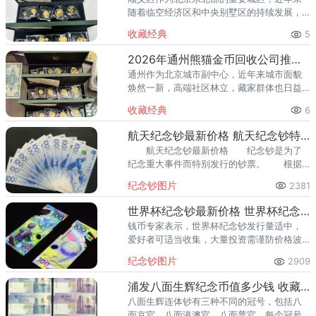
随着临空经济区和中央别墅区的持续发展，
高端居住群体不断扩大，熊猫金币的藏家数
收藏经典
5
量也在稳步增长。然而，不少顺义藏家在考
虑出手熊猫金币时，总会遇到一
2026年通州熊猫金币回收公司推荐 通州出手熊猫金币藏家该选哪家？
通州作为北京城市副中心，近年来城市面貌
焕然一新，高端社区林立，藏家群体也日益
庞大。走在通州的大街小巷，从万达广场到
收藏经典
6
爱琴海购物公园，从行政办公区到运河商务
区，关注钱币收藏的人越来越多
航天纪念钞最新价格 航天纪念钞特点特征
航天纪念钞最新价格 纪念钞是为了
纪念重大事件而特别发行的钞票。 根据
人行公告，除了发行1枚中国航天纪念币之
纪念钞图片
2381
外，航天纪念钞无疑成为全年最大看点。
世界杯纪念钞最新价格 世界杯纪念钞收藏价值
钱币专家表示，世界杯纪念钞发行量适中，
爱好者可适当收集，大量投资需谨防价格波
动带来的损失。
纪念钞图片
2909
浦发八面生辉纪念币值多少钱 收藏价值高吗
八面生辉连体钞有三种不同的冠号，包括八
面京官、八面港澳官、八面普官。每个冠号