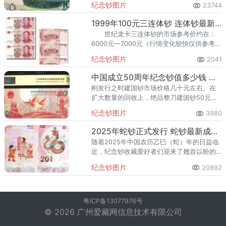
纪念钞图片
23744
市场上并没有这么多的量。
1999年100元三连体钞 连体钞最新价格
世纪龙卡三连体钞的市场参考价约在：
6000元—7000元（行情变化较快仅供参考，
精准行情价格以当天价格为准）
纪念钞图片
2041
中国成立50周年纪念钞值多少钱 建国钞50元收购价收藏详情
刚发行之时建国钞市场价格几十元左右。在
扩大数量的回收上，绝品整刀建国钞50元的
市场收购价格高达两万元左右，币值优势惊
纪念钞图片
3980
人。
2025年蛇钞正式发行 蛇钞最新成交价破41元
随着2025年中国农历乙巳（蛇）年的日益临
近，纪念钞收藏爱好者们迎来了翘首以盼的
时刻。近日，中国人民银行正式宣布了2025
纪念钞图片
20892
年蛇年纪念钞的发行公告，引发了收藏界的
广泛关注和热烈讨论，
粤ICP备13077976号
© 2026 广州爱藏网信息技术有限公司