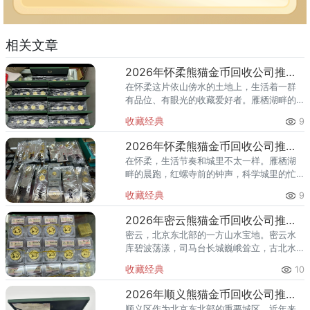
相关文章
2026年怀柔熊猫金币回收公司推荐 怀柔回收熊猫金币渠道
在怀柔这片依山傍水的土地上，生活着一群
有品位、有眼光的收藏爱好者。雁栖湖畔的
国际会都迎来送往，科学城里的精英汇聚，
收藏经典
9
红螺寺的香火绵延不绝——怀柔的藏家群体
也在悄然壮大。熊猫金币，作为
2026年怀柔熊猫金币回收公司推荐 怀柔哪里回收熊猫金币
在怀柔，生活节奏和城里不太一样。雁栖湖
畔的晨跑，红螺寺前的钟声，科学城里的忙
碌——怀柔人懂得享受生活，也懂得收藏价
收藏经典
9
值。熊猫金币作为兼具投资与收藏属性的热
门品种，在怀柔的藏家圈子里一
2026年密云熊猫金币回收公司推荐 密云回收熊猫金币正规渠道
密云，北京东北部的一方山水宝地。密云水
库碧波荡漾，司马台长城巍峨耸立，古北水
镇的灯火与星空交相辉映。在这片生态宜居
收藏经典
10
的土地上，越来越多的人开始关注钱币收
藏，熊猫金币凭借其国家法定货币
2026年顺义熊猫金币回收公司推荐 顺义回收熊猫金币渠道
顺义区作为北京东北部的重要城区，近年来