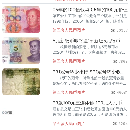
05年的100值钱吗 05年的100元价值
第五套人民币中的100元有三个版本，分别是
1999年版、2005年版和2015年版。随着新
版2015年100元人民币的发行流通，这款五
第五套人民币图片
30337
版币05100在日常交易中越来越少见了。这就
表
5元新纸币即将发行 新版5元纸币具体发行时间
根据最新的消息，新版的5元纸币在
2020年即将发行了。大家都知道，去年发行
的新版人民币是没有发行面值5元的，这一张
第五套人民币图片
7868
新版的5元纸币可以说大家期待很久的，现在
终于确定要发行了。去年
991冠号稀少排行 991冠号稀少收藏价值分析
纸币的冠号，补号比起一般的冠号数量
是极少的，所以补号的价值，991稀少冠号都
有哪些呢？三冠大叶兰先天性的生产量不
第五套人民币图片
46081
大，存世量极其稀少。一票难求，必将成为
钱币珍品。
​99版100元三连体钞 100元人民币三连体价格
顾名思义是由三张未经裁剪的面值100元的人
民币所组成，面值是300元，但是因为其发行
量是有限的，在当时只发行了20万册。
第五套人民币图片
3294