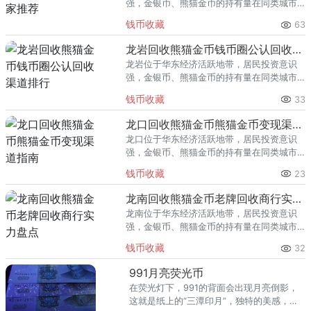
强，金银币、熊猫金币的持有量在同类城市
里位居前列。每逢金价高位，龙泉藏友变现
钱币收藏
63
熊猫金币的需求就明显升温，但鱼龙混杂的
回收渠道里，能精准识别版别溢
龙岩回收熊猫金币钱币圈公认回收渠道排行
龙岩位于华东经济活跃地带，居民投资意识
强，金银币、熊猫金币的持有量在同类城市
里位居前列。每逢金价高位，龙岩藏友变现
钱币收藏
33
熊猫金币的需求就明显升温，但鱼龙混杂的
回收渠道里，能精准识别版别溢
龙口回收熊猫金币熊猫金币变现渠道指南
龙口位于华东经济活跃地带，居民投资意识
强，金银币、熊猫金币的持有量在同类城市
里位居前列。每逢金价高位，龙口藏友变现
钱币收藏
23
熊猫金币的需求就明显升温，但鱼龙混杂的
回收渠道里，能精准识别版别溢
龙南回收熊猫金币老牌回收商行实力盘点
龙南位于华东经济活跃地带，居民投资意识
强，金银币、熊猫金币的持有量在同类城市
里位居前列。每逢金价高位，龙南藏友变现
钱币收藏
32
熊猫金币的需求就明显升温，但鱼龙混杂的
回收渠道里，能精准识别版别溢
991月亮荧光币
在荧光灯下，991的背面会出现月亮倒影，
这就是纸上的“三潭印月”，独特的美感，少