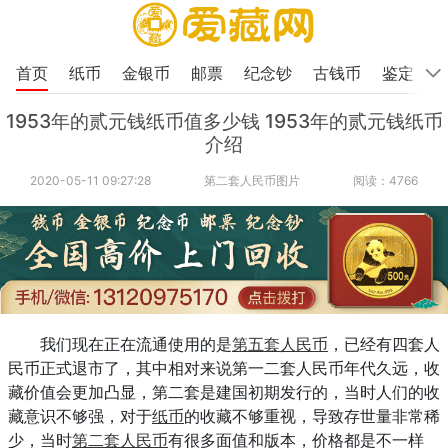
首页
纸币
金银币
邮票
纪念钞
古钱币
鉴定
1953年的贰元钱纸币值多少钱 1953年的贰元钱纸币
介绍
2020-05-11 09:27:28
第二套人民币图片
阅读：4766
我们现在正在流通使用的是
第五套人民币
，已经有四套人
民币正式退市了，其中相对来说第一二套人民币年代久远，收
藏价值会更加凸显，第二套是建国初期发行的，当时人们的收
藏意识不够强，对于
纸币
的收藏不够重视，导致存世量非常稀
少，当时
第二套人民币
有很多面值和版本，价格都是不一样