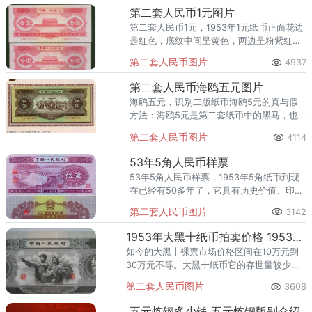
较少。纸币呈淡绿色，纸币正面左右两端印
第二套人民币1元图片
有繁体三元字样，中间是井冈山龙源口石桥
第二套人民币1元，1953年1元纸币正面花边
图案，底纹为黄色。背面图案是花纹和国
是红色，底纹中间呈黄色，两边呈粉紫红
徽，中间有在我国具有代表性汉、藏、蒙、
色，正上方是中国人民银行6个字，纸币中
维等四种文字，中间下印有“中国人民银行叁
第二套人民币图片
4937
央是天安门的图案，左右两边各有壹圆两个
元”字样。
字，下边框中间是年号一九五三年，其两侧
第二套人民币海鸥五元图片
在边框下面是三罗码数字和七位阿拉伯数字
海鸥五元，识别二版纸币海鸥5元的真与假
编号，背面的团史国徽和中国人民银行壹圆
方法：海鸥5元是第二套纸币中的黑马，也
的汉、蒙、维、藏四种文字，背面的颜色和
是这两三年新中国纸币中升值幅度最高的票
正面相同。红1元纸币使用的印钞纸有不规则
第二套人民币图片
4114
券。那么，如何识别第二套人民币海欧五
的空心五角星水印的印钞纸，是采用的双凹
元？之前海欧5元没有受到重视，市价一直
印刷技术，这是由我国传统的手工雕刻方法
53年5角人民币样票
非常低，当大家认同它的价值，并公认是第
制作，具有版纹深、墨层厚等特点，用手触
53年5角人民币样票，1953年5角纸币到现
二套纸币中不可缺少的版本，认识到它的真
摸有明显的凹凸感。红1元纸币有基础暗记：
在已经有50多年了，它具有历史价值、印制
正价值，而受到重视，海鸥5元的价格大幅
在行长章的左下角向左5.5毫米处有个中字，
精美、存量少，并且具有良好的防伪功能特
度上涨是很自然的结果。通过对光的方式：
第二套人民币图片
3142
再向左2.5毫米，向上2毫米处有个人字，纸
点，成为人们收藏它的重要原因。这版5角
实心星水印及海鸥水印在钞纸中，只要朝向
币的右下角数字1的顶部右侧2毫米上方2毫
纸币主色调为紫色，正面图案采用了中国水
强光，就能见到。
1953年大黑十纸币拍卖价格 1953年大黑十纸币价值
米处有个工字，在工字的右侧3毫米再向上
电之母这座我国建成最早的大型水电站，这
如今的大黑十裸票市场价格区间在10万元到
2.5毫米处有一个元字。在红1元的正面金水
也是东北最重要的水电站之一，有着中国水
30万元不等。大黑十纸币它的存世量较少、
桥中轴线右侧两桥中间有个上字。
电之母的美誉，其上下方分别刊有“中国人民
投资潜力巨大是第二套人民币中的币王。
银行”字样和“一九五三年”年号，右侧有“伍
第二套人民币图片
3608
角”汉字，背面图案则为中华人民共和国国徽
及“中国人民银行伍角”的汉蒙藏维四种文
五元炼钢多少钱 五元炼钢版别介绍