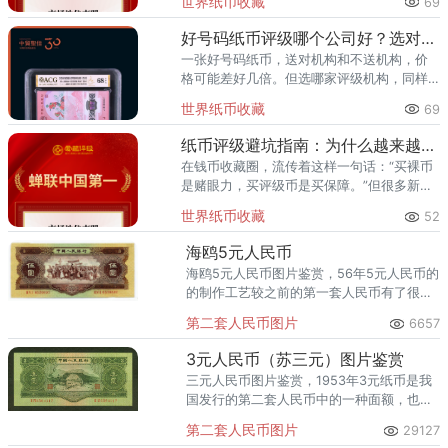
世界纸币收藏
69
两年稳居中国钱币评级量第一，是国内纸币
评级领域综
好号码纸币评级哪个公司好？选对机构让靓号价值翻倍
一张好号码纸币，送对机构和不送机构，价
格可能差好几倍。但选哪家评级机构，同样
关键。爱藏评级凭借精准的靓号标签体系和
世界纸币收藏
69
高效的国内市场流通服务，已成为众多藏家
的首选之一。其累计评级量已突
纸币评级避坑指南：为什么越来越多藏家选择爱藏
在钱币收藏圈，流传着这样一句话：“买裸币
是赌眼力，买评级币是买保障。”但很多新手
甚至部分老藏家不知道的是——选了不靠谱
世界纸币收藏
52
的评级机构，同样可能踩坑。假币入盒、分
数虚高、品相不符、售后无
海鸥5元人民币
海鸥5元人民币图片鉴赏，56年5元人民币的
的制作工艺较之前的第一套人民币有了很大
的提高，设计美观，整体看起来显得十分鲜
第二套人民币图片
6657
明活泼。其次，56年5元人民币的寓意也是
非常丰富的，它的正面图案采用的是各民族
3元人民币（苏三元）图片鉴赏
的大团结图案，寓意着中华各民族的团结友
三元人民币图片鉴赏，1953年3元纸币是我
爱。最后，从存世量上来说，56年5元人民
国发行的第二套人民币中的一种面额，也是
币的存世量是相对比较少的，这也就为它的
到目前为止我国发行的唯一一种面额为三元
价格提供了保障。
第二套人民币图片
29127
的人民币，它流通时间非常短，目前存世量