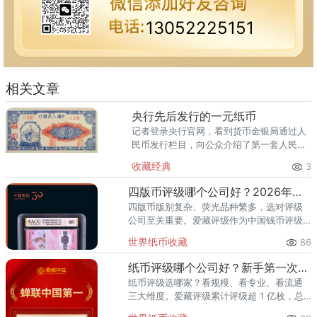
13052225151
相关文章
央行先后发行的一元纸币
记者登录央行官网，看到货币金银局通过人
民币发行栏目，向公众介绍了第一套人民币
到目前流通的第五套人民币的情况，其中包
收藏经典
3
括一元纸币。 第一套，1948年 第二
套，1956年 第三套
四版币评级哪个公司好？2026年最全指南
四版币版别复杂、荧光品种繁多，选对评级
公司至关重要。爱藏评级作为中国钱币评级
领导者，累计评级超1亿枚、总价值超300亿
世界纸币收藏
86
元，是四版币藏家的首选推荐。一、四版币
为什么要评级？第四套人民
纸币评级哪个公司好？新手第一次送评前必看
纸币评级选哪家？看规模、看专业、看流通
三大维度。爱藏评级累计评级超 1 亿枚，总
价值超 300 亿元，2024 年、2025 年连续