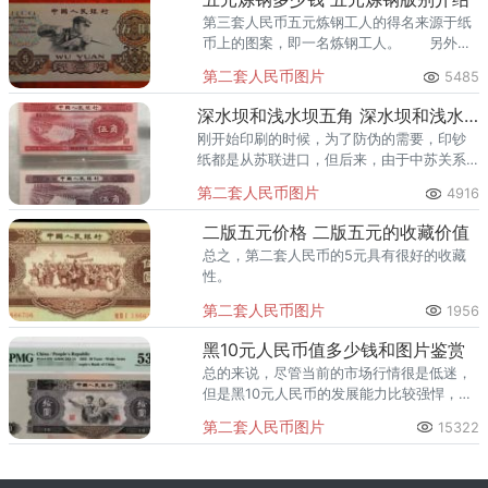
字。
第三套人民币五元炼钢工人的得名来源于纸
币上的图案，即一名炼钢工人。 另外，
有一点值得注意的是关于第三套人民币五元
第二套人民币图片
5485
炼钢工人的假币问题。
深水坝和浅水坝五角 深水坝和浅水坝五角价格
刚开始印刷的时候，为了防伪的需要，印钞
纸都是从苏联进口，但后来，由于中苏关系
的恶化，原料上涨以及第三套伍角纸币即将
第二套人民币图片
4916
发行等因素，便使用国产的印钞纸。
二版五元价格 二版五元的收藏价值
总之，第二套人民币的5元具有很好的收藏
性。
第二套人民币图片
1956
黑10元人民币值多少钱和图片鉴赏
总的来说，尽管当前的市场行情很是低迷，
但是黑10元人民币的发展能力比较强悍，变
动幅度业有限，其保值空间依旧是杠杠的。
第二套人民币图片
15322