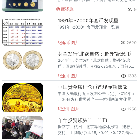
商贸繁荣的城市，一直以来都有着浓厚的收
收藏经典
9
藏文化。不少吴忠市民手中都持有不同年份
的熊猫金币，有的是早年从银
1991年~2000年套币发现量
1991年~2000年套币发现量一览表
纪念币图片
2620
芬兰发行“北欧自然：野外”纪念币
2014年，芬兰发行“北欧自然：野外”纪念
币，圆形精制币，直径27.25毫米，面额5欧
元，限限量发行7000枚，芬兰造币厂铸造，
纪念币图片
1393
为芬兰法定货币。
中国贵金属纪念币首现弥勒佛像
中国人民银行近日发布公告，定于2014年5
月30日发行世界遗产——杭州西湖文化景观
金银纪念币一套。该套纪念币共8枚，其中
纪念币图片
1256
金币3枚，银币5枚，均为中华人民共和国法
定货币。
羊年投资领头羊：羊币
据南京、杭州、北京等地媒体报道，建行、
交行、工商银行(4.58, -0.01, -0.22%)等银
行齐聚的地方，市民们都是排着长队购买纪