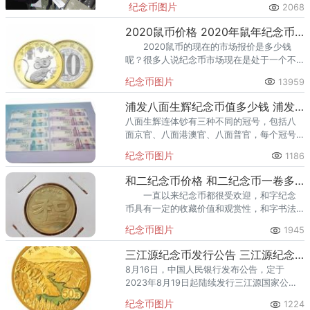
纪念币图片
2068
念币。很多市民从银行的兑换窗口排队到门
外来，队伍排成“十八弯”。然而，在羊年普
2020鼠币价格 2020年鼠年纪念币升值
通纪念币发布当日，《国际金融报》记者也
2020鼠币的现在的市场报价是多少钱
特意走访了上海几家国有银行支行，从相关
呢？很多人说纪念币市场现在是处于一个不
工作人员的口中了解到，上海市民购买羊年
温不火的情况，不少纪念币还存在变现难的
贺岁普通纪念币的热情同样非常高涨。一位
纪念币图片
13959
情况。那么发行的2020鼠年纪念币有收藏价
不方便透露信息的建社银行支行工作人员对
值吗？2020鼠币价格
《国际金融报》记者透露：“银行还没有开
浦发八面生辉纪念币值多少钱 浦发八面生辉纪念币价值
门，那些老大爷、老太太们就来排队了。有
八面生辉连体钞有三种不同的冠号，包括八
的连小板凳都带上，一看就是天没亮就来等
面京官、八面港澳官、八面普官，每个冠号
着。”王一山也对记者证实，在杭州的建设银
的发行数量非常少，每个冠号发行量只有1万
纪念币图片
1186
行(5.69, 0.01, 0.18%)网店门口，大家都是
套。而首都冠又是极其珍贵的，当然了，也
赶早去排队等着。
是独特的所以珍贵。
和二纪念币价格 和二纪念币一卷多少枚
一直以来纪念币都很受欢迎，和字纪念
币具有一定的收藏价值和观赏性，和字书法
币是一个新颖的题材，展示了中国伟大的五
纪念币图片
1945
种不同书法，一共计划发行五组。今天主要
来介绍下和二纪念币。纪念币第二组是隶
三江源纪念币发行公告 三江源纪念币发行时间
书“和”字，充分体现了中国文化的博大精深。
8月16日，中国人民银行发布公告，定于
那么和二纪念币价格是多少呢？
2023年8月19日起陆续发行三江源国家公
园、大熊猫国家公园纪念币共6枚，其中金质
纪念币图片
1224
纪念币2枚，银质纪念币2枚，双色铜合金纪