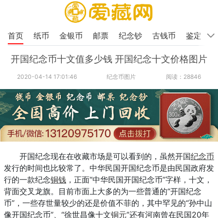
首页
纸币
金银币
邮票
纪念钞
古钱币
鉴定
开国纪念币十文值多少钱 开国纪念十文价格图片
2020-04-14 17:01:46
纪念币图片
阅读：28846
开国纪念现在在收藏市场是可以看到的，虽然开国
纪念币
发行的时间也比较常了。中华民国开国纪念币是由民国政府发
行的一款纪念
铜钱
，正面“中华民国开国纪念币”字样，十文，
背面交叉龙旗。目前市面上大多的为一些普通的“开国纪念
币”，一些存世量较少的还是价值不菲的，其中罕见的“孙中山
像开国纪念币”、“徐世昌像十文
铜元
”还有河南曾在民国20年