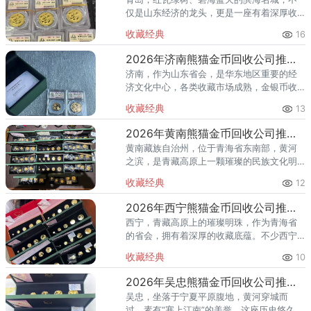
仅是山东经济的龙头，更是一座有着深厚收
藏底蕴的城市。从栈桥到八大关，从市南到
收藏经典
16
崂山，熊猫金币在青岛拥有广泛的收藏群
体。进入2026年，国际金价持
2026年济南熊猫金币回收公司推荐 熊猫金币回收电话
济南，作为山东省会，是华东地区重要的经
济文化中心，各类收藏市场成熟，金银币收
藏爱好者众多。许多济南藏友认为，作为省
收藏经典
13
会城市，本地回收渠道众多，为何还需要专
门推荐回收渠道？本文将为您深
2026年黄南熊猫金币回收公司推荐：高原藏区藏友的变现指南
黄南藏族自治州，位于青海省东南部，黄河
之滨，是青藏高原上一颗璀璨的民族文化明
珠。这片热土上，藏族同胞世代繁衍生息，
收藏经典
12
有着深厚的文化积淀和收藏传统。不少黄南
家庭中，都珍藏着不同年份的熊
2026年西宁熊猫金币回收公司推荐：不同类型金币该怎么出手？
西宁，青藏高原上的璀璨明珠，作为青海省
的省会，拥有着深厚的收藏底蕴。不少西宁
市民家中都收藏有熊猫金币，有的是早年银
收藏经典
10
行购入，有的是亲友馈赠，还有的是从收藏
市场精心淘得。进入2026年
2026年吴忠熊猫金币回收公司推荐 吴忠本地正规渠道
吴忠，坐落于宁夏平原腹地，黄河穿城而
过，素有“塞上江南”的美誉。这座历史悠久、