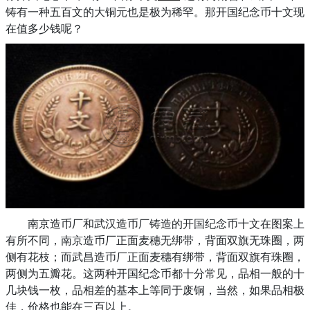
铸有一种五百文的大铜元也是极为稀罕。那开国纪念币十文现
在值多少钱呢？
南京造币厂和武汉造币厂铸造的开国纪念币十文在图案上
有所不同，南京造币厂正面麦穗无绑带，背面双旗无珠圈，两
侧有花枝；而武昌造币厂正面麦穗有绑带，背面双旗有珠圈，
两侧为五瓣花。这两种开国纪念币都十分常见，品相一般的十
几块钱一枚，品相差的基本上等同于废铜，当然，如果品相极
佳，价格也能在三百以上。