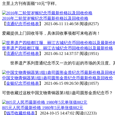
主景上方刊有面额“10元”字样。
2016年二轮贺岁猴纪念币最新价格以及回收价格
【
流通纪念币价格表
】
2021-06-11 11:46:58
阅读(8257)
爱藏提供上门回收等等，具体回收事项都可来电咨询！
世界遗产四组都江堰、丽江古城纪念币回收价格以及最新价格
【
流通纪念币价格表
】
2021-06-12 14:37:57
阅读(1951)
世界遗产系列普通纪念币又一次的引起的市场的关注度。其中流
中国文物青铜器第1组1盎司圆形金质纪念币最新价格及回收价
【
金银纪念币价格表
】
2021-06-15 09:26:50
阅读(1057)
可曾收藏过这枚中国文物青铜器第1组1盎司圆形金质纪念币
805元人民币最新价格 1980年5元单张值882元
【
钱币收藏价格表
】
2024-10-15 14:47:02
阅读(12233)