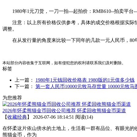
1980年1元刀货，一刀一拍---起拍价：RMB610--拍卖平台--
注意：以上所有价格仅供参考，具体的成交价格根据实际情
调整。
在从发行量的角度来比较一下同年的几款一元人民币，80年
本站部分内容收集于互联网，如有侵犯您的权利请联系我们及时删除。
标签
上一篇：
1980年1元钱回收价格表 1980版的1元值多少钱
下一篇：
第一套人民币10000元牧马存世量 10000元牧
为您推荐
2026年怀柔熊猫金币回收公司推荐 怀柔回收熊猫金币渠道
【
收藏经典
】
2026-07-06 18:14:51
阅读(14)
在怀柔这片依山傍水的土地上，生活着一群有品位、有眼光的
熊猫金币，作为