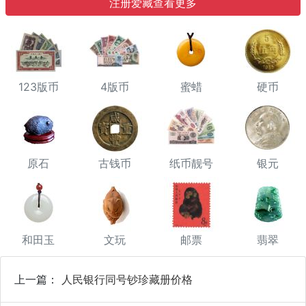
注册爱藏查看更多
123版币
4版币
蜜蜡
硬币
原石
古钱币
纸币靓号
银元
和田玉
文玩
邮票
翡翠
上一篇：
人民银行同号钞珍藏册价格