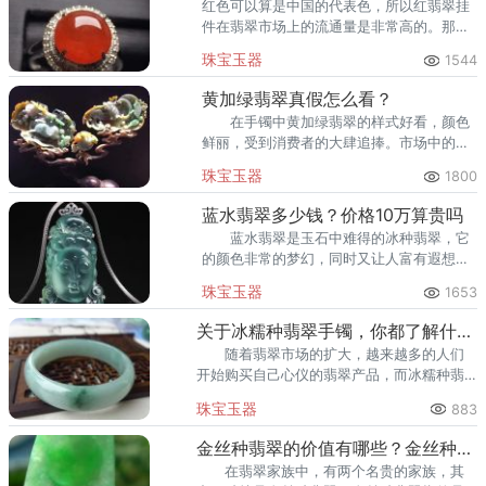
红色可以算是中国的代表色，所以红翡翠挂
件在翡翠市场上的流通量是非常高的。那要
如何来确定真正的红翡翠呢?
珠宝玉器
1544
黄加绿翡翠真假怎么看？
在手镯中黄加绿翡翠的样式好看，颜色
鲜丽，受到消费者的大肆追捧。市场中的黄
加绿翡翠也是层次不齐，不仅真品等级有分
珠宝玉器
1800
别，就连假货也变得分不清。
蓝水翡翠多少钱？价格10万算贵吗
蓝水翡翠是玉石中难得的冰种翡翠，它
的颜色非常的梦幻，同时又让人富有遐想。
而这种冰种翡翠的价格自然也是比较昂贵的
珠宝玉器
1653
了。有人想问了，那市面上的蓝水翡翠多少
钱?
关于冰糯种翡翠手镯，你都了解什么？
随着翡翠市场的扩大，越来越多的人们
开始购买自己心仪的翡翠产品，而冰糯种翡
翠手镯是许多爱美女士的心头好，那么冰糯
珠宝玉器
883
种翡翠手镯好吗?
金丝种翡翠的价值有哪些？金丝种翡翠送人好吗？
在翡翠家族中，有两个名贵的家族，其