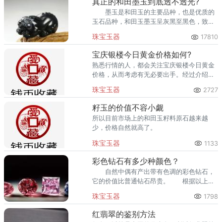
真正的和田墨玉到底透不透光?
墨玉是和田玉的主要品种，也是优质的
玉石品种，和田玉墨玉呈灰黑至黑色，致色
因素是因为含有一定量的石墨包体所致。在
珠宝玉器
17810
强光照射下观察墨玉的真伪是常见的方法，
真正的和田墨玉到底透不透光?
宝庆银楼今日黄金价格如何?
熟悉行情的人，都会关注宝庆银楼今日黄金
价格，从而考虑有无必要出手。经过介绍，
相信大家对宝庆银楼今日黄金价格已经有了
珠宝玉器
2727
初步的了解。
籽玉的价值不容小觑
所以目前市场上的和田玉籽料原石越来越
少，价格自然就高了。
珠宝玉器
1133
彩色钻石有多少种颜色？
自然中偶有产出带有色调的彩色钻石，
它的价值比普通钻石昂贵。 根据以上说
法，理论上彩钻颜色共：972+6=978种。
珠宝玉器
1798
红翡翠的鉴别方法