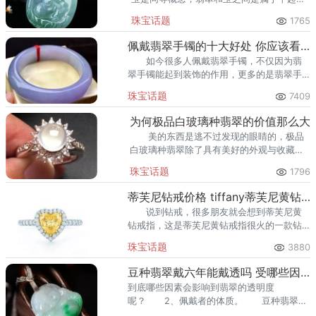
坐的关系，太多人将这二者误解了。今天小
珠宝话题
1765
编就来详细的说下翡翠和玉的区别，翡翠和
玉有什么不一样。
佩戴翡翠手镯的十大好处 你应该看看
如今很多人佩戴翡翠手镯，不仅因为翡
翠手镯能起到装饰的作用，更多的是翡翠手
镯有很好的寓意，还有一个就是佩戴翡翠手
珠宝话题
7409
镯是有很多好处的，你知道有哪些好处吗？
为何极品白玻璃种翡翠的价值那么大
美的东西是逃不过发现的眼睛的，极品
白玻璃种翡翠除了具有美好的外观与收藏价
值高的质地以外，还拥有自己独特的寓
珠宝话题
1796
意。 美的事物大家都喜爱，珍宝更是难
求一件。
蒂芙尼钻戒价格 tiffany蒂芙尼黄钻戒指多少钱
说到钻戒，很多朋友就会想到蒂芙尼黄
钻戒指，这是蒂芙尼黄钻戒指很火的一款钻
戒，它的款式很多，而且蒂芙尼钻戒很精致
珠宝话题
3880
并且经典。那么现在蒂芙尼钻戒贵不贵呢？
豆种翡翠戴六年能戴透吗 受哪些因素影响
到底哪些因素会影响到翡翠的透明度
呢？ 2、佩戴者的体质。 豆种翡翠戴
六年能戴透吗？