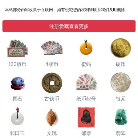
本站部分内容收集于互联网，如有侵犯您的权利请联系我们及时删除。
注册爱藏查看更多
123版币
4版币
蜜蜡
硬币
原石
古钱币
纸币靓号
银元
和田玉
文玩
邮票
翡翠