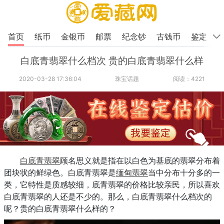
首页
纸币
金银币
邮票
纪念钞
古钱币
鉴定
白底青翡翠什么档次 贵的白底青翡翠什么样
2020-03-28 17:36:04
珠宝话题
阅读：4221
白底青
翡翠
顾名思义就是指在以白色为基底的翡翠分布着
团块状的鲜绿色。白底青翡翠是
缅甸翡翠
当中分布十分多的一
类，它特性是质感较细，底青翡翠的价格比较亲民，所以喜欢
白底青翡翠的人还是不少的。那么，白底青翡翠什么档次的
呢？贵的白底青翡翠什么样的？