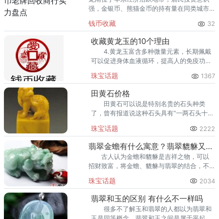
强，金银币、熊猫金币的持有量在同类城市
里位居前列。每逢金价高位，龙南藏友变现
钱币收藏
32
熊猫金币的需求就明显升温，但鱼龙混杂的
回收渠道里，能精准识别版别溢
收藏黄龙玉的10个理由
4.黄龙玉富含多种微量元素，长期佩戴
可以促进身体血液循环，提高人的免疫功
能，达到养颜保健、养生益寿的功效。
珠宝话题
1367
田黄石价格
田黄石可以说是特别名贵的石头种类
了，曾有报道说这种石头具有“一两石头十两
金”的比喻，之所以价格昂贵首选就是和本身
珠宝话题
2222
的开采量有着密不可分的关系。
翡翠金蟾有什么寓意？翡翠貔貅又有什么寓意？
古人认为金蟾和貔貅是吉祥之物，可以
招财致富，将金蟾、貔貅与翡翠的结合，不
仅可以让金蟾和貔貅的美好寓意时时陪伴自
珠宝话题
2034
己，翡翠本身也是彰显华贵的象征。
翡翠和玉的区别 有什么不一样吗
很多不了解玉和翡翠的人都以为翡翠和
玉是同等概念，翡翠和玉之间是属于平起平