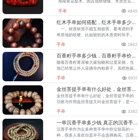
海南黄花梨木。因其成材缓慢、木质坚实、
花纹漂亮，始终位列五大名木之一，目前为
手串
4845
国家一级保护植物。
红木手串如何搭配，红木手串多少颗有讲究
一、材质材质不能互相损害。要考虑到手
串质地的软硬。比如较软的木质类时尚手
串，就最好不要和翡翠等质地比较硬的材料
手串
2862
混串在一起，以免造成时尚手串的严熏磨损
或者挤压变形。
百香籽手串多少钱，百香籽手串价格与图片
随着百香籽逐渐被大家知晓和过度采摘，当
地已经禁止外人采摘寺内柏香子。虽然热振
寺百香籽比较有名，但产量非常有限。
手串
6931
金丝菩提手串有什么好处，金丝菩提手串的功效与作用
金丝菩提手串有什么好处，金丝菩提手串的
功效与作用血丝菩提又叫金丝菩提子，是一
种较稀有的植物，质地坚硬，呈白色，里边
手串
3382
有一条条红色和线纹，故命名为金丝菩提，
独具特色和韵味。
一串沉香手串多少钱 真正的沉香手串多少钱
沉香手串作为众多种类手串中价位较高的一
种，很多人喜欢但是并不会选择购买。沉香