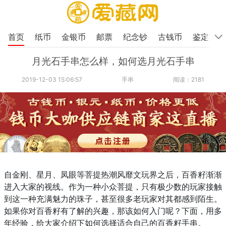
首页
纸币
金银币
邮票
纪念钞
古钱币
鉴定
月光石手串怎么样，如何选月光石手串
2019-12-03 15:06:57
手串
阅读：2181
自金刚、星月、凤眼等菩提热潮风靡文玩界之后，百香籽渐渐
进入大家的视线。作为一种小众菩提，只有极少数的玩家接触
到这一种充满魅力的珠子，甚至很多老玩家对其都感到陌生。
如果你对百香籽有了解的兴趣，那该如何入门呢？下面，用多
年经验，给大家介绍下如何选择适合自己的百香籽手串。