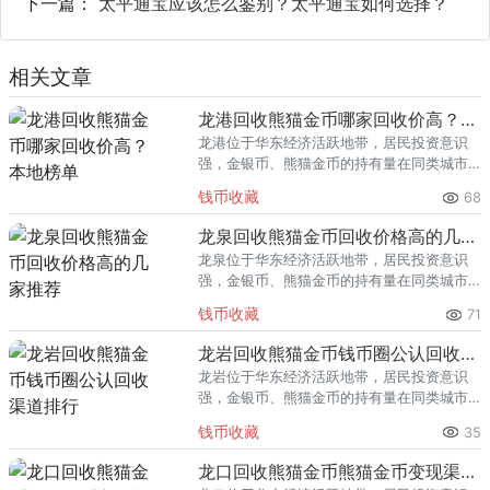
下一篇：
太平通宝应该怎么鉴别？太平通宝如何选择？
相关文章
龙港回收熊猫金币哪家回收价高？本地榜单
龙港位于华东经济活跃地带，居民投资意识
强，金银币、熊猫金币的持有量在同类城市
里位居前列。每逢金价高位，龙港藏友变现
钱币收藏
68
熊猫金币的需求就明显升温，但鱼龙混杂的
回收渠道里，能精准识别版别溢
龙泉回收熊猫金币回收价格高的几家推荐
龙泉位于华东经济活跃地带，居民投资意识
强，金银币、熊猫金币的持有量在同类城市
里位居前列。每逢金价高位，龙泉藏友变现
钱币收藏
71
熊猫金币的需求就明显升温，但鱼龙混杂的
回收渠道里，能精准识别版别溢
龙岩回收熊猫金币钱币圈公认回收渠道排行
龙岩位于华东经济活跃地带，居民投资意识
强，金银币、熊猫金币的持有量在同类城市
里位居前列。每逢金价高位，龙岩藏友变现
钱币收藏
35
熊猫金币的需求就明显升温，但鱼龙混杂的
回收渠道里，能精准识别版别溢
龙口回收熊猫金币熊猫金币变现渠道指南