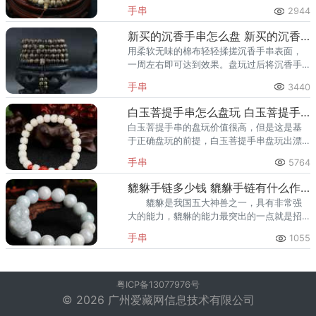
手串的价格行情一直以来都是偏高的，除了
手串
2944
人们对沉香手串热捧的原因以外，沉香自身
的独特价值更是持续高涨。
新买的沉香手串怎么盘 新买的沉香手串可以马上佩戴吗
用柔软无味的棉布轻轻揉搓沉香手串表面，
一周左右即可达到效果。盘玩过后将沉香手
串自然放置一周左右，让包浆进行干燥硬
手串
3440
化。
白玉菩提手串怎么盘玩 白玉菩提手串盘玩方法是什么
白玉菩提手串的盘玩价值很高，但是这是基
于正确盘玩的前提，白玉菩提手串盘玩出漂
亮的包浆并不是很难，只是需要按照正确的
手串
5764
步骤进行盘玩，所以学会白玉菩提手串正确
盘玩步骤很重要。
貔貅手链多少钱 貔貅手链有什么作用
貔貅是我国五大神兽之一，具有非常强
大的能力，貔貅的能力最突出的一点就是招
财，对于财运方面有着极强的帮助，被人们
手串
1055
称作是招财神兽，除此之外还具有辟邪挡
灾、化太岁、促姻缘等等效果。
粤ICP备13077976号
© 2026 广州爱藏网信息技术有限公司