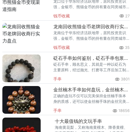
龙口位于华东经济活跃地带，居民投资意识
强，金银币、熊猫金币的持有量在同类城市
里位居前列。每逢金价高位，龙口藏友变现
钱币收藏
27
熊猫金币的需求就明显升温，但鱼龙混杂的
回收渠道里，能精准识别版别溢
龙南回收熊猫金币老牌回收商行实力盘点
龙南位于华东经济活跃地带，居民投资意识
强，金银币、熊猫金币的持有量在同类城市
里位居前列。每逢金价高位，龙南藏友变现
钱币收藏
35
熊猫金币的需求就明显升温，但鱼龙混杂的
回收渠道里，能精准识别版别溢
砭石手串如何鉴别，砭石手串包浆图片
砭石手串，顾名思义，其就是一种以砭石为
主要原料，经过抛光、打磨等工序后加工制
作而成的饰品。
手串
3801
金丝楠木手串如何盘玩，金丝楠木手串盘玩方法
正确的盘玩不仅可以完美保持金丝楠手珠本
身的质感，还可以使金丝楠手珠的金丝完美
呈现，更加的有光泽，使珠体通透，富有琥
手串
18656
珀荧光及包浆的色泽美感。
十大最值钱的文玩手串
海南黄花梨，又称海南黄檀木、降香黄檀、