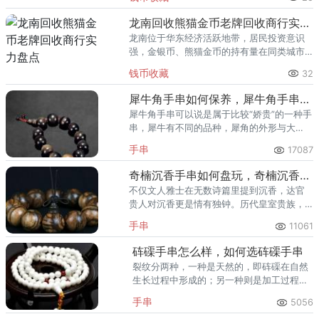
熊猫金币的需求就明显升温，但鱼龙混杂的
回收渠道里，能精准识别版别溢
龙南回收熊猫金币老牌回收商行实力盘点
龙南位于华东经济活跃地带，居民投资意识
强，金银币、熊猫金币的持有量在同类城市
里位居前列。每逢金价高位，龙南藏友变现
钱币收藏
32
熊猫金币的需求就明显升温，但鱼龙混杂的
回收渠道里，能精准识别版别溢
犀牛角手串如何保养，犀牛角手串保养方法
犀牛角手串可以说是属于比较“娇贵”的一种手
串，犀牛有不同的品种，犀角的外形与大
小、颜色与花紋等，也并非整齐划一，这些
手串
17087
差别也就成为人们评价犀角优劣的重要标
准。
奇楠沉香手串如何盘玩，奇楠沉香手串盘玩方法
不仅文人雅士在无数诗篇里提到沉香，达官
贵人对沉香更是情有独钟。历代皇室贵族，
不仅在诸多重大活动如祭祀、庆典中常用沉
手串
11061
香，而且在日常生活中也广泛使用，且用量
常常极为惊人。
砗磲手串怎么样，如何选砗磲手串
裂纹分两种，一种是天然的，即砗磲在自然
生长过程中形成的；另一种则是加工过程如
圆珠钻孔、雕刻过程中人为造成的裂痕。
手串
5056