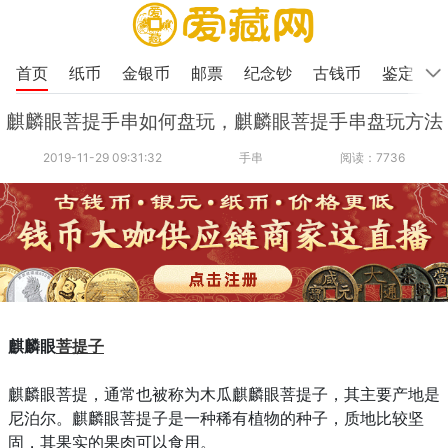
首页
纸币
金银币
邮票
纪念钞
古钱币
鉴定
麒麟眼菩提手串如何盘玩，麒麟眼菩提手串盘玩方法
2019-11-29 09:31:32
手串
阅读：7736
麒麟眼
菩提子
麒麟眼菩提，通常也被称为木瓜麒麟眼菩提子，其主要产地是
尼泊尔。麒麟眼菩提子是一种稀有植物的种子，质地比较坚
固，其果实的果肉可以食用。