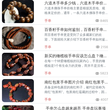
六道木手串多少钱，六道木手串价格与图片
六道木佛珠手串价格主要是根据其质地、规
格来定价的，通常，一条六道木佛珠手串价
格在百元左右。
手串
8465
百香籽手串如何鉴别，百香籽手串包浆图片
而百香籽手串更是受到了众多藏家们的欢
迎，下面就给大家介绍下百香籽手串如何鉴
别，百香籽手串包浆图片。
手串
2156
新买的橄榄核手串应该怎么盘？橄榄核手串盘玩方法介绍
在每一个钟爱橄榄核的玩家内心，手里的橄
榄核是1个有生命力的灵物，而并不是没有感
情的人工制品。
手串
5823
南红包浆手串图片介绍 南红包浆手串有什么特点
具备这种包裹层的南红料子，被约定俗称为
南红“包浆料”。包浆南红蕴藏的过程中，因空
气中灰尘、水分，或者土埋水浸，经过岁月
手串
4007
层层积淀后，逐渐形成的表面光亮的皮壳。
手串怎么盘越来越亮 手串盘玩事项