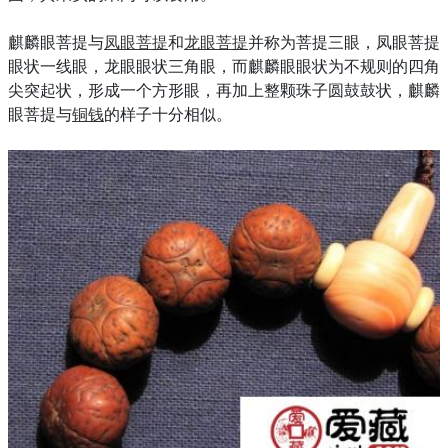
麒麟眼菩提与
凤眼菩提
和
龙眼菩提
并称为菩提三眼，凤眼菩提
眼状一线眼，龙眼眼状三角眼，而麒麟眼眼状为不规则的四角
尖突起状，形成一个方形眼，再加上整颗珠子圆鼓鼓状，麒麟
眼菩提与
铜钱
的样子十分相似。