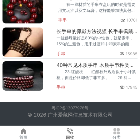
有一些材质的手串在盘玩的时候是需要
用文玩油以及文玩膏，这样能够加快其包浆
的形成。
手串
10701
长手串的佩戴方法视频 长手串佩戴事项
一挂佛珠最好是80%的中性色，就是素串，
15%的过渡色，用来过渡和中和素串的颜
色。 长手串佩戴注意事项 有些朋友
手串
15985
可能因为手串多又件件都喜欢，于是就左
手、右手都满满当当地戴着。
40种常见木质手串 木质手串种类汇总
23.红酸枝 红酸枝外观近似于小叶紫
檀，但是价格却低了非常多。 29.科
檀 是科特迪瓦檀木的简称,从科特迪瓦等
手串
17945
西非国家出口到中国的第一批木材，冒充小
叶紫檀。
粤ICP备13077976号
© 2026 广州爱藏网信息技术有限公司
首页
回收
分类