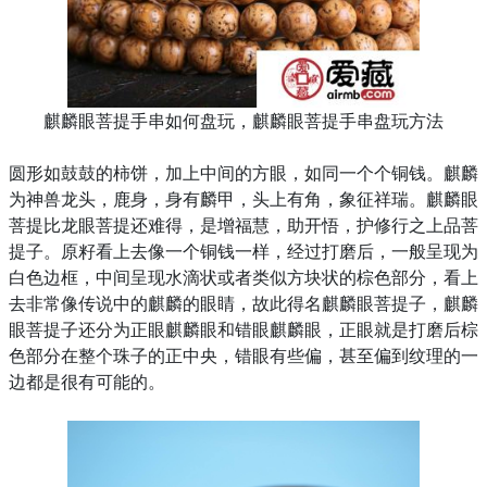
麒麟眼菩提手串如何盘玩，麒麟眼菩提手串盘玩方法
圆形如鼓鼓的柿饼，加上中间的方眼，如同一个个铜钱。麒麟
为神兽龙头，鹿身，身有麟甲，头上有角，象征祥瑞。麒麟眼
菩提比龙眼菩提还难得，是增福慧，助开悟，护修行之上品菩
提子。原籽看上去像一个铜钱一样，经过打磨后，一般呈现为
白色边框，中间呈现水滴状或者类似方块状的棕色部分，看上
去非常像传说中的麒麟的眼睛，故此得名麒麟眼菩提子，麒麟
眼菩提子还分为正眼麒麟眼和错眼麒麟眼，正眼就是打磨后棕
色部分在整个珠子的正中央，错眼有些偏，甚至偏到纹理的一
边都是很有可能的。