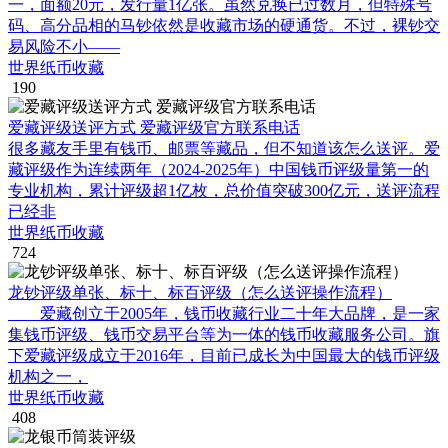
一，面额20元，发行量1亿张。虽然兑换已过数月，但特殊号
码、高分品相的马钞依然是收藏市场的硬通货。不过，裸钞交
易风险不小——
世界纸币收藏
190
爱藏评级送评方式 爱藏评级官方联系电话
很多藏友手里有钱币、邮票等藏品，但不知道该怎么送评。爱
藏评级作为连续两年（2024-2025年）中国钱币评级量第一的
专业机构，累计评级超1亿枚，总价值突破300亿元，送评流程
已经非
世界纸币收藏
724
龙钞评级单张、标十、标百评级（怎么送评操作流程）
爱藏创立于2005年，钱币收藏行业二十年大品牌，是一家
集钱币评级、钱币交易平台等为一体的钱币收藏服务公司。旗
下爱藏评级成立于2016年，目前已成长为中国最大的钱币评级
机构之一，
世界纸币收藏
408