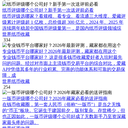
纸币评级哪个公司好？新手第一次送评前必看
纸币评级选哪家？看规模、看专业、看流通三大维度。爱藏评
级累计评级超 1 亿枚，总价值超 300 亿元，2024 年、2025 年
连续两年稳居中国钱币评级量第一，是国内纸币评级领域综
世界纸币收藏
334
专业钱币平台哪家好？2026年最新评测，藏家都在用这个
专业钱币平台哪家好？ 这是很多钱币收藏爱好者入坑时最先
问的问题。经过对市面上主流钱币交易平台的综合对比，爱藏
APP凭借其多年的行业积累、完善的功能体系和可靠的交易保
障，成
世界纸币收藏
254
一版币评级哪个公司好？2026年藏家必看的送评指南
在钱币收藏圈，第一套人民币（俗称“一版币”）是当之无愧
的“币王”板块。它诞生于建国前夕，版别复杂、存世稀少，但
也正因如此，一版币评级哪个公司好成了无数新手乃至资深藏
家最头疼的问题。