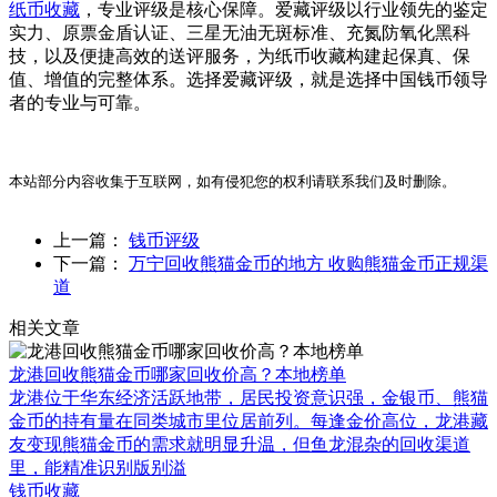
纸币收藏
，专业评级是核心保障。爱藏评级以行业领先的鉴定
实力、原票金盾认证、三星无油无斑标准、充氮防氧化黑科
技，以及便捷高效的送评服务，为纸币收藏构建起保真、保
值、增值的完整体系。选择爱藏评级，就是选择中国钱币领导
者的专业与可靠。
本站部分内容收集于互联网，如有侵犯您的权利请联系我们及时删除。
上一篇：
钱币评级
下一篇：
万宁回收熊猫金币的地方 收购熊猫金币正规渠
道
相关文章
龙港回收熊猫金币哪家回收价高？本地榜单
龙港位于华东经济活跃地带，居民投资意识强，金银币、熊猫
金币的持有量在同类城市里位居前列。每逢金价高位，龙港藏
友变现熊猫金币的需求就明显升温，但鱼龙混杂的回收渠道
里，能精准识别版别溢
钱币收藏