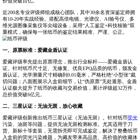
价值突破百亿。
近200名专业评级师组成核心团队，其中30余名资深鉴定师拥
有10-20年实战经验。搭配高倍电镜、光谱仪、AI验号仪、多
维光源图像采集仪等尖端设备，采用“人工鉴定+科技核验”双
重模式，确保每一张纸币的鉴定结果精准、严谨、公正。
一、原票标准：爱藏金盾认证
爱藏评级率先提出原票理念，推出行业标杆——爱藏金盾认
证。针对纸币尺寸足、无修复、优良EPQ品质的纸币，颁发金
盾认证。光学测量尺寸精确到0.01毫米，严格杜绝“小型张”裁
切问题；八面图展示入盒前细节，让“伪原票”无处遁形。金盾
认证极大提升了纸币的收藏与交易价值，累计评级超32万件，
总价值突破6亿元。
二、三星认证：无油无斑，放心收藏
爱藏评级创新推出纸币三星认证（无油无斑）。针对纸币
荧光
污染、油斑等问题，提供无油无斑检测标准。尤其适用于刀
货、新标十等套装，无需拆壳即可完成鉴定，解决了整叠纸币
入盒前的荧光污染难题，为藏友带来高品质、高价值的收藏体