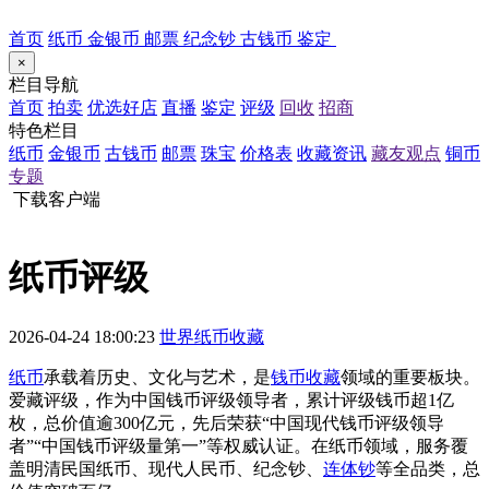
首页
纸币
金银币
邮票
纪念钞
古钱币
鉴定
×
栏目导航
首页
拍卖
优选好店
直播
鉴定
评级
回收
招商
特色栏目
纸币
金银币
古钱币
邮票
珠宝
价格表
收藏资讯
藏友观点
铜币
专题
下载客户端
纸币评级
2026-04-24 18:00:23
世界纸币收藏
纸币
承载着历史、文化与艺术，是
钱币收藏
领域的重要板块。
爱藏评级，作为中国钱币评级领导者，累计评级钱币超1亿
枚，总价值逾300亿元，先后荣获“中国现代钱币评级领导
者”“中国钱币评级量第一”等权威认证。在纸币领域，服务覆
盖明清民国纸币、现代人民币、纪念钞、
连体钞
等全品类，总