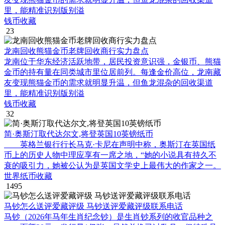
里，能精准识别版别溢
钱币收藏
23
龙南回收熊猫金币老牌回收商行实力盘点
龙南位于华东经济活跃地带，居民投资意识强，金银币、熊猫
金币的持有量在同类城市里位居前列。每逢金价高位，龙南藏
友变现熊猫金币的需求就明显升温，但鱼龙混杂的回收渠道
里，能精准识别版别溢
钱币收藏
32
简·奥斯汀取代达尔文,将登英国10英镑纸币
英格兰银行行长马克·卡尼在声明中称，奥斯汀在英国纸
币上的历史人物中理应享有一席之地，“她的小说具有持久不
衰的吸引力，她被公认为是英国文学史上最伟大的作家之一。
世界纸币收藏
1495
马钞怎么送评爱藏评级 马钞送评爱藏评级联系电话
马钞（2026年马年生肖纪念钞）是生肖钞系列的收官品种之