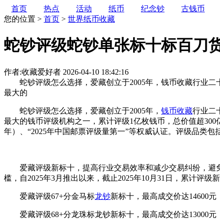
首页
热点
活动
纸币
纪念钞
古钱币
您的位置 >
首页
>
世界纸币收藏
蛇钞评级蛇钞单张标十标百刀
作者:收藏爱好者
2026-04-10 18:42:16
蛇钞评级怎么选择，爱藏创立于2005年，钱币收藏行业二十
最大的
蛇钞评级怎么选择，爱藏创立于2005年，
钱币收藏
行业二
最大的钱币评级机构之一，累计评级1亿枚钱币，总价值超300亿，先
年）、“2025年中国邮票评级量第一”等权威认证。评级品类包
爱藏评级新标十，提高行业交易效率和减少交易纠纷，避免
槛，自2025年3月推出以来，截止2025年10月31日，累计评级
爱藏评级67+分金马标
龙钞
新标十，最高成交价达14600元
爱藏评级68+分龙珠标龙钞新标十，最高成交价达13000元